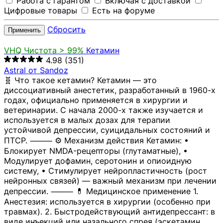
Работа с гарантом
Включая с доставкой
Цифровые товары
Есть на форуме
Сбросить
Применить
VHQ
Чистота > 99%
Кетамин
4.98
(351)
Astral от Sandoz
🧬 Что такое кетамин? Кетамин — это
диссоциативный анестетик, разработанный в 1960-х
годах, официально применяется в хирургии и
ветеринарии. С начала 2000-х также изучается и
используется в малых дозах для терапии
устойчивой депрессии, суицидальных состояний и
ПТСР. ⸻ ⚙️ Механизм действия Кетамин: •
Блокирует NMDA-рецепторы (глутаматные), •
Модулирует дофамин, серотонин и опиоидную
систему, • Стимулирует нейропластичность (рост
нейронных связей) — важный механизм при лечении
депрессии. ⸻ 💊 Медицинское применение 1.
Анестезия: используется в хирургии (особенно при
травмах). 2. Быстродействующий антидепрессант: в
виде инъекций или назального спрея (эскетамин,