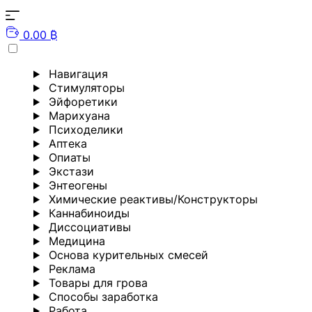
0.00 ₿
Навигация
Стимуляторы
Эйфоретики
Марихуана
Психоделики
Аптека
Опиаты
Экстази
Энтеогены
Химические реактивы/Конструкторы
Каннабиноиды
Диссоциативы
Медицина
Основа курительных смесей
Реклама
Товары для грова
Способы заработка
Работа