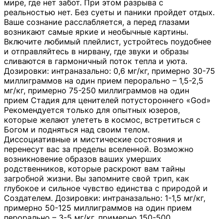
мире, где нет забот. При этом разрыва с
реальностью нет. Без суеты и паники пройдет отдых.
Ваше сознание расслабляется, а перед глазами
возникают самые яркие и необычные картины.
Включите любимый плейлист, устройтесь поудобнее
и отправляйтесь в нирвану, где звуки и образы
сливаются в гармоничный поток тепла и уюта.
Дозировки: интраназально: 0,6 мг/кг, примерно 30-75
миллиграммов на один прием перорально – 1,5-2,5
мг/кг, примерно 75-250 миллиграммов на один
прием Стадия для ценителей потустороннего «God»
Рекомендуется только для опытных юзеров,
которые желают улететь в космос, встретиться с
Богом и подняться над своим телом.
Диссоциативные и мистические состояния и
перенесут вас за пределы вселенной. Возможно
возникновение образов ваших умерших
родственников, которые раскроют вам тайны
загробной жизни. Вы запомните свой трип, как
глубокое и сильное чувство единства с природой и
Создателем. Дозировки: интраназально: 1-1,5 мг/кг,
примерно 50-125 миллиграммов на один прием
перорально – 3-5 мг/кг, примерно 150-500