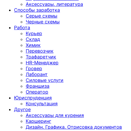
Аксессуары, литература
Способы заработка
Серые схемы
Черные схемы
Работа
Курьер
Склад
Химик
Перевозчик
Трафаретчик
HR-Менеджер
Гровер
Лаборант
Силовые услуги
Франшиза
Оператор
Юриспруденция
Консультация
Другoе
Аксессуары для курения
Каршеринг
Дизайн. Графика. Отрисовка документов