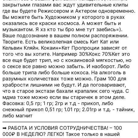
закрытыми глазами вас ждут удивительные клипы
где вы будете Режиссером и Актером одновременно.
Вы можете быть Художником у которого в руках
оказались все краски космоса. А может быть и
музыкантом. Я хз кто ты бро мне тут заебись=).
Ваше подсознание в вашем полном распоряжении.
Творите. Есть великолепная смесь Кит Кат или
Кельвин Кляйн. Кокаин+Кет Пропроции зависят от
того что вы хотите. Например 30%Кокс 70%Кет это
все еще будет трип, но с кокаиновой мягкостью, но
о сексе все равно можно забыть. И наоборот. Либо
больше трипа либо больше кокоса. На алкоголь в
разумных количествах тоже можно. Грам 100 для
храбрости лишними не будут. И да поговаривают,
что в старое экстази бахали крапалик сего чуда. С
мдма тоже можно если вы старичек в этом деле.
Фасовка: 0,5 гр; 1 гр; 2гр и т.д - прикоп, либо
снежный прикоп 0,51 гр; 1.01 гр; 2.01гр и т.д. - тайник,
либо магнит
―――――――――――――――――――――――――――
➡ РАБОТА И УСЛОВИЯ СОТРУДНИЧЕСТВА! – 100
000₽ В НЕДЕЛЮ? ЛЕГКО! Такое только в нашей