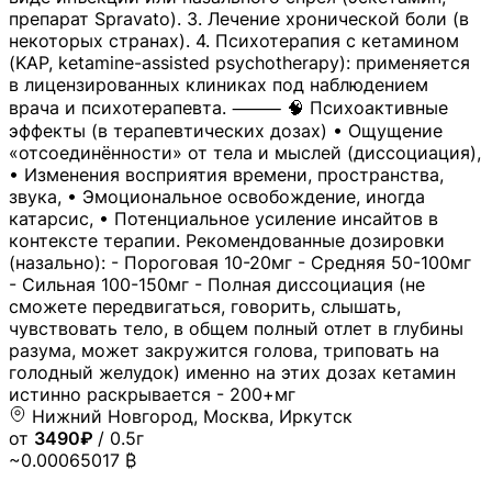
препарат Spravato). 3. Лечение хронической боли (в
некоторых странах). 4. Психотерапия с кетамином
(KAP, ketamine-assisted psychotherapy): применяется
в лицензированных клиниках под наблюдением
врача и психотерапевта. ⸻ 🧠 Психоактивные
эффекты (в терапевтических дозах) • Ощущение
«отсоединённости» от тела и мыслей (диссоциация),
• Изменения восприятия времени, пространства,
звука, • Эмоциональное освобождение, иногда
катарсис, • Потенциальное усиление инсайтов в
контексте терапии. Рекомендованные дозировки
(назально): - Пороговая 10-20мг - Средняя 50-100мг
- Сильная 100-150мг - Полная диссоциация (не
сможете передвигаться, говорить, слышать,
чувствовать тело, в общем полный отлет в глубины
разума, может закружится голова, триповать на
голодный желудок) именно на этих дозах кетамин
истинно раскрывается - 200+мг
Нижний Новгород, Москва, Иркутск
от
3490₽
/ 0.5г
~0.00065017 ₿