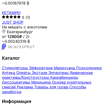
~0.00167478 ₿
КЕТАМИН
5
(1)
JUST SHOP
Не мешать с алкоголем
Екатеринбург
от
12900₽
/ 2г
~0.00240319 ₿
Каталог
Стимуляторы
Эйфоретики
Марихуана
Психоделики
Аптека
Опиаты
Экстази
Энтеогены
Химические
реактивы/Конструкторы
Каннабиноиды
Диссоциативы
Медицина
Основа курительных
смесей
Реклама
Товары для грова
Способы
заработка
Информация