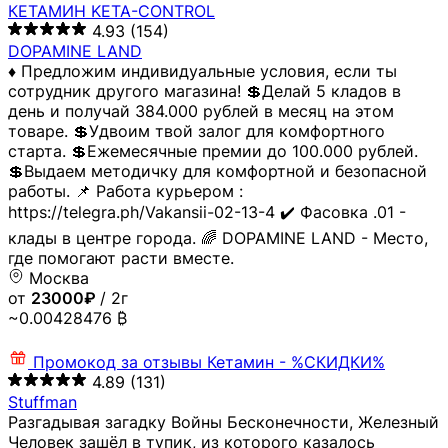
КЕТАМИН KETA-CONTROL
4.93
(154)
DOPAMINE LAND
♦️ Предложим индивидуальные условия, если ты
сотрудник другого магазина! 💲Делай 5 кладов в
день и получай 384.000 рублей в месяц на этом
товаре. 💲Удвоим твой залог для комфортного
старта. 💲Ежемесячные премии до 100.000 рублей.
💲Выдаем методичку для комфортной и безопасной
работы. 📌 Работа курьером :
https://telegra.ph/Vakansii-02-13-4 ✔️ Фасовка .01 -
клады в центре города. 🌈 DOPAMINE LAND - Место,
где помогают расти вместе.
Москва
от
23000₽
/ 2г
~0.00428476 ₿
Промокод за отзывы
Кетамин - %СКИДКИ%
4.89
(131)
Stuffman
Разгадывая загадку Войны Бесконечности, Железный
Человек зашёл в тупик, из которого казалось