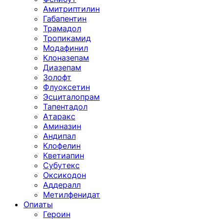
Амитриптилин
Габапентин
Трамадол
Тропикамид
Модафинил
Клоназепам
Диазепам
Золофт
Флуоксетин
Эсциталопрам
Тапентадол
Атаракс
Аминазин
Андипал
Клофелин
Кветиапин
Субутекс
Оксикодон
Аддералл
Метилфенидат
Опиаты
Героин