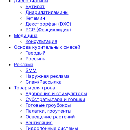
Диссоциативы
Бутират
Диарилэтиламины
Кетамин
Декстрорфан (DXO)
PCP (Фенциклидин)
Медицина
Консультация
Основа курительных смесей
Твердый
Россыпь
Реклама
SMM
Наружная реклама
Спам/Рассылка
Товары для грова
Удобрения и стимуляторы
Субстраты,тара и горшки
Готовые гроубоксы
Палатки, гроутенты
Освещение растений
Вентиляция
Гидропонные системы