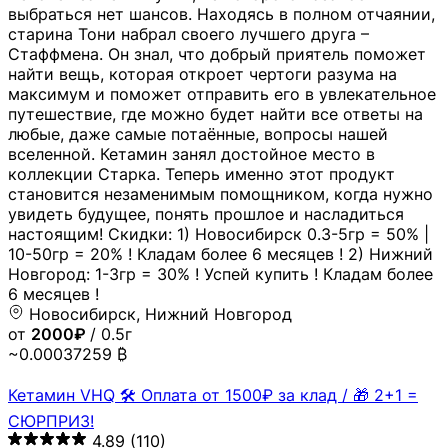
выбраться нет шансов. Находясь в полном отчаянии,
старина Тони набрал своего лучшего друга –
Стаффмена. Он знал, что добрый приятель поможет
найти вещь, которая откроет чертоги разума на
максимум и поможет отправить его в увлекательное
путешествие, где можно будет найти все ответы на
любые, даже самые потаённые, вопросы нашей
вселенной. Кетамин занял достойное место в
коллекции Старка. Теперь именно этот продукт
становится незаменимым помощником, когда нужно
увидеть будущее, понять прошлое и насладиться
настоящим! Скидки: 1) Новосибирск 0.3-5гр = 50% |
10-50гр = 20% ! Кладам более 6 месяцев ! 2) Нижний
Новгород: 1-3гр = 30% ! Успей купить ! Кладам более
6 месяцев !
Новосибирск, Нижний Новгород
от
2000₽
/ 0.5г
~0.00037259 ₿
Кетамин VHQ 🛠 Оплата от 1500₽ за клад / 🎁 2+1 =
СЮРПРИЗ!
4.89
(110)