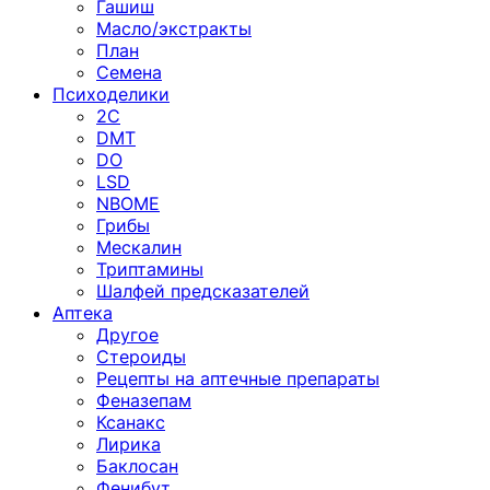
Гашиш
Масло/экстракты
План
Семена
Психоделики
2C
DMT
DO
LSD
NBOME
Грибы
Мескалин
Триптамины
Шалфей предсказателей
Аптека
Другое
Стероиды
Рецепты на аптечные препараты
Феназепам
Ксанакс
Лирика
Баклосан
Фенибут