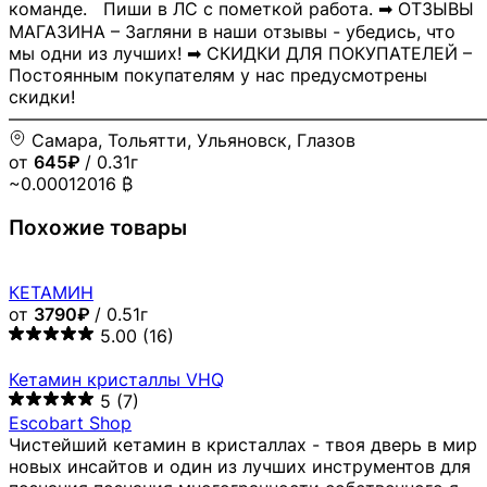
команде. Пиши в ЛС с пометкой работа. ➡ ОТЗЫВЫ
МАГАЗИНА – Загляни в наши отзывы - убедись, что
мы одни из лучших! ➡ СКИДКИ ДЛЯ ПОКУПАТЕЛЕЙ –
Постоянным покупателям у нас предусмотрены
скидки!
―――――――――――――――――――――――――――
Самара, Тольятти, Ульяновск, Глазов
от
645₽
/ 0.31г
~0.00012016 ₿
Похожие товары
КЕТАМИН
от
3790₽
/ 0.51г
5.00
(16)
Кетамин кристаллы VHQ
5
(7)
Escobart Shop
Чистейший кетамин в кристаллах - твоя дверь в мир
новых инсайтов и один из лучших инструментов для