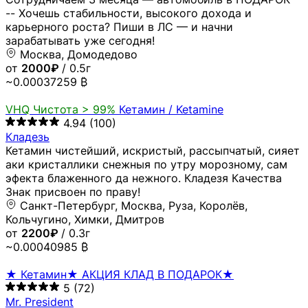
-- Хочешь стабильности, высокого дохода и
карьерного роста? Пиши в ЛС — и начни
зарабатывать уже сегодня!
Москва, Домодедово
от
2000₽
/ 0.5г
~0.00037259 ₿
VHQ
Чистота > 99%
Кетамин / Ketamine
4.94
(100)
Кладезь
Кетамин чистейший, искристый, рассыпчатый, сияет
аки кристаллики снежныя по утру морозному, сам
эфекта блаженного да нежного. Кладезя Качества
Знак присвоен по праву!
Санкт-Петербург, Москва, Руза, Королёв,
Кольчугино, Химки, Дмитров
от
2200₽
/ 0.3г
~0.00040985 ₿
★ Кетамин★ АКЦИЯ КЛАД В ПОДАРОК★
5
(72)
Mr. President