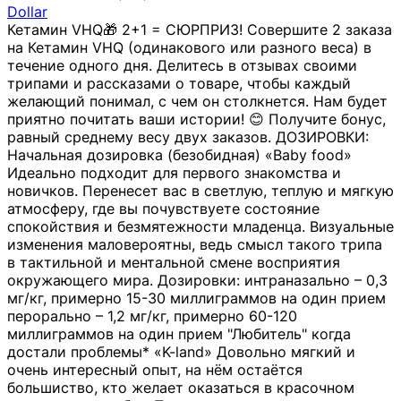
Dollar
Кетамин VHQ🎁 2+1 = СЮРПРИЗ! Совершите 2 заказа
на Кетамин VHQ (одинакового или разного веса) в
течение одного дня. Делитесь в отзывах своими
трипами и рассказами о товаре, чтобы каждый
желающий понимал, с чем он столкнется. Нам будет
приятно почитать ваши истории! 😊 Получите бонус,
равный среднему весу двух заказов. ДОЗИРОВКИ:
Начальная дозировка (безобидная) «Baby food»
Идеально подходит для первого знакомства и
новичков. Перенесет вас в светлую, теплую и мягкую
атмосферу, где вы почувствуете состояние
спокойствия и безмятежности младенца. Визуальные
изменения маловероятны, ведь смысл такого трипа
в тактильной и ментальной смене восприятия
окружающего мира. Дозировки: интраназально – 0,3
мг/кг, примерно 15-30 миллиграммов на один прием
перорально – 1,2 мг/кг, примерно 60-120
миллиграммов на один прием "Любитель" когда
достали проблемы* «K-land» Довольно мягкий и
очень интересный опыт, на нём остаётся
большиство, кто желает оказаться в красочном