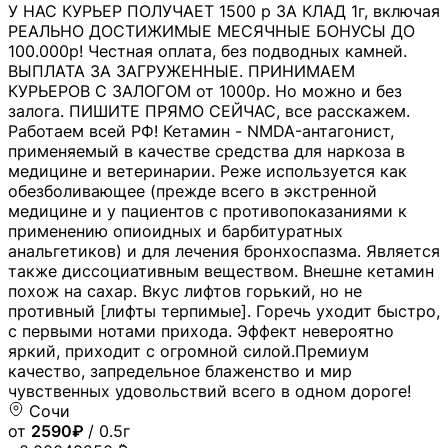
У НАС КУРЬЕР ПОЛУЧАЕТ 1500 р ЗА КЛАД 1г, включая
РЕАЛЬНО ДОСТИЖИМЫЕ МЕСЯЧНЫЕ БОНУСЫ ДО
100.000р! Честная оплата, без подводных камней.
ВЫПЛАТА ЗА ЗАГРУЖЕННЫЕ. ПРИНИМАЕМ
КУРЬЕРОВ С ЗАЛОГОМ от 1000р. Но можно и без
залога. ПИШИТЕ ПРЯМО СЕЙЧАС, все расскажем.
Работаем всей РФ! Кетамин - NMDA-антагонист,
применяемый в качестве средства для наркоза в
медицине и ветеринарии. Реже используется как
обезболивающее (прежде всего в экстренной
медицине и у пациентов с противопоказаниями к
применению опиоидных и барбитуратных
анальгетиков) и для лечения бронхоспазма. Является
также диссоциативным веществом. Внешне кетамин
похож на сахар. Вкус лифтов горький, но не
противный [лифты терпимые]. Горечь уходит быстро,
с первыми нотами прихода. Эффект невероятно
яркий, приходит с огромной силой.Премиум
качество, запредельное блаженство и мир
чувственных удовольствий всего в одном дороге!
Сочи
от
2590₽
/ 0.5г