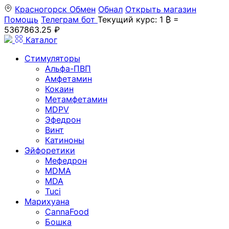
Красногорск
Обмен
Обнал
Открыть магазин
Помощь
Телеграм бот
Текущий курс: 1 ₿ =
5367863.25 ₽
Каталог
Стимуляторы
Альфа-ПВП
Амфетамин
Кокаин
Метамфетамин
MDPV
Эфедрон
Винт
Катиноны
Эйфоретики
Мефедрон
MDMA
MDA
Tuci
Марихуана
CannaFood
Бошка