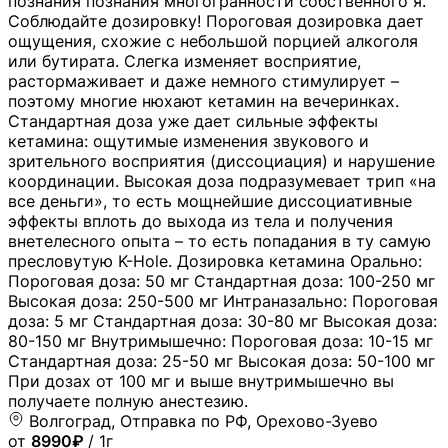
познания познания многогранности собственного я.
Соблюдайте дозировку! Пороговая дозировка дает
ощущения, схожие с небольшой порцией алкоголя
или бутирата. Слегка изменяет восприятие,
растормаживает и даже немного стимулирует –
поэтому многие нюхают кетамин на вечеринках.
Стандартная доза уже дает сильные эффекты
кетамина: ощутимые изменения звукового и
зрительного восприятия (диссоциация) и нарушение
координации. Высокая доза подразумевает трип «на
все деньги», то есть мощнейшие диссоциативные
эффекты вплоть до выхода из тела и получения
внетелесного опыта – то есть попадания в ту самую
пресловутую K-Hole. Дозировка кетамина Орально:
Пороговая доза: 50 мг Стандартная доза: 100-250 мг
Высокая доза: 250-500 мг Интраназально: Пороговая
доза: 5 мг Стандартная доза: 30-80 мг Высокая доза:
80-150 мг Внутримышечно: Пороговая доза: 10-15 мг
Стандартная доза: 25-50 мг Высокая доза: 50-100 мг
При дозах от 100 мг и выше внутримышечно вы
получаете полную анестезию.
Волгоград, Отправка по РФ, Орехово-Зуево
от
8990₽
/ 1г