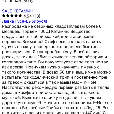
~0.00048250 ₿
SALE КЕТАМИН
4.54
(13)
Лавка Гуся-Выбируся!
Распродажа не сезонных кладов!Кладам более 6
месяцев. Подъем 100%! Кетамин. Вещество
представляет собой мелкий кристалический
порошок. Внимание! Стаф нельзя класть на хоть
чучуть влажную поверхность он очень быстро
раствориться. Я так проебал тусу. В небольших
дозах, таких как 25мг вызывает легкую эйфорию и
головокружение. Вы почувствуете свое тело не так
как всегда. Новичкам нужно начинать именно с
такого количества. В дозах 50 мг и выше уже можно
испытать психоделический трип и постепенно трек
за треком оказаться в так называемом К-Hole.
Настоятельно рекомендую первый раз быть в тепле
дома, в комфортной обстановке, обязательно с
музыкой. Выложите спичку и сделайте такую же
дорожку(тонкую!!!). Начните с ее половины. K-Hole не
похож на Волшебные Грибы не похож на Лсд-25. Вы
окажитесь в ваших фантазиях ненадолго(40мин).С