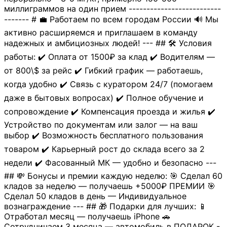
миллиграммов на один прием --------------------------
------- # 💼 Работаем по всем городам России 🔊 Мы
активно расширяемся и приглашаем в команду
надежных и амбициозных людей! --- ## 🛠 Условия
работы: ✔️ Оплата от 1500₽ за клад ✔️ Водителям —
от 800\$ за рейс ✔️ Гибкий график — работаешь,
когда удобно ✔️ Связь с куратором 24/7 (помогаем
даже в бытовых вопросах) ✔️ Полное обучение и
сопровождение ✔️ Компенсация проезда и жилья ✔️
Устройство по документам или залог — на ваш
выбор ✔️ Возможность бесплатного пользования
товаром ✔️ Карьерный рост до склада всего за 2
недели ✔️ Фасованный МК — удобно и безопасно ---
## 💸 Бонусы и премии каждую неделю: 🎯 Сделал 60
кладов за неделю — получаешь +5000₽ ПРЕМИИ 🎯
Сделал 50 кладов в день — Индивидуальное
вознаграждение --- ## 🎁 Подарки для лучших: 📱
Отработал месяц — получаешь iPhone 🚗
Сотрудничаем 3 месяца — автомобиль в ПОДАРОК -