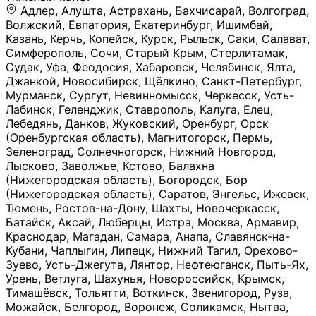
Адлер, Алушта, Астрахань, Бахчисарай, Волгоград, Волжский, Евпатория, Екатеринбург, Ишимбай, Казань, Керчь, Копейск, Курск, Рыльск, Саки, Салават, Симферополь, Сочи, Старый Крым, Стерлитамак, Судак, Уфа, Феодосия, Хабаровск, Челябинск, Ялта, Джанкой, Новосибирск, Щёлкино, Санкт-Петербург, Мурманск, Сургут, Невинномысск, Черкесск, Усть-Лабинск, Геленджик, Ставрополь, Калуга, Елец, Лебедянь, Данков, Жуковский, Оренбург, Орск (Оренбургская область), Магнитогорск, Пермь, Зеленоград, Солнечногорск, Нижний Новгород, Лысково, Заволжье, Кстово, Балахна (Нижегородская область), Богородск, Бор (Нижегородская область), Саратов, Энгельс, Ижевск, Тюмень, Ростов-на-Дону, Шахты, Новочеркасск, Батайск, Аксай, Люберцы, Истра, Москва, Армавир, Краснодар, Магадан, Самара, Анапа, Славянск-на-Кубани, Чаплыгин, Липецк, Нижний Тагил, Орехово-Зуево, Усть-Джегута, Лянтор, Нефтеюганск, Пыть-Ях, Урень, Ветлуга, Шахунья, Новороссийск, Крымск, Тимашёвск, Тольятти, Воткинск, Звенигород, Руза, Можайск, Белгород, Воронеж, Соликамск, Нытва, Лысьва (Пермский край), Чусовой, Кунгур, Краснокамск, Миасс, Губаха, Тула, Новомосковск, Донской, Омск, Льгов, Мытищи, Королёв, Ивантеевка, Балашиха, Семилуки, Кудымкар, Старый Оскол, Оса (Пермский край), Одинцово (Московская область), Ханты-Мансийск, Лабинск, Темрюк, Курганинск, Белореченск (Краснодарский край), Алупкa, Губкин, Рязань, Калининград, Усть-Илимск, Фрязино, Минеральные Воды, Пятигорск, Кострома, Ярославль, Коркино, Верхняя Пышма, Подольск, Красноярск, Смоленск, Долгопрудный, Чебоксары, Калачинск, Канск, Киров (Кировская область), Вологда, Рославль, Владивосток, Обнинск, Балабаново (Калужская область), Малоярославец, Брянск, Видное, Ярцево, Вязьма, Гагарин, Приволжск, Фурманов, Чайковский, Кинешма, Горячий Ключ, Улан-Удэ, Туймазы, Дюртюли, Альметьевск, Нефтекамск, Хадыженск, Апшеронск, Майкоп, Уссурийск, Ульяновск, Гатчина, Луга (Ленинградская область), Надым, Ногинск, Электросталь, Железнодорожный (Московская область), Бутурлиновка, Кириллов, Краснознаменск (Калиниградская область), Мышкин, Томмот, Холм, Абакан, Абдулино, Агидель, Агрыз, Адыгейск, Азнакаево, Алатырь, Алдан, Алейск, Александров, Александровск, Алексеевка (Белгородская обл.), Алексин, Амурск, Анадырь, Ангарск, Андреаполь, Анжеро-Судженск, Анива, Апатиты, Арамиль, Ардон, Арзамас, Аркадак, Арсеньев, Артём, Артёмовский, Архангельск, Асбест, Асино, Аткарск, Ахтубинск, Аша, Бабаево (Вологодская область), Бавлы (Республика Татарстан), Байкальск, Бакал, Баксан, Балаклава, Балаково (Саратовская область), Балашов (Саратовская область), Балтийск, Барабинск, Барнаул, Барыш (Ульяновская область), Бежецк, Белая Калитва (Ростовская область), Белебей, Белогорск (Крым), Белозерск, Белокуриха, Беломорск, Белоозёрский (Московская область), Белорецк (Республика Башкортостан), Кызыл, Белоярский (Ханты-Мансийский АО), Бердск, Березники (Пермский край), Берёзовский (Кемеровская область), Берёзовский (Свердловская область), Беслан, Бийск, Бикин, Билибино, Биробиджан, Благовещенск (Амурская область), Благовещенск (Башкортостан), Бобров, Богородицк, Боготол, Богучар, Бокситогорск (Ленинградская область), Бологое (Тверская область), Болхов, Большой Камень (Приморский край), Борисоглебск (Воронежская область), Боровичи (Новгородская область), Боровск, Бородино, Братск, Бронницы (Московская область), Бугульма (Республика Татарстан), Бугуруслан (Оренбургская область), Буинск, Буй, Буйнакск, Валдай, Валуйки, Велиж, Великие Луки, Великий Новгород, Великий Устюг, Вельск, Венёв, Верещагино, Верхнеуральск, Верхний Уфалей, Верхняя Салда, Верхняя Тура, Весьегонск, Вилючинск, Вихоревка, Вичуга, Владикавказ, Волгодонск, Волгореченск, Володарск, Волосово, Волчанск, Вольск, Воркута, Ворсма, Всеволожск (Ленинградская область), Вуктыл, Выкса, Высоковск, Высоцк, Вытегра, Вышний Волочёк, Вяземский, Вязники, Вятские Поляны, Нея, Шилка, Гаврилов Посад, Гаврилов-Ям, Гай, Галич, Гдов, Голицыно, Горно-Алтайск, Горнозаводск, Горняк, Городец, Гороховец, Гремячинск, Грозный, Грязи, Грязовец, Губкинский, Гуково, Гулькевичи, Гурьевск (Калининградская область), Гурьевск (Кемеровская область), Гусев, Гусь-Хрустальный, Давлеканово, Далматово, Дальнегорск, Дегтярск, Дедовск, Демидов, Дербент, Десногорск, Дзержинск, Дзержинский (Московская область), Дивногорск, Димитровград, Дмитровск, Дно, Добрянка, Долинск, Домодедово, Донецк (ДНР), Дорогобуж, Дрезна, Дубна, Дудинка, Духовщина, Дятьково, Егорьевск, Елабуга, Елизово, Ельня (Будет изменено название), Емва, Енисейск, Ермолино, Ершов, Ессентуки, Ефремов, Железноводск, Железногорск (Красноярский край), Железногорск (Курская область), Железногорск-Илимский, Жигулёвск, Жиздра, Жирновск, Жуков, Жуковка, Заводоуковск, Заволжск, Задонск, Заинск, Заозёрный, Заозёрск, Западная Двина, Заполярный, Зарайск, Заречный (Пензенская область), Заречный (Свердловская область), Заринск, Звенигово, Зверево, Зеленогорск ( Ленинградская обл. ), Зеленоградск, Зеленодольск, Зеленокумск, Зерноград, Зима, Змеиногорск, Зубцов, Ивангород, Иваново, Ивдель, Избербаш, Изобильный, Иланский, Инза, Инкерман, Инта, Ипатово, Искитим, Йошкар-Ола, Кадников, Калач, Калач-на-Дону, Калининск, Калтан, Калязин, Камбарка, Каменка (Пензенская область), Каменногорск (Ленинградская область), Каменск-Уральский, Каменск-Шахтинский, Камень-на-Оби, Камешково, Камышин, Канаш, Кандалакша, Карабаново, Карабаш, Карачаевск, Каргат, Каргополь, Карпинск, Карталы, Касимов, Касли, Каспийск, Катав-Ивановск, Катайск, Качканар, Кашин, Кашира, Кемерово, Кемь, Кизел, Кизилюрт, Кизляр, Кимовск, Кимры, Кингисепп, Кинель, Киреевск, Киренск, Киржач, Кириши, Кирово-Чепецк, Кировск (Ленинградская область), Кировск (Мурманская область), Кирсанов, Киселёвск, Кисловодск, Климовск, Клинцы, Княгинино, Ковдор, Ковров, Когалым, Козельск, Козьмодемьянск, Кола, Кологрив, Колпашево, Колпино, Кольчугино, Комсомольск, Комсомольск-на-Амуре, Конаково, Кондопога, Кондрово, Константиновск, Кораблино, Кореновск, Корсаков, Коряжма, Костерёво, Костомукша, Котельники, Котельниково, Котельнич, Котлас, Котовск, Кохма, Красноармейск (Московская область), Краснозаводск, Краснознаменск (Московская область), Краснокаменск, Краснослободск (Волгоградская область), Краснотурьинск, Красноуральск, Красный Сулин, Кремёнки, Кропоткин, Кубинка, Кувшиново (Тверская область), Кудрово, Кулебаки, Кумертау, Курлово, Куровское, Куртамыш, Курчатов, Куса, Кушва, Кыштым, Лабытнанги, Лагань, Лаишево (Республика Татарстан), Лакинск, Лангепас, Лахденпохья, Ленинск-Кузнецкий, Ленск (Республика Саха), Лермонтов (Ставропольский край), Лесозаводск (Приморский край), Лесосибирск, Ливны (Орловская область), Ликино-Дулёво, Липки (Тульская область), Лиски (Воронежская область), Лихославль, Лодейное Поле, Ломоносов (Санкт-Петербург), Лосино-Петровский, Лукоянов, Луховицы, Лыткарино, Любань (Ленинградская область), Любим, Людиново, Магас, Майский, Макаров, Малая Вишера, Малгобек, Мамадыш, Мамоново, Мантурово, Маркс, Махачкала, Мглин, Мегион, Медвежьегорск, Медногорск, Медынь, Меленки, Мелеуз, Менделеевск, Мещовск, Микунь, Миллерово, Минусинск, Миньяр, Мирный (Архангельская область), Мирный (Якутия), Михайловка (Город), Михайловск (Свердловская область), Михайловск (Ставропольский край), Могоча, Можга, Моздок, Мончегорск, Морозовск, Моршанск, Мосальск, Муравленко, Мурино, Муром, Мценск, Мыски, Набережные Челны, Навашино (Нижегородская область), Назарово (Красноярский край), Назрань, Нальчик, Наро-Фоминск, Нарткала, Нарьян-Мар, Находка, Невель (Псковская область), Невельск, Невьянск, Нелидово (Тверская область), Неман, Нерехта (Костромская область), Нерюнгри, Нестеров, Нефтегорск (Самарская область), Нефтекумск, Нижневартовск, Нижнекамск (Республика Татарстан), Нижнеудинск, Нижние Серги, Нижний Ломов, Нижняя Тура, Николаевск-на-Амуре, Никольск (Вологодская область), Никольск (Пензенская область), Новая Ладога, Новая Ляля, Новоалександровск, Новоалтайск, Нововоронеж, Новодвинск, Новозыбков, Новокубанск, Новокуйбышевск, Новомичуринск, Новопавловск, Новоржев, Новосокольники, Новотроицк, Новоульяновск, Новоуральск, Новохопёрск, Новочебоксарск, Новошахтинск, Новый Оскол, Новый Уренгой, Норильск, Нурлат, Нягань, Нязепетровск, Няндома, Облучье, Обоянь, Озёрск (Калининградская область), Озёрск (Челябинская область), Озёры, Октябрьск (Самарская область), Октябрьский (Башкортостан), Окуловка (Новгородская область), Оленегорск, Олонец, Онега, Опочка, Осинники, Осташков, Остров, Острогожск, Отрадный, Оха, Павлово, Павловск (Воронежская область), Павловск (Санкт-Петербург), Павловский Посад, Партизанск, Певек, Пенза, Первоуральск, Перевоз, Пересвет, Переславль-Залесский, Пестово (Новгородская область), Петрозаводск, Петропавловск-Камчатский, Печоры, Пикалёво, Пионерский, Питкяранта, Плавск, Плёс, Подпорожье, Покачи, Покров, Покровск, Полесск, Полысаево, Полярные Зори, Полярный, Поронайск, Порхов, Похвистнево, Почеп, Починок, Пошехонье, Правдинск, Приморск (Калининградская область), Приморско-Ахтарск, Приозерск, Прокопьевск, Протвино, Прохладный, Пугачёв, Пудож, Пустошка, Пушкино, Пущино, Пыталово, Радужный (Владимирская область), Радужный (Ханты-Мансийский АО), Райчихинск, Раменское, Рассказово, Ревда, Реж, Реутов, Родники, Россошь, Ростов (Ярославская обл.), Рошаль, Ртищево, Рубцовск, Рузаевка, Рыбинск, Рыбное, Ряжск, Салехард, Сальск, Саранск, Сарапул, Саров, Сасово, Сатка, Сафоново, Саяногорск, Саянск, Светлогорск, Светлоград, Светлый, Светогорск (Ленинградская область), Свободный, Себеж, Северобайкальск, Северодвинск, Североуральск, Сегежа, Семикаракорск, Сенгилей, Серафимович, Сергач, Сергиев Посад, Сердобск, Сертолово (Ленинградская область), Сестрорецк (Ленинградская область), Сибай, Скопин, Славгород, Сланцы, Слободской, Слюдянка, Собинка, Советск (Кировская область), Советск (Калининградская область), Советск (Тульская область), Советская Гавань, Советский (Ханты-Мансийский АО), Сокол (Вологодская область), Солигалич, Соль-Илецк, Сольцы, Сортавала, Сосенский, Сосновоборск, Сосновый Бор (Ленинградская область), Сосногорск, Спас-Клепики, Спасск-Рязанский, С