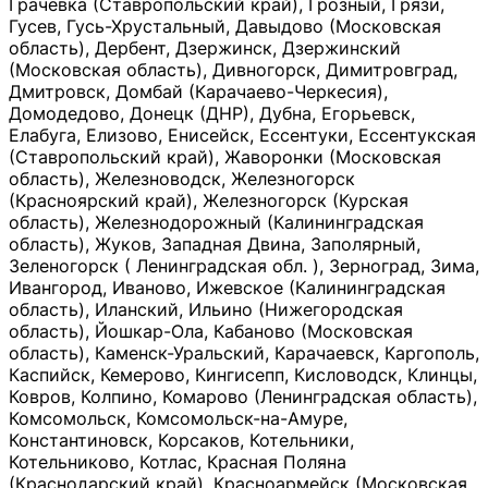
Грачевка (Ставропольский край), Грозный, Грязи,
Гусев, Гусь-Хрустальный, Давыдово (Московская
область), Дербент, Дзержинск, Дзержинский
(Московская область), Дивногорск, Димитровград,
Дмитровск, Домбай (Карачаево-Черкесия),
Домодедово, Донецк (ДНР), Дубна, Егорьевск,
Елабуга, Елизово, Енисейск, Ессентуки, Ессентукская
(Ставропольский край), Жаворонки (Московская
область), Железноводск, Железногорск
(Красноярский край), Железногорск (Курская
область), Железнодорожный (Калининградская
область), Жуков, Западная Двина, Заполярный,
Зеленогорск ( Ленинградская обл. ), Зерноград, Зима,
Ивангород, Иваново, Ижевское (Калининградская
область), Иланский, Ильино (Нижегородская
область), Йошкар-Ола, Кабаново (Московская
область), Каменск-Уральский, Карачаевск, Каргополь,
Каспийск, Кемерово, Кингисепп, Кисловодск, Клинцы,
Ковров, Колпино, Комарово (Ленинградская область),
Комсомольск, Комсомольск-на-Амуре,
Константиновск, Корсаков, Котельники,
Котельниково, Котлас, Красная Поляна
(Краснодарский край), Красноармейск (Московская