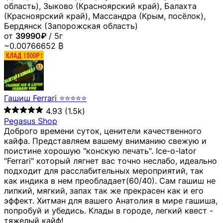
область), Зыково (Красноярский край), Балахта
(Красноярский край), Массандра (Крым, посёлок),
Бердянск (Запорожская область)
от
39990₽
/ 5г
~0.00766652 ₿
Гашиш Ferrari ⭐⭐⭐⭐⭐
4.93
(1.5k)
Pegasus Shop
Доброго времени суток, ценители качественного
кайфа. Представляем вашему вниманию свежую и
поистине хорошую "конскую печать". Ice-o-lator
"Ferrari" который лягнет вас точно неслабо, идеально
подходит для расслабительных мероприятий, так
как индика в нем преобладает(60/40). Сам гашиш не
липкий, мягкий, запах так же прекрасен как и его
эффект. Хитман для вашего Анатолия в мире гашиша,
попробуй и убедись. Клады в городе, легкий квест -
тяжелый кайф!