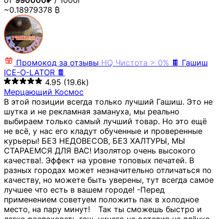
от
990000₽
/ 1000г
~0.18979378 ₿
Промокод за отзывы
HQ
Чистота > 0%
🍫 Гашиш
ICE-O-LATOR 🍫
4.95
(19.6k)
Мерцающий Космос
В этой позиции всегда только лучший Гашиш. Это не
шутка и не рекламная замануха, мы реально
выбираем только самый лучший товар. Но это ещё
не всё, у нас его кладут обученные и проверенные
курьеры! БЕЗ НЕДОВЕСОВ, БЕЗ ХАЛТУРЫ, МЫ
СТАРАЕМСЯ ДЛЯ ВАС! Изолятор очень высокого
качества!. Эффект на уровне топовых печатей. В
разных городах может незначительно отличаться по
качеству, но можете быть уверены, тут всегда самое
лучшее что есть в вашем городе! -Перед
применением советуем положить пак в холодное
место, на пару минут!⠀ Так ты сможешь быстро и