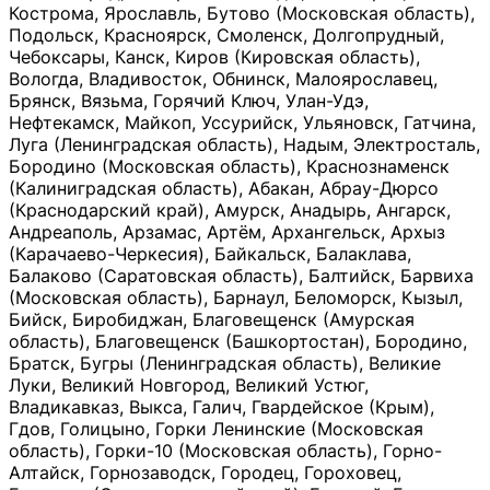
Кострома, Ярославль, Бутово (Московская область),
Подольск, Красноярск, Смоленск, Долгопрудный,
Чебоксары, Канск, Киров (Кировская область),
Вологда, Владивосток, Обнинск, Малоярославец,
Брянск, Вязьма, Горячий Ключ, Улан-Удэ,
Нефтекамск, Майкоп, Уссурийск, Ульяновск, Гатчина,
Луга (Ленинградская область), Надым, Электросталь,
Бородино (Московская область), Краснознаменск
(Калиниградская область), Абакан, Абрау-Дюрсо
(Краснодарский край), Амурск, Анадырь, Ангарск,
Андреаполь, Арзамас, Артём, Архангельск, Архыз
(Карачаево-Черкесия), Байкальск, Балаклава,
Балаково (Саратовская область), Балтийск, Барвиха
(Московская область), Барнаул, Беломорск, Кызыл,
Бийск, Биробиджан, Благовещенск (Амурская
область), Благовещенск (Башкортостан), Бородино,
Братск, Бугры (Ленинградская область), Великие
Луки, Великий Новгород, Великий Устюг,
Владикавказ, Выкса, Галич, Гвардейское (Крым),
Гдов, Голицыно, Горки Ленинские (Московская
область), Горки-10 (Московская область), Горно-
Алтайск, Горнозаводск, Городец, Гороховец,