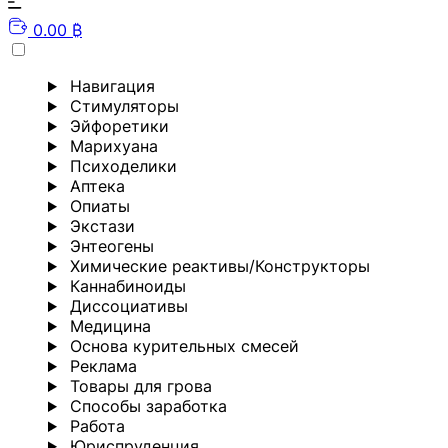
0.00 ₿
Навигация
Стимуляторы
Эйфоретики
Марихуана
Психоделики
Аптека
Опиаты
Экстази
Энтеогены
Химические реактивы/Конструкторы
Каннабиноиды
Диссоциативы
Медицина
Основа курительных смесей
Реклама
Товары для грова
Способы заработка
Работа
Юриспруденция