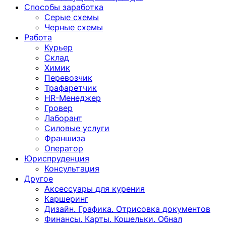
Способы заработка
Серые схемы
Черные схемы
Работа
Курьер
Склад
Химик
Перевозчик
Трафаретчик
HR-Менеджер
Гровер
Лаборант
Силовые услуги
Франшиза
Оператор
Юриспруденция
Консультация
Другoе
Аксессуары для курения
Каршеринг
Дизайн. Графика. Отрисовка документов
Финансы. Карты. Кошельки. Обнал