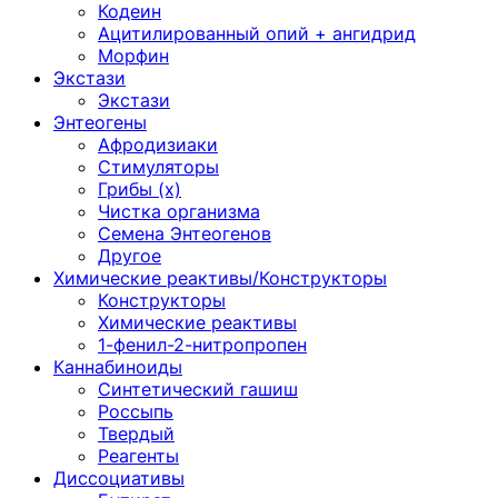
Кодеин
Ацитилированный опий + ангидрид
Морфин
Экстази
Экстази
Энтеогены
Афродизиаки
Стимуляторы
Грибы (х)
Чистка организма
Семена Энтеогенов
Другое
Химические реактивы/Конструкторы
Конструкторы
Химические реактивы
1-фенил-2-нитропропен
Каннабиноиды
Синтетический гашиш
Россыпь
Твердый
Реагенты
Диссоциативы