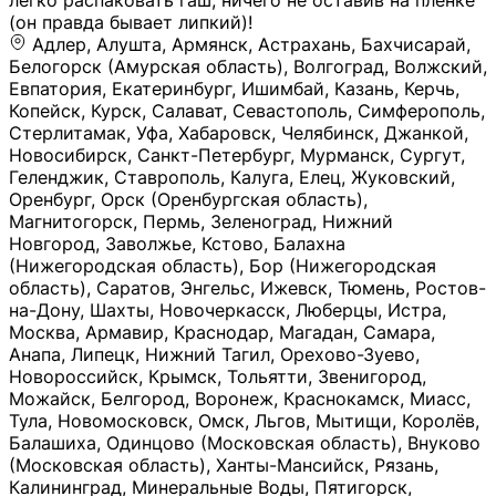
легко распаковать гаш, ничего не оставив на плёнке
(он правда бывает липкий)!
Адлер, Алушта, Армянск, Астрахань, Бахчисарай,
Белогорск (Амурская область), Волгоград, Волжский,
Евпатория, Екатеринбург, Ишимбай, Казань, Керчь,
Копейск, Курск, Салават, Севастополь, Симферополь,
Стерлитамак, Уфа, Хабаровск, Челябинск, Джанкой,
Новосибирск, Санкт-Петербург, Мурманск, Сургут,
Геленджик, Ставрополь, Калуга, Елец, Жуковский,
Оренбург, Орск (Оренбургская область),
Магнитогорск, Пермь, Зеленоград, Нижний
Новгород, Заволжье, Кстово, Балахна
(Нижегородская область), Бор (Нижегородская
область), Саратов, Энгельс, Ижевск, Тюмень, Ростов-
на-Дону, Шахты, Новочеркасск, Люберцы, Истра,
Москва, Армавир, Краснодар, Магадан, Самара,
Анапа, Липецк, Нижний Тагил, Орехово-Зуево,
Новороссийск, Крымск, Тольятти, Звенигород,
Можайск, Белгород, Воронеж, Краснокамск, Миасс,
Тула, Новомосковск, Омск, Льгов, Мытищи, Королёв,
Балашиха, Одинцово (Московская область), Внуково
(Московская область), Ханты-Мансийск, Рязань,
Калининград, Минеральные Воды, Пятигорск,