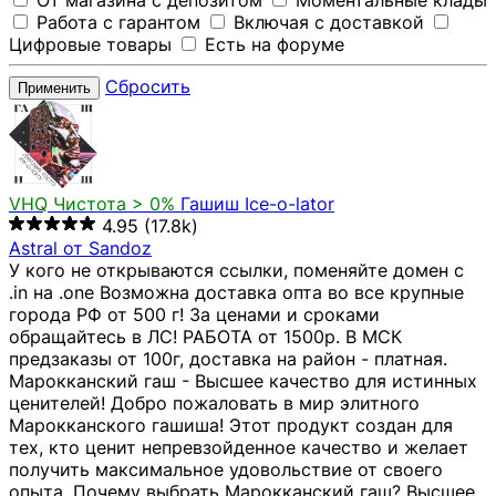
От магазина с депозитом
Моментальные клады
Работа с гарантом
Включая с доставкой
Цифровые товары
Есть на форуме
Сбросить
Применить
VHQ
Чистота > 0%
Гашиш Ice-o-lator
4.95
(17.8k)
Astral от Sandoz
У кого не открываются ссылки, поменяйте домен с
.in на .one Возможна доставка опта во все крупные
города РФ от 500 г! За ценами и сроками
обращайтесь в ЛС! РАБОТА от 1500р. В МСК
предзаказы от 100г, доставка на район - платная.
Марокканский гаш - Высшее качество для истинных
ценителей! Добро пожаловать в мир элитного
Марокканского гашиша! Этот продукт создан для
тех, кто ценит непревзойденное качество и желает
получить максимальное удовольствие от своего
опыта. Почему выбрать Марокканский гаш? Высшее