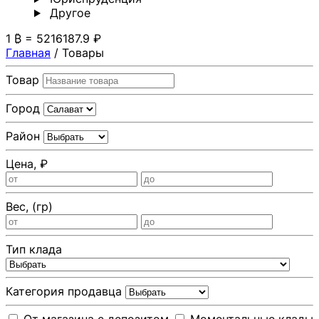
Другoе
1 ₿ = 5216187.9 ₽
Главная
/
Товары
Товар
Город
Район
Цена, ₽
Вес, (гр)
Тип клада
Категория продавца