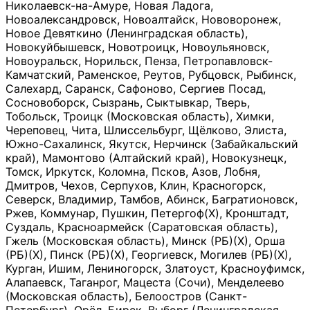
Николаевск-на-Амуре, Новая Ладога,
Новоалександровск, Новоалтайск, Нововоронеж,
Новое Девяткино (Ленинградская область),
Новокуйбышевск, Новотроицк, Новоульяновск,
Новоуральск, Норильск, Пенза, Петропавловск-
Камчатский, Раменское, Реутов, Рубцовск, Рыбинск,
Салехард, Саранск, Сафоново, Сергиев Посад,
Сосновоборск, Сызрань, Сыктывкар, Тверь,
Тобольск, Троицк (Московская область), Химки,
Череповец, Чита, Шлиссельбург, Щёлково, Элиста,
Южно-Сахалинск, Якутск, Нерчинск (Забайкальский
край), Мамонтово (Алтайский край), Новокузнецк,
Томск, Иркутск, Коломна, Псков, Азов, Лобня,
Дмитров, Чехов, Серпухов, Клин, Красногорск,
Северск, Владимир, Тамбов, Абинск, Багратионовск,
Ржев, Коммунар, Пушкин, Петергоф(Х), Кронштадт,
Суздаль, Красноармейск (Саратовская область),
Гжель (Московская область), Минск (РБ)(Х), Орша
(РБ)(Х), Пинск (РБ)(Х), Георгиевск, Могилев (РБ)(Х),
Курган, Ишим, Лениногорск, Златоуст, Красноуфимск,
Алапаевск, Таганрог, Мацеста (Сочи), Менделеево
(Московская область), Белоостров (Санкт-