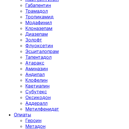
Габапентин
Трамадол
Тропикамид
Модафинил
Клоназепам
Диазепам
Золофт
Флуоксетин
Эсциталопрам
Тапентадол
Атаракс
Аминазин
Андипал
Клофелин
Кветиапин
Субутекс
Оксикодон
Аддералл
Метилфенидат
Опиаты
Героин
Метадон