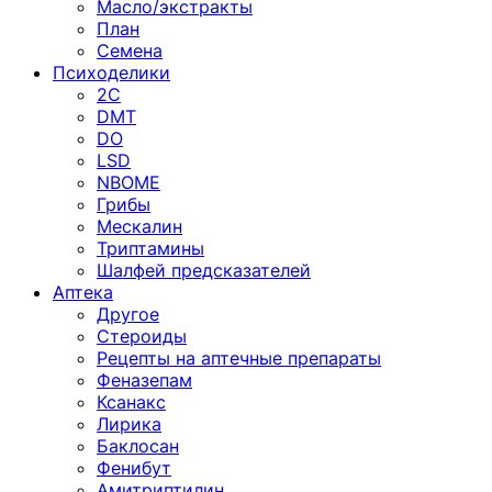
Масло/экстракты
План
Семена
Психоделики
2C
DMT
DO
LSD
NBOME
Грибы
Мескалин
Триптамины
Шалфей предсказателей
Аптека
Другое
Стероиды
Рецепты на аптечные препараты
Феназепам
Ксанакс
Лирика
Баклосан
Фенибут
Амитриптилин