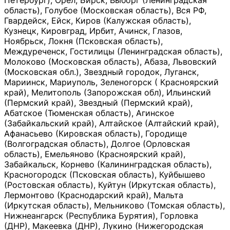
Петербург), Орёл, Бирск, Выборг (Ленинградская
область), Голубое (Московская область), Вся РФ,
Гвардейск, Ейск, Киров (Калужская область),
Кузнецк, Кировград, Ирбит, Ачинск, Глазов,
Ноябрьск, Локня (Псковская область),
Междуреченск, Гостилицы (Ленинградская область),
Молоково (Московская область), Абаза, Львовский
(Московская обл.), Звездный городок, Луганск,
Мариинск, Мариуполь, Зеленогорск ( Красноярский
край), Мелитополь (Запорожская обл), Ильинский
(Пермский край), Звездный (Пермский край),
Абатское (Тюменская область), Агинское
(Забайкальский край), Алтайское (Алтайский край),
Афанасьево (Кировская область), Городище
(Волгоградская область), Долгое (Орловская
область), Емельяново (Красноярский край),
Забайкальск, Корнево (Калининградская область),
Красногородск (Псковская область), Куйбышево
(Ростовская область), Куйтун (Иркутская область),
Лермонтово (Краснодарский край), Мальта
(Иркутская область), Мельниково (Томская область),
Нижнеангарск (Республика Бурятия), Горловка
(ДНР), Макеевка (ДНР), Лукино (Нижегородская