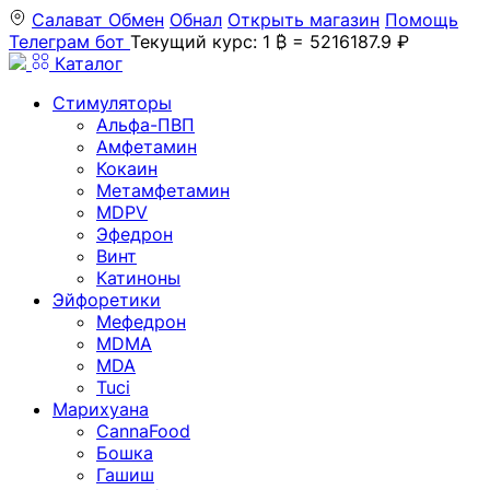
Салават
Обмен
Обнал
Открыть магазин
Помощь
Телеграм бот
Текущий курс: 1 ₿ = 5216187.9 ₽
Каталог
Стимуляторы
Альфа-ПВП
Амфетамин
Кокаин
Метамфетамин
MDPV
Эфедрон
Винт
Катиноны
Эйфоретики
Мефедрон
MDMA
MDA
Tuci
Марихуана
CannaFood
Бошка
Гашиш