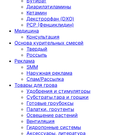
Бутират
Диарилэтиламины
Кетамин
Декстрорфан (DXO)
PCP (Фенциклидин)
Медицина
Консультация
Основа курительных смесей
Твердый
Россыпь
Реклама
SMM
Наружная реклама
Спам/Рассылка
Товары для грова
Удобрения и стимуляторы
Субстраты,тара и горшки
Готовые гроубоксы
Палатки, гроутенты
Освещение растений
Вентиляция
Гидропонные системы
Аксессуары, литература