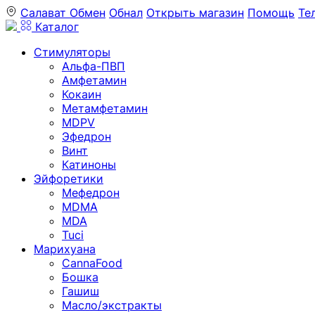
Салават
Обмен
Обнал
Открыть магазин
Помощь
Те
Каталог
Стимуляторы
Альфа-ПВП
Амфетамин
Кокаин
Метамфетамин
MDPV
Эфедрон
Винт
Катиноны
Эйфоретики
Мефедрон
MDMA
MDA
Tuci
Марихуана
CannaFood
Бошка
Гашиш
Масло/экстракты