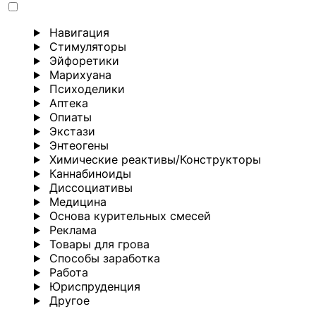
Навигация
Стимуляторы
Эйфоретики
Марихуана
Психоделики
Аптека
Опиаты
Экстази
Энтеогены
Химические реактивы/Конструкторы
Каннабиноиды
Диссоциативы
Медицина
Основа курительных смесей
Реклама
Товары для грова
Способы заработка
Работа
Юриспруденция
Другoе