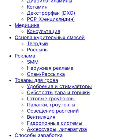
Диарилэтиламины
Кетамин
Декстрорфан (DXO)
PCP (Фенциклидин)
Медицина
Консультация
Основа курительных смесей
Твердый
Россыпь
Реклама
SMM
Наружная реклама
Спам/Рассылка
Товары для грова
Удобрения и стимуляторы
Субстраты,тара и горшки
Готовые гроубоксы
Палатки, гроутенты
Освещение растений
Вентиляция
Гидропонные системы
Аксессуары, литература
Способы заработка