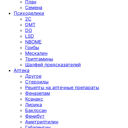
План
Семена
Психоделики
2C
DMT
DO
LSD
NBOME
Грибы
Мескалин
Триптамины
Шалфей предсказателей
Аптека
Другое
Стероиды
Рецепты на аптечные препараты
Феназепам
Ксанакс
Лирика
Баклосан
Фенибут
Амитриптилин
Габапентин