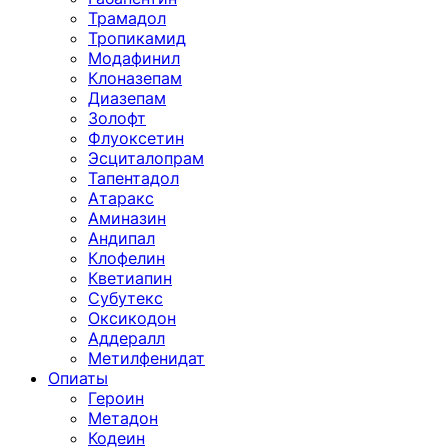
Трамадол
Тропикамид
Модафинил
Клоназепам
Диазепам
Золофт
Флуоксетин
Эсциталопрам
Тапентадол
Атаракс
Аминазин
Андипал
Клофелин
Кветиапин
Субутекс
Оксикодон
Аддералл
Метилфенидат
Опиаты
Героин
Метадон
Кодеин