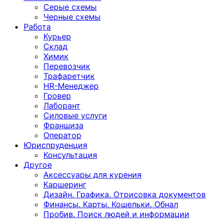
Серые схемы
Черные схемы
Работа
Курьер
Склад
Химик
Перевозчик
Трафаретчик
HR-Менеджер
Гровер
Лаборант
Силовые услуги
Франшиза
Оператор
Юриспруденция
Консультация
Другoе
Аксессуары для курения
Каршеринг
Дизайн. Графика. Отрисовка документов
Финансы. Карты. Кошельки. Обнал
Пробив. Поиск людей и информации