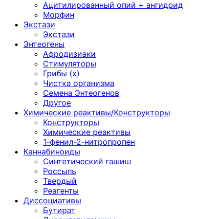
Ацитилированный опий + ангидрид
Морфин
Экстази
Экстази
Энтеогены
Афродизиаки
Стимуляторы
Грибы (х)
Чистка организма
Семена Энтеогенов
Другое
Химические реактивы/Конструкторы
Конструкторы
Химические реактивы
1-фенил-2-нитропропен
Каннабиноиды
Синтетический гашиш
Россыпь
Твердый
Реагенты
Диссоциативы
Бутират