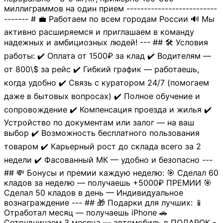
миллиграммов на один прием --------------------------
------- # 💼 Работаем по всем городам России 🔊 Мы
активно расширяемся и приглашаем в команду
надежных и амбициозных людей! --- ## 🛠 Условия
работы: ✔️ Оплата от 1500₽ за клад ✔️ Водителям —
от 800\$ за рейс ✔️ Гибкий график — работаешь,
когда удобно ✔️ Связь с куратором 24/7 (помогаем
даже в бытовых вопросах) ✔️ Полное обучение и
сопровождение ✔️ Компенсация проезда и жилья ✔️
Устройство по документам или залог — на ваш
выбор ✔️ Возможность бесплатного пользования
товаром ✔️ Карьерный рост до склада всего за 2
недели ✔️ Фасованный МК — удобно и безопасно ---
## 💸 Бонусы и премии каждую неделю: 🎯 Сделал 60
кладов за неделю — получаешь +5000₽ ПРЕМИИ 🎯
Сделал 50 кладов в день — Индивидуальное
вознаграждение --- ## 🎁 Подарки для лучших: 📱
Отработал месяц — получаешь iPhone 🚗
Сотрудничаем 3 месяца — автомобиль в ПОДАРОК -