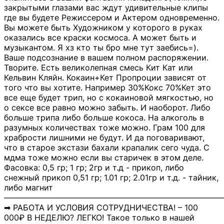
закрытыми глазами вас ждут удивительные клипы
где вы будете Режиссером и Актером одновременно.
Вы можете быть Художником у которого в руках
оказались все краски космоса. А может быть и
музыкантом. Я хз кто ты бро мне тут заебись=).
Ваше подсознание в вашем полном распоряжении.
Творите. Есть великолепная смесь Кит Кат или
Кельвин Кляйн. Кокаин+Кет Пропроции зависят от
того что вы хотите. Например 30%Кокс 70%Кет это
все еще будет трип, но с кокаиновой мягкостью, но
о сексе все равно можно забыть. И наоборот. Либо
больше трипа либо больше кокоса. На алкоголь в
разумных количествах тоже можно. Грам 100 для
храбрости лишними не будут. И да поговаривают,
что в старое экстази бахали крапалик сего чуда. С
мдма тоже можно если вы старичек в этом деле.
Фасовка: 0,5 гр; 1 гр; 2гр и т.д - прикоп, либо
снежный прикоп 0,51 гр; 1.01 гр; 2.01гр и т.д. - тайник,
либо магнит
―――――――――――――――――――――――――――
➡ РАБОТА И УСЛОВИЯ СОТРУДНИЧЕСТВА! – 100
000₽ В НЕДЕЛЮ? ЛЕГКО! Такое только в нашей