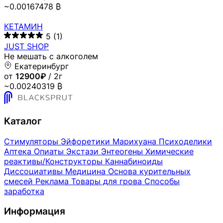
~0.00167478 ₿
КЕТАМИН
5
(1)
JUST SHOP
Не мешать с алкоголем
Екатеринбург
от
12900₽
/ 2г
~0.00240319 ₿
Каталог
Стимуляторы
Эйфоретики
Марихуана
Психоделики
Аптека
Опиаты
Экстази
Энтеогены
Химические
реактивы/Конструкторы
Каннабиноиды
Диссоциативы
Медицина
Основа курительных
смесей
Реклама
Товары для грова
Способы
заработка
Информация