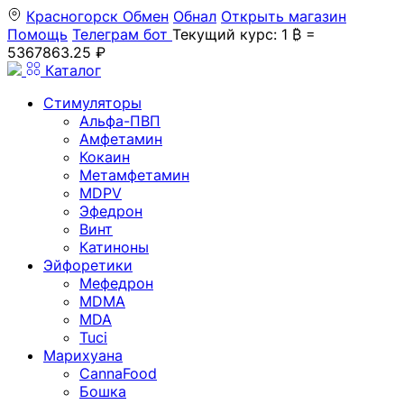
Красногорск
Обмен
Обнал
Открыть магазин
Помощь
Телеграм бот
Текущий курс: 1 ₿ =
5367863.25 ₽
Каталог
Стимуляторы
Альфа-ПВП
Амфетамин
Кокаин
Метамфетамин
MDPV
Эфедрон
Винт
Катиноны
Эйфоретики
Мефедрон
MDMA
MDA
Tuci
Марихуана
CannaFood
Бошка