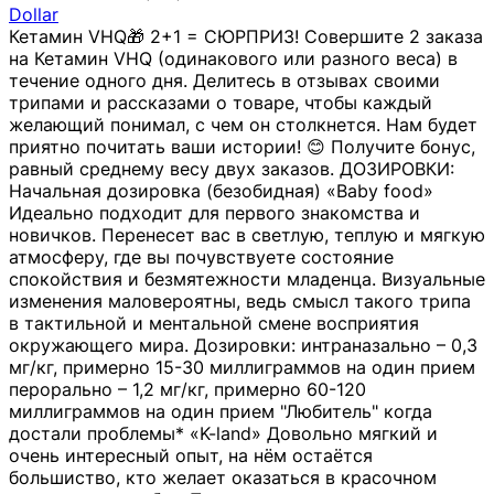
Dollar
Кетамин VHQ🎁 2+1 = СЮРПРИЗ! Совершите 2 заказа
на Кетамин VHQ (одинакового или разного веса) в
течение одного дня. Делитесь в отзывах своими
трипами и рассказами о товаре, чтобы каждый
желающий понимал, с чем он столкнется. Нам будет
приятно почитать ваши истории! 😊 Получите бонус,
равный среднему весу двух заказов. ДОЗИРОВКИ:
Начальная дозировка (безобидная) «Baby food»
Идеально подходит для первого знакомства и
новичков. Перенесет вас в светлую, теплую и мягкую
атмосферу, где вы почувствуете состояние
спокойствия и безмятежности младенца. Визуальные
изменения маловероятны, ведь смысл такого трипа
в тактильной и ментальной смене восприятия
окружающего мира. Дозировки: интраназально – 0,3
мг/кг, примерно 15-30 миллиграммов на один прием
перорально – 1,2 мг/кг, примерно 60-120
миллиграммов на один прием "Любитель" когда
достали проблемы* «K-land» Довольно мягкий и
очень интересный опыт, на нём остаётся
большиство, кто желает оказаться в красочном