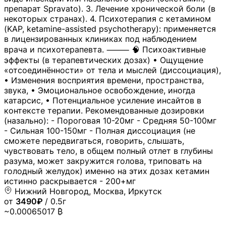
препарат Spravato). 3. Лечение хронической боли (в
некоторых странах). 4. Психотерапия с кетамином
(KAP, ketamine-assisted psychotherapy): применяется
в лицензированных клиниках под наблюдением
врача и психотерапевта. ⸻ 🧠 Психоактивные
эффекты (в терапевтических дозах) • Ощущение
«отсоединённости» от тела и мыслей (диссоциация),
• Изменения восприятия времени, пространства,
звука, • Эмоциональное освобождение, иногда
катарсис, • Потенциальное усиление инсайтов в
контексте терапии. Рекомендованные дозировки
(назально): - Пороговая 10-20мг - Средняя 50-100мг
- Сильная 100-150мг - Полная диссоциация (не
сможете передвигаться, говорить, слышать,
чувствовать тело, в общем полный отлет в глубины
разума, может закружится голова, триповать на
голодный желудок) именно на этих дозах кетамин
истинно раскрывается - 200+мг
Нижний Новгород, Москва, Иркутск
от
3490₽
/ 0.5г
~0.00065017 ₿