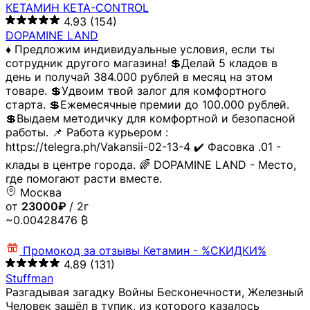
КЕТАМИН KETA-CONTROL
4.93
(154)
DOPAMINE LAND
♦️ Предложим индивидуальные условия, если ты
сотрудник другого магазина! 💲Делай 5 кладов в
день и получай 384.000 рублей в месяц на этом
товаре. 💲Удвоим твой залог для комфортного
старта. 💲Ежемесячные премии до 100.000 рублей.
💲Выдаем методичку для комфортной и безопасной
работы. 📌 Работа курьером :
https://telegra.ph/Vakansii-02-13-4 ✔️ Фасовка .01 -
клады в центре города. 🌈 DOPAMINE LAND - Место,
где помогают расти вместе.
Москва
от
23000₽
/ 2г
~0.00428476 ₿
Промокод за отзывы
Кетамин - %СКИДКИ%
4.89
(131)
Stuffman
Разгадывая загадку Войны Бесконечности, Железный
Человек зашёл в тупик, из которого казалось