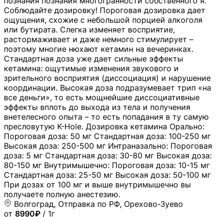
познания познания многогранности собственного я.
Соблюдайте дозировку! Пороговая дозировка дает
ощущения, схожие с небольшой порцией алкоголя
или бутирата. Слегка изменяет восприятие,
растормаживает и даже немного стимулирует –
поэтому многие нюхают кетамин на вечеринках.
Стандартная доза уже дает сильные эффекты
кетамина: ощутимые изменения звукового и
зрительного восприятия (диссоциация) и нарушение
координации. Высокая доза подразумевает трип «на
все деньги», то есть мощнейшие диссоциативные
эффекты вплоть до выхода из тела и получения
внетелесного опыта – то есть попадания в ту самую
пресловутую K-Hole. Дозировка кетамина Орально:
Пороговая доза: 50 мг Стандартная доза: 100-250 мг
Высокая доза: 250-500 мг Интраназально: Пороговая
доза: 5 мг Стандартная доза: 30-80 мг Высокая доза:
80-150 мг Внутримышечно: Пороговая доза: 10-15 мг
Стандартная доза: 25-50 мг Высокая доза: 50-100 мг
При дозах от 100 мг и выше внутримышечно вы
получаете полную анестезию.
Волгоград, Отправка по РФ, Орехово-Зуево
от
8990₽
/ 1г