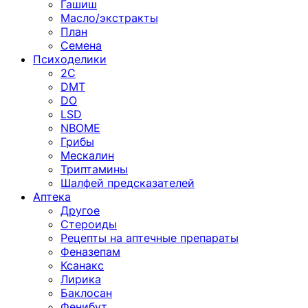
Гашиш
Масло/экстракты
План
Семена
Психоделики
2C
DMT
DO
LSD
NBOME
Грибы
Мескалин
Триптамины
Шалфей предсказателей
Аптека
Другое
Стероиды
Рецепты на аптечные препараты
Феназепам
Ксанакс
Лирика
Баклосан
Фенибут