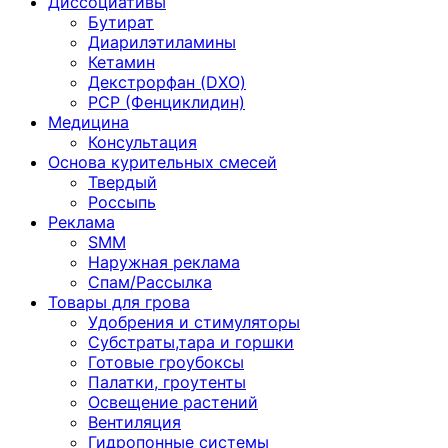
Диссоциативы
Бутират
Диарилэтиламины
Кетамин
Декстрорфан (DXO)
PCP (Фенциклидин)
Медицина
Консультация
Основа курительных смесей
Твердый
Россыпь
Реклама
SMM
Наружная реклама
Спам/Рассылка
Товары для грова
Удобрения и стимуляторы
Субстраты,тара и горшки
Готовые гроубоксы
Палатки, гроутенты
Освещение растений
Вентиляция
Гидропонные системы