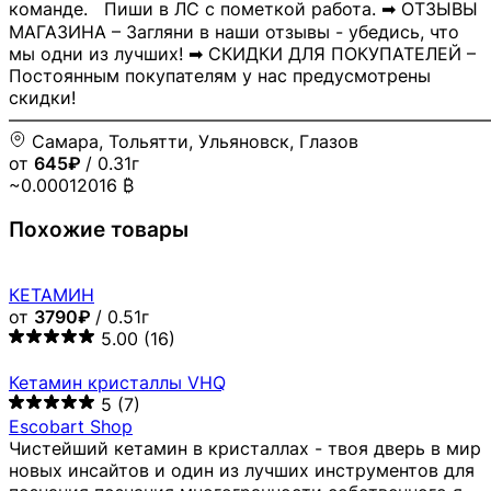
команде. Пиши в ЛС с пометкой работа. ➡ ОТЗЫВЫ
МАГАЗИНА – Загляни в наши отзывы - убедись, что
мы одни из лучших! ➡ СКИДКИ ДЛЯ ПОКУПАТЕЛЕЙ –
Постоянным покупателям у нас предусмотрены
скидки!
―――――――――――――――――――――――――――
Самара, Тольятти, Ульяновск, Глазов
от
645₽
/ 0.31г
~0.00012016 ₿
Похожие товары
КЕТАМИН
от
3790₽
/ 0.51г
5.00
(16)
Кетамин кристаллы VHQ
5
(7)
Escobart Shop
Чистейший кетамин в кристаллах - твоя дверь в мир
новых инсайтов и один из лучших инструментов для