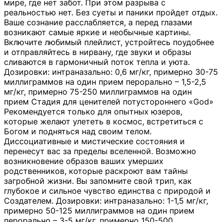
мире, где нет забот. При этом разрыва с
реальностью нет. Без суеты и паники пройдет отдых.
Ваше сознание расслабляется, а перед глазами
возникают самые яркие и необычные картины.
Включите любимый плейлист, устройтесь поудобнее
и отправляйтесь в нирвану, где звуки и образы
сливаются в гармоничный поток тепла и уюта.
Дозировки: интраназально: 0,6 мг/кг, примерно 30-75
миллиграммов на один прием перорально – 1,5-2,5
мг/кг, примерно 75-250 миллиграммов на один
прием Стадия для ценителей потустороннего «God»
Рекомендуется только для опытных юзеров,
которые желают улететь в космос, встретиться с
Богом и подняться над своим телом.
Диссоциативные и мистические состояния и
перенесут вас за пределы вселенной. Возможно
возникновение образов ваших умерших
родственников, которые раскроют вам тайны
загробной жизни. Вы запомните свой трип, как
глубокое и сильное чувство единства с природой и
Создателем. Дозировки: интраназально: 1-1,5 мг/кг,
примерно 50-125 миллиграммов на один прием
перорально – 3-5 мг/кг, примерно 150-500