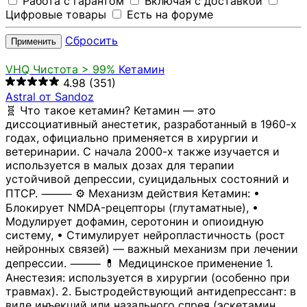
Работа с гарантом
Включая с доставкой
Цифровые товары
Есть на форуме
Сбросить
Применить
VHQ
Чистота > 99%
Кетамин
4.98
(351)
Astral от Sandoz
🧬 Что такое кетамин? Кетамин — это
диссоциативный анестетик, разработанный в 1960-х
годах, официально применяется в хирургии и
ветеринарии. С начала 2000-х также изучается и
используется в малых дозах для терапии
устойчивой депрессии, суицидальных состояний и
ПТСР. ⸻ ⚙️ Механизм действия Кетамин: •
Блокирует NMDA-рецепторы (глутаматные), •
Модулирует дофамин, серотонин и опиоидную
систему, • Стимулирует нейропластичность (рост
нейронных связей) — важный механизм при лечении
депрессии. ⸻ 💊 Медицинское применение 1.
Анестезия: используется в хирургии (особенно при
травмах). 2. Быстродействующий антидепрессант: в
виде инъекций или назального спрея (эскетамин,