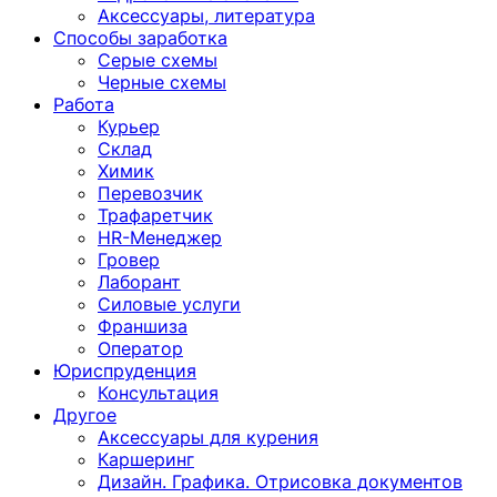
Аксессуары, литература
Способы заработка
Серые схемы
Черные схемы
Работа
Курьер
Склад
Химик
Перевозчик
Трафаретчик
HR-Менеджер
Гровер
Лаборант
Силовые услуги
Франшиза
Оператор
Юриспруденция
Консультация
Другoе
Аксессуары для курения
Каршеринг
Дизайн. Графика. Отрисовка документов