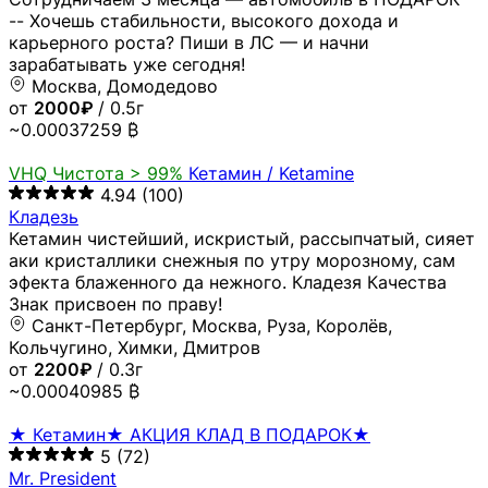
-- Хочешь стабильности, высокого дохода и
карьерного роста? Пиши в ЛС — и начни
зарабатывать уже сегодня!
Москва, Домодедово
от
2000₽
/ 0.5г
~0.00037259 ₿
VHQ
Чистота > 99%
Кетамин / Ketamine
4.94
(100)
Кладезь
Кетамин чистейший, искристый, рассыпчатый, сияет
аки кристаллики снежныя по утру морозному, сам
эфекта блаженного да нежного. Кладезя Качества
Знак присвоен по праву!
Санкт-Петербург, Москва, Руза, Королёв,
Кольчугино, Химки, Дмитров
от
2200₽
/ 0.3г
~0.00040985 ₿
★ Кетамин★ АКЦИЯ КЛАД В ПОДАРОК★
5
(72)
Mr. President