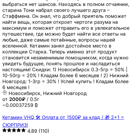
выбраться нет шансов. Находясь в полном отчаянии,
старина Тони набрал своего лучшего друга –
Стаффмена. Он знал, что добрый приятель поможет
найти вещь, которая откроет чертоги разума на
максимум и поможет отправить его в увлекательное
путешествие, где можно будет найти все ответы на
любые, даже самые потаённые, вопросы нашей
вселенной. Кетамин занял достойное место в
коллекции Старка. Теперь именно этот продукт
становится незаменимым помощником, когда нужно
увидеть будущее, понять прошлое и насладиться
настоящим! Скидки: 1) Новосибирск 0.3-5гр = 50% |
10-50гр = 20% ! Кладам более 6 месяцев ! 2) Нижний
Новгород: 1-3гр = 30% ! Успей купить ! Кладам более
6 месяцев !
Новосибирск, Нижний Новгород
от
2000₽
/ 0.5г
~0.00037259 ₿
Кетамин VHQ 🛠 Оплата от 1500₽ за клад / 🎁 2+1 =
СЮРПРИЗ!
4.89
(110)