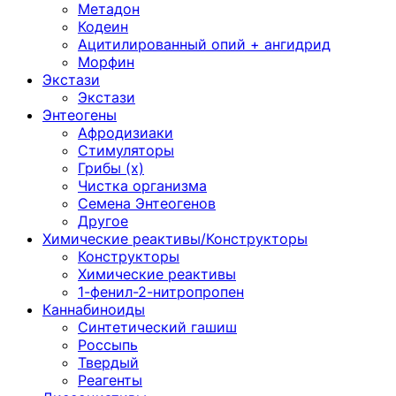
Метадон
Кодеин
Ацитилированный опий + ангидрид
Морфин
Экстази
Экстази
Энтеогены
Афродизиаки
Стимуляторы
Грибы (х)
Чистка организма
Семена Энтеогенов
Другое
Химические реактивы/Конструкторы
Конструкторы
Химические реактивы
1-фенил-2-нитропропен
Каннабиноиды
Синтетический гашиш
Россыпь
Твердый
Реагенты