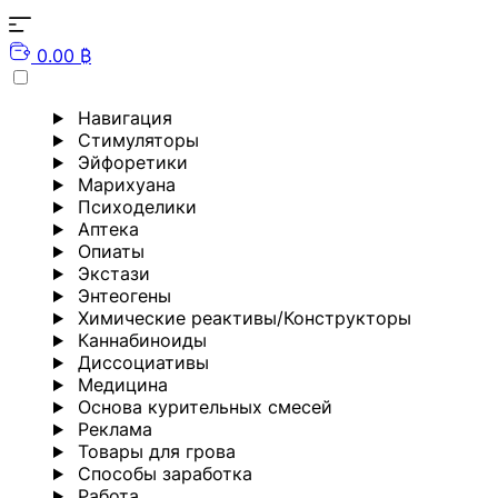
0.00 ₿
Навигация
Стимуляторы
Эйфоретики
Марихуана
Психоделики
Аптека
Опиаты
Экстази
Энтеогены
Химические реактивы/Конструкторы
Каннабиноиды
Диссоциативы
Медицина
Основа курительных смесей
Реклама
Товары для грова
Способы заработка
Работа