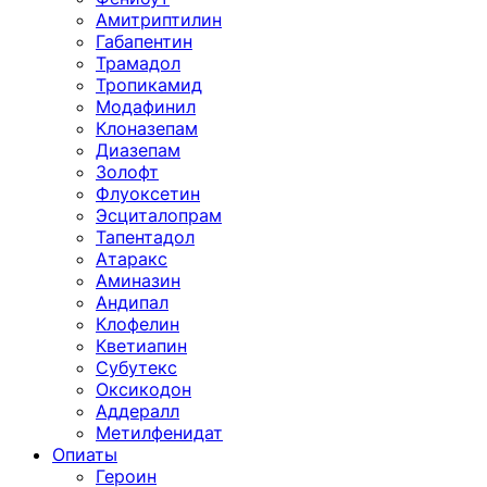
Амитриптилин
Габапентин
Трамадол
Тропикамид
Модафинил
Клоназепам
Диазепам
Золофт
Флуоксетин
Эсциталопрам
Тапентадол
Атаракс
Аминазин
Андипал
Клофелин
Кветиапин
Субутекс
Оксикодон
Аддералл
Метилфенидат
Опиаты
Героин