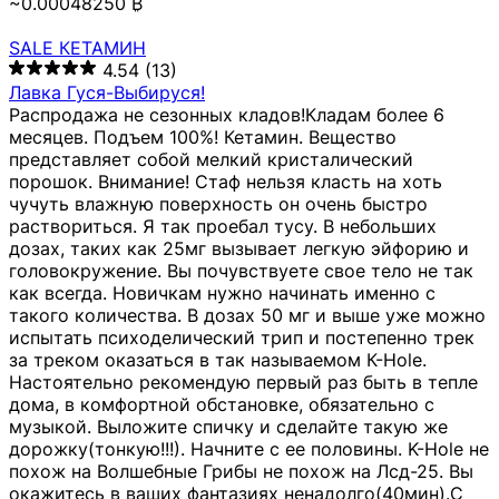
~0.00048250 ₿
SALE КЕТАМИН
4.54
(13)
Лавка Гуся-Выбируся!
Распродажа не сезонных кладов!Кладам более 6
месяцев. Подъем 100%! Кетамин. Вещество
представляет собой мелкий кристалический
порошок. Внимание! Стаф нельзя класть на хоть
чучуть влажную поверхность он очень быстро
раствориться. Я так проебал тусу. В небольших
дозах, таких как 25мг вызывает легкую эйфорию и
головокружение. Вы почувствуете свое тело не так
как всегда. Новичкам нужно начинать именно с
такого количества. В дозах 50 мг и выше уже можно
испытать психоделический трип и постепенно трек
за треком оказаться в так называемом К-Hole.
Настоятельно рекомендую первый раз быть в тепле
дома, в комфортной обстановке, обязательно с
музыкой. Выложите спичку и сделайте такую же
дорожку(тонкую!!!). Начните с ее половины. K-Hole не
похож на Волшебные Грибы не похож на Лсд-25. Вы
окажитесь в ваших фантазиях ненадолго(40мин).С