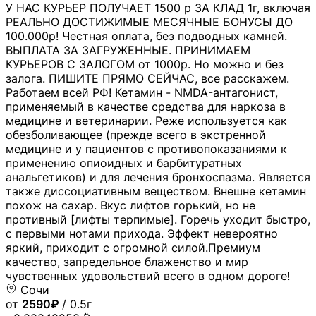
У НАС КУРЬЕР ПОЛУЧАЕТ 1500 р ЗА КЛАД 1г, включая
РЕАЛЬНО ДОСТИЖИМЫЕ МЕСЯЧНЫЕ БОНУСЫ ДО
100.000р! Честная оплата, без подводных камней.
ВЫПЛАТА ЗА ЗАГРУЖЕННЫЕ. ПРИНИМАЕМ
КУРЬЕРОВ С ЗАЛОГОМ от 1000р. Но можно и без
залога. ПИШИТЕ ПРЯМО СЕЙЧАС, все расскажем.
Работаем всей РФ! Кетамин - NMDA-антагонист,
применяемый в качестве средства для наркоза в
медицине и ветеринарии. Реже используется как
обезболивающее (прежде всего в экстренной
медицине и у пациентов с противопоказаниями к
применению опиоидных и барбитуратных
анальгетиков) и для лечения бронхоспазма. Является
также диссоциативным веществом. Внешне кетамин
похож на сахар. Вкус лифтов горький, но не
противный [лифты терпимые]. Горечь уходит быстро,
с первыми нотами прихода. Эффект невероятно
яркий, приходит с огромной силой.Премиум
качество, запредельное блаженство и мир
чувственных удовольствий всего в одном дороге!
Сочи
от
2590₽
/ 0.5г