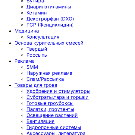
Бутират
Диарилэтиламины
Кетамин
Декстрорфан (DXO)
PCP (Фенциклидин)
Медицина
Консультация
Основа курительных смесей
Твердый
Россыпь
Реклама
SMM
Наружная реклама
Спам/Рассылка
Товары для грова
Удобрения и стимуляторы
Субстраты,тара и горшки
Готовые гроубоксы
Палатки, гроутенты
Освещение растений
Вентиляция
Гидропонные системы
Аксессуары, литература