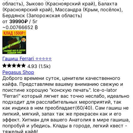
область), Зыково (Красноярский край), Балахта
(Красноярский край), Массандра (Крым, посёлок),
Бердянск (Запорожская область)
от
39990₽
/ 5г
~0.00766652 ₿
Гашиш Ferrari ⭐⭐⭐⭐⭐
4.93
(1.5k)
Pegasus Shop
Доброго времени суток, ценители качественного
кайфа. Представляем вашему вниманию свежую и
поистине хорошую "конскую печать". Ice-o-lator
"Ferrari" который лягнет вас точно неслабо, идеально
подходит для расслабительных мероприятий, так
как индика в нем преобладает(60/40). Сам гашиш не
липкий, мягкий, запах так же прекрасен как и его
эффект. Хитман для вашего Анатолия в мире гашиша,
попробуй и убедись. Клады в городе, легкий квест -
тяжелый кайф!