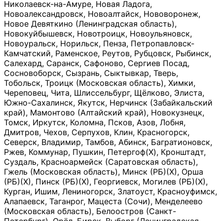
Николаевск-на-Амуре, Новая Ладога,
Новоалександровск, Новоалтайск, Нововоронеж,
Новое Девяткино (Ленинградская область),
Новокуйбышевск, Новотроицк, Новоульяновск,
Новоуральск, Норильск, Пенза, Петропавловск-
Камчатский, Раменское, Реутов, Рубцовск, Рыбинск,
Салехард, Саранск, Сафоново, Сергиев Посад,
Сосновоборск, Сызрань, Сыктывкар, Тверь,
Тобольск, Троицк (Московская область), Химки,
Череповец, Чита, Шлиссельбург, Щёлково, Элиста,
Южно-Сахалинск, Якутск, Нерчинск (Забайкальский
край), Мамонтово (Алтайский край), Новокузнецк,
Томск, Иркутск, Коломна, Псков, Азов, Лобня,
Дмитров, Чехов, Серпухов, Клин, Красногорск,
Северск, Владимир, Тамбов, Абинск, Багратионовск,
Ржев, Коммунар, Пушкин, Петергоф(Х), Кронштадт,
Суздаль, Красноармейск (Саратовская область),
Гжель (Московская область), Минск (РБ)(Х), Орша
(РБ)(Х), Пинск (РБ)(Х), Георгиевск, Могилев (РБ)(Х),
Курган, Ишим, Лениногорск, Златоуст, Красноуфимск,
Алапаевск, Таганрог, Мацеста (Сочи), Менделеево
(Московская область), Белоостров (Санкт-