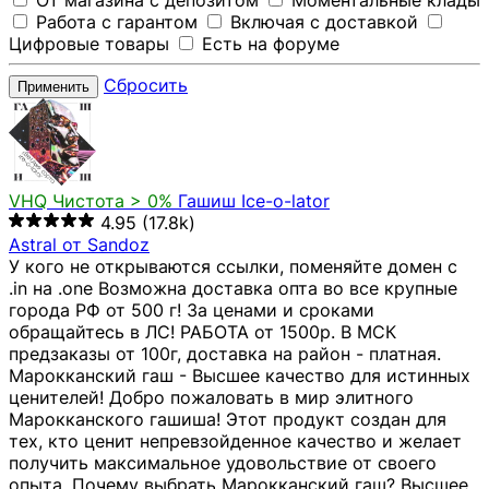
От магазина с депозитом
Моментальные клады
Работа с гарантом
Включая с доставкой
Цифровые товары
Есть на форуме
Сбросить
Применить
VHQ
Чистота > 0%
Гашиш Ice-o-lator
4.95
(17.8k)
Astral от Sandoz
У кого не открываются ссылки, поменяйте домен с
.in на .one Возможна доставка опта во все крупные
города РФ от 500 г! За ценами и сроками
обращайтесь в ЛС! РАБОТА от 1500р. В МСК
предзаказы от 100г, доставка на район - платная.
Марокканский гаш - Высшее качество для истинных
ценителей! Добро пожаловать в мир элитного
Марокканского гашиша! Этот продукт создан для
тех, кто ценит непревзойденное качество и желает
получить максимальное удовольствие от своего
опыта. Почему выбрать Марокканский гаш? Высшее