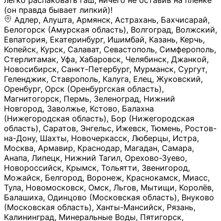
легко распаковать гаш, ничего не оставив на плёнке
(он правда бывает липкий)!
Адлер, Алушта, Армянск, Астрахань, Бахчисарай,
Белогорск (Амурская область), Волгоград, Волжский,
Евпатория, Екатеринбург, Ишимбай, Казань, Керчь,
Копейск, Курск, Салават, Севастополь, Симферополь,
Стерлитамак, Уфа, Хабаровск, Челябинск, Джанкой,
Новосибирск, Санкт-Петербург, Мурманск, Сургут,
Геленджик, Ставрополь, Калуга, Елец, Жуковский,
Оренбург, Орск (Оренбургская область),
Магнитогорск, Пермь, Зеленоград, Нижний
Новгород, Заволжье, Кстово, Балахна
(Нижегородская область), Бор (Нижегородская
область), Саратов, Энгельс, Ижевск, Тюмень, Ростов-
на-Дону, Шахты, Новочеркасск, Люберцы, Истра,
Москва, Армавир, Краснодар, Магадан, Самара,
Анапа, Липецк, Нижний Тагил, Орехово-Зуево,
Новороссийск, Крымск, Тольятти, Звенигород,
Можайск, Белгород, Воронеж, Краснокамск, Миасс,
Тула, Новомосковск, Омск, Льгов, Мытищи, Королёв,
Балашиха, Одинцово (Московская область), Внуково
(Московская область), Ханты-Мансийск, Рязань,
Калининград, Минеральные Воды, Пятигорск,