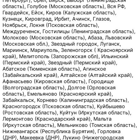
Петербург), Орёл, Бирск, Выборг (Ленинградская
область), Голубое (Московская область), Вся РФ,
Гвардейск, Ейск, Киров (Калужская область),
Кузнецк, Кировград, Ирбит, Ачинск, Глазов,
Ноябрьск, Локня (Псковская область),
Междуреченск, Гостилицы (Ленинградская область),
Молоково (Московская область), Абаза, Львовский
(Московская обл.), Звездный городок, Луганск,
Мариинск, Мариуполь, Зеленогорск ( Красноярский
край), Мелитополь (Запорожская обл), Ильинский
(Пермский край), Звездный (Пермский край),
Абатское (Тюменская область), Агинское
(Забайкальский край), Алтайское (Алтайский край),
Афанасьево (Кировская область), Городище
(Волгоградская область), Долгое (Орловская
область), Емельяново (Красноярский край),
Забайкальск, Корнево (Калининградская область),
Красногородск (Псковская область), Куйбышево
(Ростовская область), Куйтун (Иркутская область),
Лермонтово (Краснодарский край), Мальта
(Иркутская область), Мельниково (Томская область),
Нижнеангарск (Республика Бурятия), Горловка
(ДНР), Макеевка (ДНР), Лукино (Нижегородская