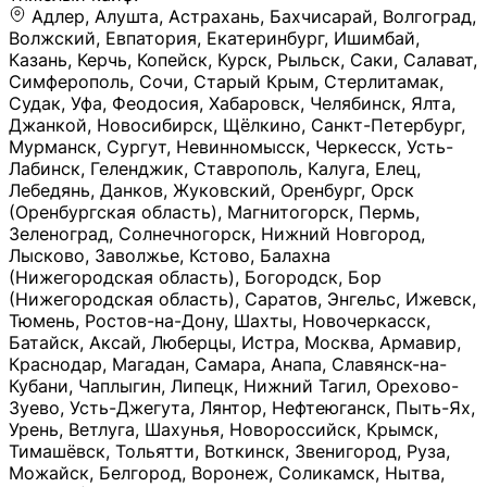
Адлер, Алушта, Астрахань, Бахчисарай, Волгоград, Волжский, Евпатория, Екатеринбург, Ишимбай, Казань, Керчь, Копейск, Курск, Рыльск, Саки, Салават, Симферополь, Сочи, Старый Крым, Стерлитамак, Судак, Уфа, Феодосия, Хабаровск, Челябинск, Ялта, Джанкой, Новосибирск, Щёлкино, Санкт-Петербург, Мурманск, Сургут, Невинномысск, Черкесск, Усть-Лабинск, Геленджик, Ставрополь, Калуга, Елец, Лебедянь, Данков, Жуковский, Оренбург, Орск (Оренбургская область), Магнитогорск, Пермь, Зеленоград, Солнечногорск, Нижний Новгород, Лысково, Заволжье, Кстово, Балахна (Нижегородская область), Богородск, Бор (Нижегородская область), Саратов, Энгельс, Ижевск, Тюмень, Ростов-на-Дону, Шахты, Новочеркасск, Батайск, Аксай, Люберцы, Истра, Москва, Армавир, Краснодар, Магадан, Самара, Анапа, Славянск-на-Кубани, Чаплыгин, Липецк, Нижний Тагил, Орехово-Зуево, Усть-Джегута, Лянтор, Нефтеюганск, Пыть-Ях, Урень, Ветлуга, Шахунья, Новороссийск, Крымск, Тимашёвск, Тольятти, Воткинск, Звенигород, Руза, Можайск, Белгород, Воронеж, Соликамск, Нытва, Лысьва (Пермский край), Чусовой, Кунгур, Краснокамск, Миасс, Губаха, Тула, Новомосковск, Донской, Омск, Льгов, Мытищи, Королёв, Ивантеевка, Балашиха, Семилуки, Кудымкар, Старый Оскол, Оса (Пермский край), Одинцово (Московская область), Ханты-Мансийск, Лабинск, Темрюк, Курганинск, Белореченск (Краснодарский край), Алупкa, Губкин, Рязань, Калининград, Усть-Илимск, Фрязино, Минеральные Воды, Пятигорск, Кострома, Ярославль, Коркино, Верхняя Пышма, Подольск, Красноярск, Смоленск, Долгопрудный, Чебоксары, Калачинск, Канск, Киров (Кировская область), Вологда, Рославль, Владивосток, Обнинск, Балабаново (Калужская область), Малоярославец, Брянск, Видное, Ярцево, Вязьма, Гагарин, Приволжск, Фурманов, Чайковский, Кинешма, Горячий Ключ, Улан-Удэ, Туймазы, Дюртюли, Альметьевск, Нефтекамск, Хадыженск, Апшеронск, Майкоп, Уссурийск, Ульяновск, Гатчина, Луга (Ленинградская область), Надым, Ногинск, Электросталь, Железнодорожный (Московская область), Бутурлиновка, Кириллов, Краснознаменск (Калиниградская область), Мышкин, Томмот, Холм, Абакан, Абдулино, Агидель, Агрыз, Адыгейск, Азнакаево, Алатырь, Алдан, Алейск, Александров, Александровск, Алексеевка (Белгородская обл.), Алексин, Амурск, Анадырь, Ангарск, Андреаполь, Анжеро-Судженск, Анива, Апатиты, Арамиль, Ардон, Арзамас, Аркадак, Арсеньев, Артём, Артёмовский, Архангельск, Асбест, Асино, Аткарск, Ахтубинск, Аша, Бабаево (Вологодская область), Бавлы (Республика Татарстан), Байкальск, Бакал, Баксан, Балаклава, Балаково (Саратовская область), Балашов (Саратовская область), Балтийск, Барабинск, Барнаул, Барыш (Ульяновская область), Бежецк, Белая Калитва (Ростовская область), Белебей, Белогорск (Крым), Белозерск, Белокуриха, Беломорск, Белоозёрский (Московская область), Белорецк (Республика Башкортостан), Кызыл, Белоярский (Ханты-Мансийский АО), Бердск, Березники (Пермский край), Берёзовский (Кемеровская область), Берёзовский (Свердловская область), Беслан, Бийск, Бикин, Билибино, Биробиджан, Благовещенск (Амурская область), Благовещенск (Башкортостан), Бобров, Богородицк, Боготол, Богучар, Бокситогорск (Ленинградская область), Бологое (Тверская область), Болхов, Большой Камень (Приморский край), Борисоглебск (Воронежская область), Боровичи (Новгородская область), Боровск, Бородино, Братск, Бронницы (Московская область), Бугульма (Республика Татарстан), Бугуруслан (Оренбургская область), Буинск, Буй, Буйнакск, Валдай, Валуйки, Велиж, Великие Луки, Великий Новгород, Великий Устюг, Вельск, Венёв, Верещагино, Верхнеуральск, Верхний Уфалей, Верхняя Салда, Верхняя Тура, Весьегонск, Вилючинск, Вихоревка, Вичуга, Владикавказ, Волгодонск, Волгореченск, Володарск, Волосово, Волчанск, Вольск, Воркута, Ворсма, Всеволожск (Ленинградская область), Вуктыл, Выкса, Высоковск, Высоцк, Вытегра, Вышний Волочёк, Вяземский, Вязники, Вятские Поляны, Нея, Шилка, Гаврилов Посад, Гаврилов-Ям, Гай, Галич, Гдов, Голицыно, Горно-Алтайск, Горнозаводск, Горняк, Городец, Гороховец, Гремячинск, Грозный, Грязи, Грязовец, Губкинский, Гуково, Гулькевичи, Гурьевск (Калининградская область), Гурьевск (Кемеровская область), Гусев, Гусь-Хрустальный, Давлеканово, Далматово, Дальнегорск, Дегтярск, Дедовск, Демидов, Дербент, Десногорск, Дзержинск, Дзержинский (Московская область), Дивногорск, Димитровград, Дмитровск, Дно, Добрянка, Долинск, Домодедово, Донецк (ДНР), Дорогобуж, Дрезна, Дубна, Дудинка, Духовщина, Дятьково, Егорьевск, Елабуга, Елизово, Ельня (Будет изменено название), Емва, Енисейск, Ермолино, Ершов, Ессентуки, Ефремов, Железноводск, Железногорск (Красноярский край), Железногорск (Курская область), Железногорск-Илимский, Жигулёвск, Жиздра, Жирновск, Жуков, Жуковка, Заводоуковск, Заволжск, Задонск, Заинск, Заозёрный, Заозёрск, Западная Двина, Заполярный, Зарайск, Заречный (Пензенская область), Заречный (Свердловская область), Заринск, Звенигово, Зверево, Зеленогорск ( Ленинградская обл. ), Зеленоградск, Зеленодольск, Зеленокумск, Зерноград, Зима, Змеиногорск, Зубцов, Ивангород, Иваново, Ивдель, Избербаш, Изобильный, Иланский, Инза, Инкерман, Инта, Ипатово, Искитим, Йошкар-Ола, Кадников, Калач, Калач-на-Дону, Калининск, Калтан, Калязин, Камбарка, Каменка (Пензенская область), Каменногорск (Ленинградская область), Каменск-Уральский, Каменск-Шахтинский, Камень-на-Оби, Камешково, Камышин, Канаш, Кандалакша, Карабаново, Карабаш, Карачаевск, Каргат, Каргополь, Карпинск, Карталы, Касимов, Касли, Каспийск, Катав-Ивановск, Катайск, Качканар, Кашин, Кашира, Кемерово, Кемь, Кизел, Кизилюрт, Кизляр, Кимовск, Кимры, Кингисепп, Кинель, Киреевск, Киренск, Киржач, Кириши, Кирово-Чепецк, Кировск (Ленинградская область), Кировск (Мурманская область), Кирсанов, Киселёвск, Кисловодск, Климовск, Клинцы, Княгинино, Ковдор, Ковров, Когалым, Козельск, Козьмодемьянск, Кола, Кологрив, Колпашево, Колпино, Кольчугино, Комсомольск, Комсомольск-на-Амуре, Конаково, Кондопога, Кондрово, Константиновск, Кораблино, Кореновск, Корсаков, Коряжма, Костерёво, Костомукша, Котельники, Котельниково, Котельнич, Котлас, Котовск, Кохма, Красноармейск (Московская область), Краснозаводск, Краснознаменск (Московская область), Краснокаменск, Краснослободск (Волгоградская область), Краснотурьинск, Красноуральск, Красный Сулин, Кремёнки, Кропоткин, Кубинка, Кувшиново (Тверская область), Кудрово, Кулебаки, Кумертау, Курлово, Куровское, Куртамыш, Курчатов, Куса, Кушва, Кыштым, Лабытнанги, Лагань, Лаишево (Республика Татарстан), Лакинск, Лангепас, Лахденпохья, Ленинск-Кузнецкий, Ленск (Республика Саха), Лермонтов (Ставропольский край), Лесозаводск (Приморский край), Лесосибирск, Ливны (Орловская область), Ликино-Дулёво, Липки (Тульская область), Лиски (Воронежская область), Лихославль, Лодейное Поле, Ломоносов (Санкт-Петербург), Лосино-Петровский, Лукоянов, Луховицы, Лыткарино, Любань (Ленинградская область), Любим, Людиново, Магас, Майский, Макаров, Малая Вишера, Малгобек, Мамадыш, Мамоново, Мантурово, Маркс, Махачкала, Мглин, Мегион, Медвежьегорск, Медногорск, Медынь, Меленки, Мелеуз, Менделеевск, Мещовск, Микунь, Миллерово, Минусинск, Миньяр, Мирный (Архангельская область), Мирный (Якутия), Михайловка (Город), Михайловск (Свердловская область), Михайловск (Ставропольский край), Могоча, Можга, Моздок, Мончегорск, Морозовск, Моршанск, Мосальск, Муравленко, Мурино, Муром, Мценск, Мыски, Набережные Челны, Навашино (Нижегородская область), Назарово (Красноярский край), Назрань, Нальчик, Наро-Фоминск, Нарткала, Нарьян-Мар, Находка, Невель (Псковская область), Невельск, Невьянск, Нелидово (Тверская область), Неман, Нерехта (Костромская область), Нерюнгри, Нестеров, Нефтегорск (Самарская область), Нефтекумск, Нижневартовск, Нижнекамск (Республика Татарстан), Нижнеудинск, Нижние Серги, Нижний Ломов, Нижняя Тура, Николаевск-на-Амуре, Никольск (Вологодская область), Никольск (Пензенская область), Новая Ладога, Новая Ляля, Новоалександровск, Новоалтайск, Нововоронеж, Новодвинск, Новозыбков, Новокубанск, Новокуйбышевск, Новомичуринск, Новопавловск, Новоржев, Новосокольники, Новотроицк, Новоульяновск, Новоуральск, Новохопёрск, Новочебоксарск, Новошахтинск, Новый Оскол, Новый Уренгой, Норильск, Нурлат, Нягань, Нязепетровск, Няндома, Облучье, Обоянь, Озёрск (Калининградская область), Озёрск (Челябинская область), Озёры, Октябрьск (Самарская область), Октябрьский (Башкортостан), Окуловка (Новгородская область), Оленегорск, Олонец, Онега, Опочка, Осинники, Осташков, Остров, Острогожск, Отрадный, Оха, Павлово, Павловск (Воронежская область), Павловск (Санкт-Петербург), Павловский Посад, Партизанск, Певек, Пенза, Первоуральск, Перевоз, Пересвет, Переславль-Залесский, Пестово (Новгородская область), Петрозаводск, Петропавловск-Камчатский, Печоры, Пикалёво, Пионерский, Питкяранта, Плавск, Плёс, Подпорожье, Покачи, Покров, Покровск, Полесск, Полысаево, Полярные Зори, Полярный, Поронайск, Порхов, Похвистнево, Почеп, Починок, Пошехонье, Правдинск, Приморск (Калининградская область), Приморско-Ахтарск, Приозерск, Прокопьевск, Протвино, Прохладный, Пугачёв, Пудож, Пустошка, Пушкино, Пущино, Пыталово, Радужный (Владимирская область), Радужный (Ханты-Мансийский АО), Райчихинск, Раменское, Рассказово, Ревда, Реж, Реутов, Родники, Россошь, Ростов (Ярославская обл.), Рошаль, Ртищево, Рубцовск, Рузаевка, Рыбинск, Рыбное, Ряжск, Салехард, Сальск, Саранск, Сарапул, Саров, Сасово, Сатка, Сафоново, Саяногорск, Саянск, Светлогорск, Светлоград, Светлый, Светогорск (Ленинградская область), Свободный, Себеж, Северобайкальск, Северодвинск, Североуральск, Сегежа, Семикаракорск, Сенгилей, Серафимович, Сергач, Сергиев Посад, Сердобск, Сертолово (Ленинградская область), Сестрорецк (Ленинградская область), Сибай, Скопин, Славгород, Сланцы, Слободской, Слюдянка, Собинка, Советск (Кировская область), Советск (Калининградская область), Советск (Тульская область), Советская Гавань, Советский (Ханты-Мансийский АО), Сокол (Вологодская область), Солигалич, Соль-Илецк, Сольцы, Сортавала, Сосенский, Сосновоборск, Сосновый Бор (Ленинградская область), Сосногорск, Спас-Клепики, Спасск-Рязанский, С