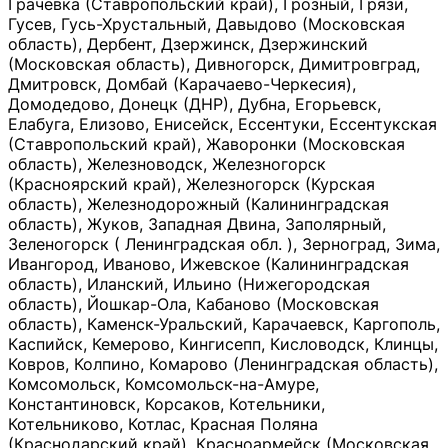
Грачевка (Ставропольский край), Грозный, Грязи,
Гусев, Гусь-Хрустальный, Давыдово (Московская
область), Дербент, Дзержинск, Дзержинский
(Московская область), Дивногорск, Димитровград,
Дмитровск, Домбай (Карачаево-Черкесия),
Домодедово, Донецк (ДНР), Дубна, Егорьевск,
Елабуга, Елизово, Енисейск, Ессентуки, Ессентукская
(Ставропольский край), Жаворонки (Московская
область), Железноводск, Железногорск
(Красноярский край), Железногорск (Курская
область), Железнодорожный (Калининградская
область), Жуков, Западная Двина, Заполярный,
Зеленогорск ( Ленинградская обл. ), Зерноград, Зима,
Ивангород, Иваново, Ижевское (Калининградская
область), Иланский, Ильино (Нижегородская
область), Йошкар-Ола, Кабаново (Московская
область), Каменск-Уральский, Карачаевск, Каргополь,
Каспийск, Кемерово, Кингисепп, Кисловодск, Клинцы,
Ковров, Колпино, Комарово (Ленинградская область),
Комсомольск, Комсомольск-на-Амуре,
Константиновск, Корсаков, Котельники,
Котельниково, Котлас, Красная Поляна
(Краснодарский край), Красноармейск (Московская