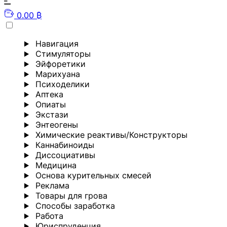
0.00 ₿
Навигация
Стимуляторы
Эйфоретики
Марихуана
Психоделики
Аптека
Опиаты
Экстази
Энтеогены
Химические реактивы/Конструкторы
Каннабиноиды
Диссоциативы
Медицина
Основа курительных смесей
Реклама
Товары для грова
Способы заработка
Работа
Юриспруденция