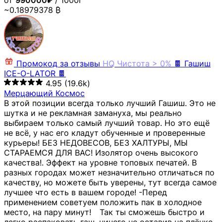
от
990000₽
/ 1000г
~0.18979378 ₿
Промокод за отзывы
HQ
Чистота > 0%
🍫 Гашиш
ICE-O-LATOR 🍫
4.95
(19.6k)
Мерцающий Космос
В этой позиции всегда только лучший Гашиш. Это не
шутка и не рекламная замануха, мы реально
выбираем только самый лучший товар. Но это ещё
не всё, у нас его кладут обученные и проверенные
курьеры! БЕЗ НЕДОВЕСОВ, БЕЗ ХАЛТУРЫ, МЫ
СТАРАЕМСЯ ДЛЯ ВАС! Изолятор очень высокого
качества!. Эффект на уровне топовых печатей. В
разных городах может незначительно отличаться по
качеству, но можете быть уверены, тут всегда самое
лучшее что есть в вашем городе! -Перед
применением советуем положить пак в холодное
место, на пару минут!⠀ Так ты сможешь быстро и