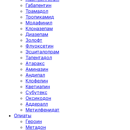
Габапентин
Трамадол
Тропикамид
Модафинил
Клоназепам
Диазепам
Золофт
Флуоксетин
Эсциталопрам
Тапентадол
Атаракс
Аминазин
Андипал
Клофелин
Кветиапин
Субутекс
Оксикодон
Аддералл
Метилфенидат
Опиаты
Героин
Метадон