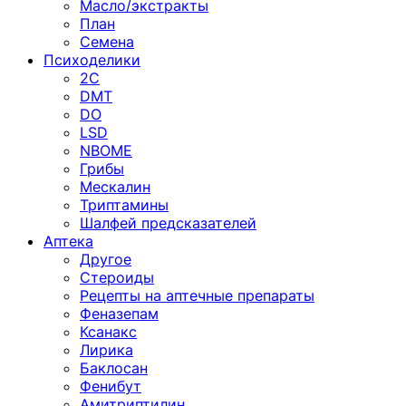
Масло/экстракты
План
Семена
Психоделики
2C
DMT
DO
LSD
NBOME
Грибы
Мескалин
Триптамины
Шалфей предсказателей
Аптека
Другое
Стероиды
Рецепты на аптечные препараты
Феназепам
Ксанакс
Лирика
Баклосан
Фенибут
Амитриптилин