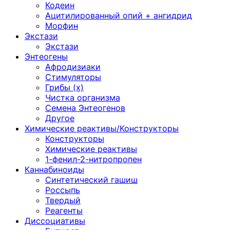
Кодеин
Ацитилированный опий + ангидрид
Морфин
Экстази
Экстази
Энтеогены
Афродизиаки
Стимуляторы
Грибы (х)
Чистка организма
Семена Энтеогенов
Другое
Химические реактивы/Конструкторы
Конструкторы
Химические реактивы
1-фенил-2-нитропропен
Каннабиноиды
Синтетический гашиш
Россыпь
Твердый
Реагенты
Диссоциативы