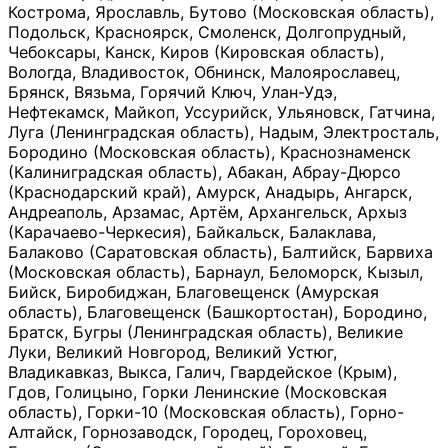
Кострома, Ярославль, Бутово (Московская область),
Подольск, Красноярск, Смоленск, Долгопрудный,
Чебоксары, Канск, Киров (Кировская область),
Вологда, Владивосток, Обнинск, Малоярославец,
Брянск, Вязьма, Горячий Ключ, Улан-Удэ,
Нефтекамск, Майкоп, Уссурийск, Ульяновск, Гатчина,
Луга (Ленинградская область), Надым, Электросталь,
Бородино (Московская область), Краснознаменск
(Калиниградская область), Абакан, Абрау-Дюрсо
(Краснодарский край), Амурск, Анадырь, Ангарск,
Андреаполь, Арзамас, Артём, Архангельск, Архыз
(Карачаево-Черкесия), Байкальск, Балаклава,
Балаково (Саратовская область), Балтийск, Барвиха
(Московская область), Барнаул, Беломорск, Кызыл,
Бийск, Биробиджан, Благовещенск (Амурская
область), Благовещенск (Башкортостан), Бородино,
Братск, Бугры (Ленинградская область), Великие
Луки, Великий Новгород, Великий Устюг,
Владикавказ, Выкса, Галич, Гвардейское (Крым),
Гдов, Голицыно, Горки Ленинские (Московская
область), Горки-10 (Московская область), Горно-
Алтайск, Горнозаводск, Городец, Гороховец,