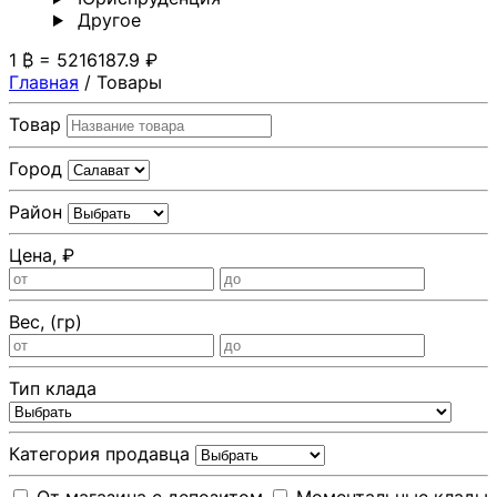
Другoе
1 ₿ = 5216187.9 ₽
Главная
/
Товары
Товар
Город
Район
Цена, ₽
Вес, (гр)
Тип клада
Категория продавца