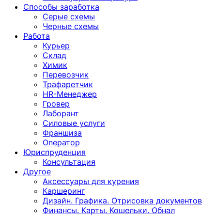
Способы заработка
Серые схемы
Черные схемы
Работа
Курьер
Склад
Химик
Перевозчик
Трафаретчик
HR-Менеджер
Гровер
Лаборант
Силовые услуги
Франшиза
Оператор
Юриспруденция
Консультация
Другoе
Аксессуары для курения
Каршеринг
Дизайн. Графика. Отрисовка документов
Финансы. Карты. Кошельки. Обнал