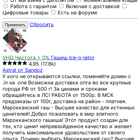
От магазина с депозитом
Моментальные клады
Работа с гарантом
Включая с доставкой
Цифровые товары
Есть на форуме
Сбросить
Применить
VHQ
Чистота > 0%
Гашиш Ice-o-lator
4.95
(17.8k)
Astral от Sandoz
У кого не открываются ссылки, поменяйте домен с
.in на .one Возможна доставка опта во все крупные
города РФ от 500 г! За ценами и сроками
обращайтесь в ЛС! РАБОТА от 1500р. В МСК
предзаказы от 100г, доставка на район - платная.
Марокканский гаш - Высшее качество для истинных
ценителей! Добро пожаловать в мир элитного
Марокканского гашиша! Этот продукт создан для
тех, кто ценит непревзойденное качество и желает
получить максимальное удовольствие от своего
опыта. Почему выбрать Марокканский гаш? Высшее