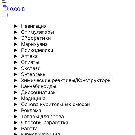
0.00 ₿
Навигация
Стимуляторы
Эйфоретики
Марихуана
Психоделики
Аптека
Опиаты
Экстази
Энтеогены
Химические реактивы/Конструкторы
Каннабиноиды
Диссоциативы
Медицина
Основа курительных смесей
Реклама
Товары для грова
Способы заработка
Работа
Юриспруденция