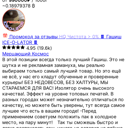
от
990000₽
/ 1000г
~0.18979378 ₿
Промокод за отзывы
HQ
Чистота > 0%
🍫 Гашиш
ICE-O-LATOR 🍫
4.95
(19.6k)
Мерцающий Космос
В этой позиции всегда только лучший Гашиш. Это не
шутка и не рекламная замануха, мы реально
выбираем только самый лучший товар. Но это ещё
не всё, у нас его кладут обученные и проверенные
курьеры! БЕЗ НЕДОВЕСОВ, БЕЗ ХАЛТУРЫ, МЫ
СТАРАЕМСЯ ДЛЯ ВАС! Изолятор очень высокого
качества!. Эффект на уровне топовых печатей. В
разных городах может незначительно отличаться по
качеству, но можете быть уверены, тут всегда самое
лучшее что есть в вашем городе! -Перед
применением советуем положить пак в холодное
место, на пару минут!⠀ Так ты сможешь быстро и