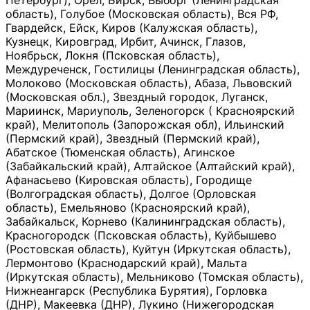
Петербург), Орёл, Бирск, Выборг (Ленинградская
область), Голубое (Московская область), Вся РФ,
Гвардейск, Ейск, Киров (Калужская область),
Кузнецк, Кировград, Ирбит, Ачинск, Глазов,
Ноябрьск, Локня (Псковская область),
Междуреченск, Гостилицы (Ленинградская область),
Молоково (Московская область), Абаза, Львовский
(Московская обл.), Звездный городок, Луганск,
Мариинск, Мариуполь, Зеленогорск ( Красноярский
край), Мелитополь (Запорожская обл), Ильинский
(Пермский край), Звездный (Пермский край),
Абатское (Тюменская область), Агинское
(Забайкальский край), Алтайское (Алтайский край),
Афанасьево (Кировская область), Городище
(Волгоградская область), Долгое (Орловская
область), Емельяново (Красноярский край),
Забайкальск, Корнево (Калининградская область),
Красногородск (Псковская область), Куйбышево
(Ростовская область), Куйтун (Иркутская область),
Лермонтово (Краснодарский край), Мальта
(Иркутская область), Мельниково (Томская область),
Нижнеангарск (Республика Бурятия), Горловка
(ДНР), Макеевка (ДНР), Лукино (Нижегородская