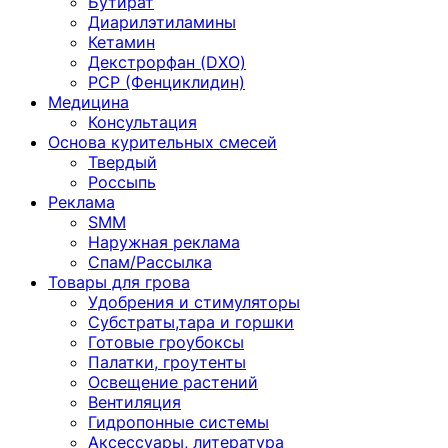
Бутират
Диарилэтиламины
Кетамин
Декстрорфан (DXO)
PCP (Фенциклидин)
Медицина
Консультация
Основа курительных смесей
Твердый
Россыпь
Реклама
SMM
Наружная реклама
Спам/Рассылка
Товары для грова
Удобрения и стимуляторы
Субстраты,тара и горшки
Готовые гроубоксы
Палатки, гроутенты
Освещение растений
Вентиляция
Гидропонные системы
Аксессуары, литература