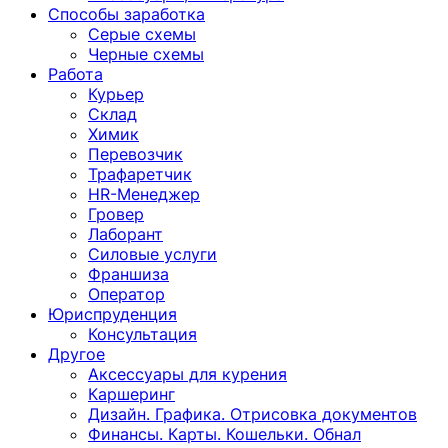
Способы заработка
Серые схемы
Черные схемы
Работа
Курьер
Склад
Химик
Перевозчик
Трафаретчик
HR-Менеджер
Гровер
Лаборант
Силовые услуги
Франшиза
Оператор
Юриспруденция
Консультация
Другoе
Аксессуары для курения
Каршеринг
Дизайн. Графика. Отрисовка документов
Финансы. Карты. Кошельки. Обнал