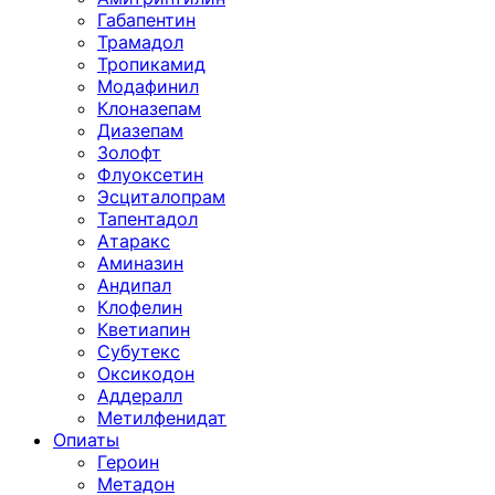
Габапентин
Трамадол
Тропикамид
Модафинил
Клоназепам
Диазепам
Золофт
Флуоксетин
Эсциталопрам
Тапентадол
Атаракс
Аминазин
Андипал
Клофелин
Кветиапин
Субутекс
Оксикодон
Аддералл
Метилфенидат
Опиаты
Героин
Метадон