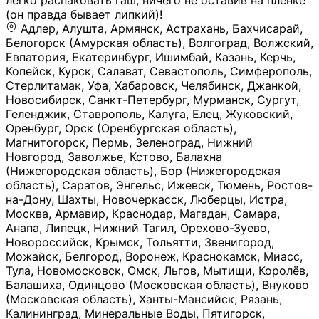
легко распаковать гаш, ничего не оставив на плёнке
(он правда бывает липкий)!
Адлер, Алушта, Армянск, Астрахань, Бахчисарай,
Белогорск (Амурская область), Волгоград, Волжский,
Евпатория, Екатеринбург, Ишимбай, Казань, Керчь,
Копейск, Курск, Салават, Севастополь, Симферополь,
Стерлитамак, Уфа, Хабаровск, Челябинск, Джанкой,
Новосибирск, Санкт-Петербург, Мурманск, Сургут,
Геленджик, Ставрополь, Калуга, Елец, Жуковский,
Оренбург, Орск (Оренбургская область),
Магнитогорск, Пермь, Зеленоград, Нижний
Новгород, Заволжье, Кстово, Балахна
(Нижегородская область), Бор (Нижегородская
область), Саратов, Энгельс, Ижевск, Тюмень, Ростов-
на-Дону, Шахты, Новочеркасск, Люберцы, Истра,
Москва, Армавир, Краснодар, Магадан, Самара,
Анапа, Липецк, Нижний Тагил, Орехово-Зуево,
Новороссийск, Крымск, Тольятти, Звенигород,
Можайск, Белгород, Воронеж, Краснокамск, Миасс,
Тула, Новомосковск, Омск, Льгов, Мытищи, Королёв,
Балашиха, Одинцово (Московская область), Внуково
(Московская область), Ханты-Мансийск, Рязань,
Калининград, Минеральные Воды, Пятигорск,