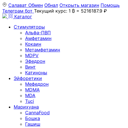
Салават
Обмен
Обнал
Открыть магазин
Помощь
Телеграм бот
Текущий курс: 1 ₿ = 5216187.9 ₽
Каталог
Стимуляторы
Альфа-ПВП
Амфетамин
Кокаин
Метамфетамин
MDPV
Эфедрон
Винт
Катиноны
Эйфоретики
Мефедрон
MDMA
MDA
Tuci
Марихуана
CannaFood
Бошка
Гашиш