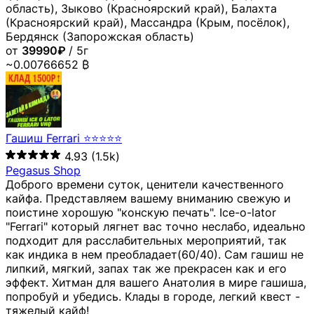
область), Зыково (Красноярский край), Балахта
(Красноярский край), Массандра (Крым, посёлок),
Бердянск (Запорожская область)
от
39990₽
/ 5г
~0.00766652 ₿
Гашиш Ferrari ⭐⭐⭐⭐⭐
4.93
(1.5k)
Pegasus Shop
Доброго времени суток, ценители качественного
кайфа. Представляем вашему вниманию свежую и
поистине хорошую "конскую печать". Ice-o-lator
"Ferrari" который лягнет вас точно неслабо, идеально
подходит для расслабительных мероприятий, так
как индика в нем преобладает(60/40). Сам гашиш не
липкий, мягкий, запах так же прекрасен как и его
эффект. Хитман для вашего Анатолия в мире гашиша,
попробуй и убедись. Клады в городе, легкий квест -
тяжелый кайф!