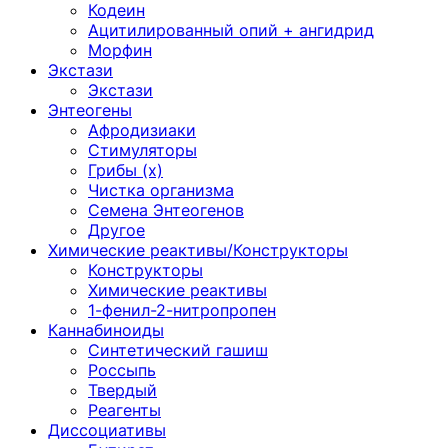
Кодеин
Ацитилированный опий + ангидрид
Морфин
Экстази
Экстази
Энтеогены
Афродизиаки
Стимуляторы
Грибы (х)
Чистка организма
Семена Энтеогенов
Другое
Химические реактивы/Конструкторы
Конструкторы
Химические реактивы
1-фенил-2-нитропропен
Каннабиноиды
Синтетический гашиш
Россыпь
Твердый
Реагенты
Диссоциативы