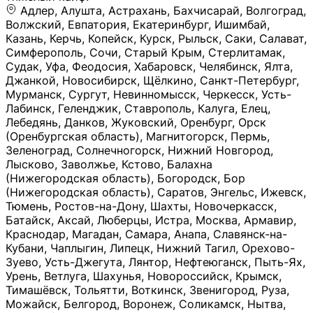
Адлер, Алушта, Астрахань, Бахчисарай, Волгоград, Волжский, Евпатория, Екатеринбург, Ишимбай, Казань, Керчь, Копейск, Курск, Рыльск, Саки, Салават, Симферополь, Сочи, Старый Крым, Стерлитамак, Судак, Уфа, Феодосия, Хабаровск, Челябинск, Ялта, Джанкой, Новосибирск, Щёлкино, Санкт-Петербург, Мурманск, Сургут, Невинномысск, Черкесск, Усть-Лабинск, Геленджик, Ставрополь, Калуга, Елец, Лебедянь, Данков, Жуковский, Оренбург, Орск (Оренбургская область), Магнитогорск, Пермь, Зеленоград, Солнечногорск, Нижний Новгород, Лысково, Заволжье, Кстово, Балахна (Нижегородская область), Богородск, Бор (Нижегородская область), Саратов, Энгельс, Ижевск, Тюмень, Ростов-на-Дону, Шахты, Новочеркасск, Батайск, Аксай, Люберцы, Истра, Москва, Армавир, Краснодар, Магадан, Самара, Анапа, Славянск-на-Кубани, Чаплыгин, Липецк, Нижний Тагил, Орехово-Зуево, Усть-Джегута, Лянтор, Нефтеюганск, Пыть-Ях, Урень, Ветлуга, Шахунья, Новороссийск, Крымск, Тимашёвск, Тольятти, Воткинск, Звенигород, Руза, Можайск, Белгород, Воронеж, Соликамск, Нытва, Лысьва (Пермский край), Чусовой, Кунгур, Краснокамск, Миасс, Губаха, Тула, Новомосковск, Донской, Омск, Льгов, Мытищи, Королёв, Ивантеевка, Балашиха, Семилуки, Кудымкар, Старый Оскол, Оса (Пермский край), Одинцово (Московская область), Ханты-Мансийск, Лабинск, Темрюк, Курганинск, Белореченск (Краснодарский край), Алупкa, Губкин, Рязань, Калининград, Усть-Илимск, Фрязино, Минеральные Воды, Пятигорск, Кострома, Ярославль, Коркино, Верхняя Пышма, Подольск, Красноярск, Смоленск, Долгопрудный, Чебоксары, Калачинск, Канск, Киров (Кировская область), Вологда, Рославль, Владивосток, Обнинск, Балабаново (Калужская область), Малоярославец, Брянск, Видное, Ярцево, Вязьма, Гагарин, Приволжск, Фурманов, Чайковский, Кинешма, Горячий Ключ, Улан-Удэ, Туймазы, Дюртюли, Альметьевск, Нефтекамск, Хадыженск, Апшеронск, Майкоп, Уссурийск, Ульяновск, Гатчина, Луга (Ленинградская область), Надым, Ногинск, Электросталь, Железнодорожный (Московская область), Бутурлиновка, Кириллов, Краснознаменск (Калиниградская область), Мышкин, Томмот, Холм, Абакан, Абдулино, Агидель, Агрыз, Адыгейск, Азнакаево, Алатырь, Алдан, Алейск, Александров, Александровск, Алексеевка (Белгородская обл.), Алексин, Амурск, Анадырь, Ангарск, Андреаполь, Анжеро-Судженск, Анива, Апатиты, Арамиль, Ардон, Арзамас, Аркадак, Арсеньев, Артём, Артёмовский, Архангельск, Асбест, Асино, Аткарск, Ахтубинск, Аша, Бабаево (Вологодская область), Бавлы (Республика Татарстан), Байкальск, Бакал, Баксан, Балаклава, Балаково (Саратовская область), Балашов (Саратовская область), Балтийск, Барабинск, Барнаул, Барыш (Ульяновская область), Бежецк, Белая Калитва (Ростовская область), Белебей, Белогорск (Крым), Белозерск, Белокуриха, Беломорск, Белоозёрский (Московская область), Белорецк (Республика Башкортостан), Кызыл, Белоярский (Ханты-Мансийский АО), Бердск, Березники (Пермский край), Берёзовский (Кемеровская область), Берёзовский (Свердловская область), Беслан, Бийск, Бикин, Билибино, Биробиджан, Благовещенск (Амурская область), Благовещенск (Башкортостан), Бобров, Богородицк, Боготол, Богучар, Бокситогорск (Ленинградская область), Бологое (Тверская область), Болхов, Большой Камень (Приморский край), Борисоглебск (Воронежская область), Боровичи (Новгородская область), Боровск, Бородино, Братск, Бронницы (Московская область), Бугульма (Республика Татарстан), Бугуруслан (Оренбургская область), Буинск, Буй, Буйнакск, Валдай, Валуйки, Велиж, Великие Луки, Великий Новгород, Великий Устюг, Вельск, Венёв, Верещагино, Верхнеуральск, Верхний Уфалей, Верхняя Салда, Верхняя Тура, Весьегонск, Вилючинск, Вихоревка, Вичуга, Владикавказ, Волгодонск, Волгореченск, Володарск, Волосово, Волчанск, Вольск, Воркута, Ворсма, Всеволожск (Ленинградская область), Вуктыл, Выкса, Высоковск, Высоцк, Вытегра, Вышний Волочёк, Вяземский, Вязники, Вятские Поляны, Нея, Шилка, Гаврилов Посад, Гаврилов-Ям, Гай, Галич, Гдов, Голицыно, Горно-Алтайск, Горнозаводск, Горняк, Городец, Гороховец, Гремячинск, Грозный, Грязи, Грязовец, Губкинский, Гуково, Гулькевичи, Гурьевск (Калининградская область), Гурьевск (Кемеровская область), Гусев, Гусь-Хрустальный, Давлеканово, Далматово, Дальнегорск, Дегтярск, Дедовск, Демидов, Дербент, Десногорск, Дзержинск, Дзержинский (Московская область), Дивногорск, Димитровград, Дмитровск, Дно, Добрянка, Долинск, Домодедово, Донецк (ДНР), Дорогобуж, Дрезна, Дубна, Дудинка, Духовщина, Дятьково, Егорьевск, Елабуга, Елизово, Ельня (Будет изменено название), Емва, Енисейск, Ермолино, Ершов, Ессентуки, Ефремов, Железноводск, Железногорск (Красноярский край), Железногорск (Курская область), Железногорск-Илимский, Жигулёвск, Жиздра, Жирновск, Жуков, Жуковка, Заводоуковск, Заволжск, Задонск, Заинск, Заозёрный, Заозёрск, Западная Двина, Заполярный, Зарайск, Заречный (Пензенская область), Заречный (Свердловская область), Заринск, Звенигово, Зверево, Зеленогорск ( Ленинградская обл. ), Зеленоградск, Зеленодольск, Зеленокумск, Зерноград, Зима, Змеиногорск, Зубцов, Ивангород, Иваново, Ивдель, Избербаш, Изобильный, Иланский, Инза, Инкерман, Инта, Ипатово, Искитим, Йошкар-Ола, Кадников, Калач, Калач-на-Дону, Калининск, Калтан, Калязин, Камбарка, Каменка (Пензенская область), Каменногорск (Ленинградская область), Каменск-Уральский, Каменск-Шахтинский, Камень-на-Оби, Камешково, Камышин, Канаш, Кандалакша, Карабаново, Карабаш, Карачаевск, Каргат, Каргополь, Карпинск, Карталы, Касимов, Касли, Каспийск, Катав-Ивановск, Катайск, Качканар, Кашин, Кашира, Кемерово, Кемь, Кизел, Кизилюрт, Кизляр, Кимовск, Кимры, Кингисепп, Кинель, Киреевск, Киренск, Киржач, Кириши, Кирово-Чепецк, Кировск (Ленинградская область), Кировск (Мурманская область), Кирсанов, Киселёвск, Кисловодск, Климовск, Клинцы, Княгинино, Ковдор, Ковров, Когалым, Козельск, Козьмодемьянск, Кола, Кологрив, Колпашево, Колпино, Кольчугино, Комсомольск, Комсомольск-на-Амуре, Конаково, Кондопога, Кондрово, Константиновск, Кораблино, Кореновск, Корсаков, Коряжма, Костерёво, Костомукша, Котельники, Котельниково, Котельнич, Котлас, Котовск, Кохма, Красноармейск (Московская область), Краснозаводск, Краснознаменск (Московская область), Краснокаменск, Краснослободск (Волгоградская область), Краснотурьинск, Красноуральск, Красный Сулин, Кремёнки, Кропоткин, Кубинка, Кувшиново (Тверская область), Кудрово, Кулебаки, Кумертау, Курлово, Куровское, Куртамыш, Курчатов, Куса, Кушва, Кыштым, Лабытнанги, Лагань, Лаишево (Республика Татарстан), Лакинск, Лангепас, Лахденпохья, Ленинск-Кузнецкий, Ленск (Республика Саха), Лермонтов (Ставропольский край), Лесозаводск (Приморский край), Лесосибирск, Ливны (Орловская область), Ликино-Дулёво, Липки (Тульская область), Лиски (Воронежская область), Лихославль, Лодейное Поле, Ломоносов (Санкт-Петербург), Лосино-Петровский, Лукоянов, Луховицы, Лыткарино, Любань (Ленинградская область), Любим, Людиново, Магас, Майский, Макаров, Малая Вишера, Малгобек, Мамадыш, Мамоново, Мантурово, Маркс, Махачкала, Мглин, Мегион, Медвежьегорск, Медногорск, Медынь, Меленки, Мелеуз, Менделеевск, Мещовск, Микунь, Миллерово, Минусинск, Миньяр, Мирный (Архангельская область), Мирный (Якутия), Михайловка (Город), Михайловск (Свердловская область), Михайловск (Ставропольский край), Могоча, Можга, Моздок, Мончегорск, Морозовск, Моршанск, Мосальск, Муравленко, Мурино, Муром, Мценск, Мыски, Набережные Челны, Навашино (Нижегородская область), Назарово (Красноярский край), Назрань, Нальчик, Наро-Фоминск, Нарткала, Нарьян-Мар, Находка, Невель (Псковская область), Невельск, Невьянск, Нелидово (Тверская область), Неман, Нерехта (Костромская область), Нерюнгри, Нестеров, Нефтегорск (Самарская область), Нефтекумск, Нижневартовск, Нижнекамск (Республика Татарстан), Нижнеудинск, Нижние Серги, Нижний Ломов, Нижняя Тура, Николаевск-на-Амуре, Никольск (Вологодская область), Никольск (Пензенская область), Новая Ладога, Новая Ляля, Новоалександровск, Новоалтайск, Нововоронеж, Новодвинск, Новозыбков, Новокубанск, Новокуйбышевск, Новомичуринск, Новопавловск, Новоржев, Новосокольники, Новотроицк, Новоульяновск, Новоуральск, Новохопёрск, Новочебоксарск, Новошахтинск, Новый Оскол, Новый Уренгой, Норильск, Нурлат, Нягань, Нязепетровск, Няндома, Облучье, Обоянь, Озёрск (Калининградская область), Озёрск (Челябинская область), Озёры, Октябрьск (Самарская область), Октябрьский (Башкортостан), Окуловка (Новгородская область), Оленегорск, Олонец, Онега, Опочка, Осинники, Осташков, Остров, Острогожск, Отрадный, Оха, Павлово, Павловск (Воронежская область), Павловск (Санкт-Петербург), Павловский Посад, Партизанск, Певек, Пенза, Первоуральск, Перевоз, Пересвет, Переславль-Залесский, Пестово (Новгородская область), Петрозаводск, Петропавловск-Камчатский, Печоры, Пикалёво, Пионерский, Питкяранта, Плавск, Плёс, Подпорожье, Покачи, Покров, Покровск, Полесск, Полысаево, Полярные Зори, Полярный, Поронайск, Порхов, Похвистнево, Почеп, Починок, Пошехонье, Правдинск, Приморск (Калининградская область), Приморско-Ахтарск, Приозерск, Прокопьевск, Протвино, Прохладный, Пугачёв, Пудож, Пустошка, Пушкино, Пущино, Пыталово, Радужный (Владимирская область), Радужный (Ханты-Мансийский АО), Райчихинск, Раменское, Рассказово, Ревда, Реж, Реутов, Родники, Россошь, Ростов (Ярославская обл.), Рошаль, Ртищево, Рубцовск, Рузаевка, Рыбинск, Рыбное, Ряжск, Салехард, Сальск, Саранск, Сарапул, Саров, Сасово, Сатка, Сафоново, Саяногорск, Саянск, Светлогорск, Светлоград, Светлый, Светогорск (Ленинградская область), Свободный, Себеж, Северобайкальск, Северодвинск, Североуральск, Сегежа, Семикаракорск, Сенгилей, Серафимович, Сергач, Сергиев Посад, Сердобск, Сертолово (Ленинградская область), Сестрорецк (Ленинградская область), Сибай, Скопин, Славгород, Сланцы, Слободской, Слюдянка, Собинка, Советск (Кировская область), Советск (Калининградская область), Советск (Тульская область), Советская Гавань, Советский (Ханты-Мансийский АО), Сокол (Вологодская область), Солигалич, Соль-Илецк, Сольцы, Сортавала, Сосенский, Сосновоборск, Сосновый Бор (Ленинградская область), Сосногорск, Спас-Клепики, Спасск-Рязанский, С