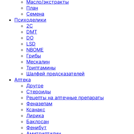
Масло/экстракты
План
Семена
Психоделики
2C
DMT
DO
LSD
NBOME
Грибы
Мескалин
Триптамины
Шалфей предсказателей
Аптека
Другое
Стероиды
Рецепты на аптечные препараты
Феназепам
Ксанакс
Лирика
Баклосан
Фенибут
Амитриптилин