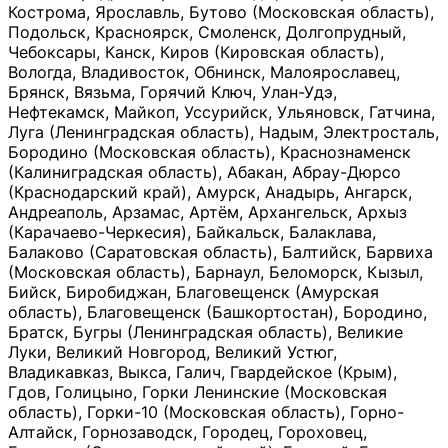
Кострома, Ярославль, Бутово (Московская область),
Подольск, Красноярск, Смоленск, Долгопрудный,
Чебоксары, Канск, Киров (Кировская область),
Вологда, Владивосток, Обнинск, Малоярославец,
Брянск, Вязьма, Горячий Ключ, Улан-Удэ,
Нефтекамск, Майкоп, Уссурийск, Ульяновск, Гатчина,
Луга (Ленинградская область), Надым, Электросталь,
Бородино (Московская область), Краснознаменск
(Калиниградская область), Абакан, Абрау-Дюрсо
(Краснодарский край), Амурск, Анадырь, Ангарск,
Андреаполь, Арзамас, Артём, Архангельск, Архыз
(Карачаево-Черкесия), Байкальск, Балаклава,
Балаково (Саратовская область), Балтийск, Барвиха
(Московская область), Барнаул, Беломорск, Кызыл,
Бийск, Биробиджан, Благовещенск (Амурская
область), Благовещенск (Башкортостан), Бородино,
Братск, Бугры (Ленинградская область), Великие
Луки, Великий Новгород, Великий Устюг,
Владикавказ, Выкса, Галич, Гвардейское (Крым),
Гдов, Голицыно, Горки Ленинские (Московская
область), Горки-10 (Московская область), Горно-
Алтайск, Горнозаводск, Городец, Гороховец,