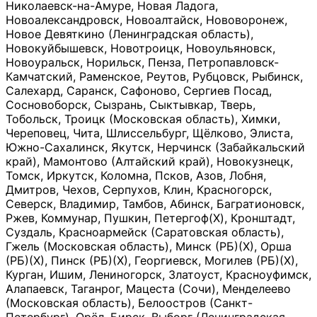
Николаевск-на-Амуре, Новая Ладога,
Новоалександровск, Новоалтайск, Нововоронеж,
Новое Девяткино (Ленинградская область),
Новокуйбышевск, Новотроицк, Новоульяновск,
Новоуральск, Норильск, Пенза, Петропавловск-
Камчатский, Раменское, Реутов, Рубцовск, Рыбинск,
Салехард, Саранск, Сафоново, Сергиев Посад,
Сосновоборск, Сызрань, Сыктывкар, Тверь,
Тобольск, Троицк (Московская область), Химки,
Череповец, Чита, Шлиссельбург, Щёлково, Элиста,
Южно-Сахалинск, Якутск, Нерчинск (Забайкальский
край), Мамонтово (Алтайский край), Новокузнецк,
Томск, Иркутск, Коломна, Псков, Азов, Лобня,
Дмитров, Чехов, Серпухов, Клин, Красногорск,
Северск, Владимир, Тамбов, Абинск, Багратионовск,
Ржев, Коммунар, Пушкин, Петергоф(Х), Кронштадт,
Суздаль, Красноармейск (Саратовская область),
Гжель (Московская область), Минск (РБ)(Х), Орша
(РБ)(Х), Пинск (РБ)(Х), Георгиевск, Могилев (РБ)(Х),
Курган, Ишим, Лениногорск, Златоуст, Красноуфимск,
Алапаевск, Таганрог, Мацеста (Сочи), Менделеево
(Московская область), Белоостров (Санкт-