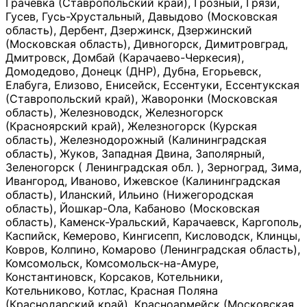
Грачевка (Ставропольский край), Грозный, Грязи,
Гусев, Гусь-Хрустальный, Давыдово (Московская
область), Дербент, Дзержинск, Дзержинский
(Московская область), Дивногорск, Димитровград,
Дмитровск, Домбай (Карачаево-Черкесия),
Домодедово, Донецк (ДНР), Дубна, Егорьевск,
Елабуга, Елизово, Енисейск, Ессентуки, Ессентукская
(Ставропольский край), Жаворонки (Московская
область), Железноводск, Железногорск
(Красноярский край), Железногорск (Курская
область), Железнодорожный (Калининградская
область), Жуков, Западная Двина, Заполярный,
Зеленогорск ( Ленинградская обл. ), Зерноград, Зима,
Ивангород, Иваново, Ижевское (Калининградская
область), Иланский, Ильино (Нижегородская
область), Йошкар-Ола, Кабаново (Московская
область), Каменск-Уральский, Карачаевск, Каргополь,
Каспийск, Кемерово, Кингисепп, Кисловодск, Клинцы,
Ковров, Колпино, Комарово (Ленинградская область),
Комсомольск, Комсомольск-на-Амуре,
Константиновск, Корсаков, Котельники,
Котельниково, Котлас, Красная Поляна
(Краснодарский край), Красноармейск (Московская