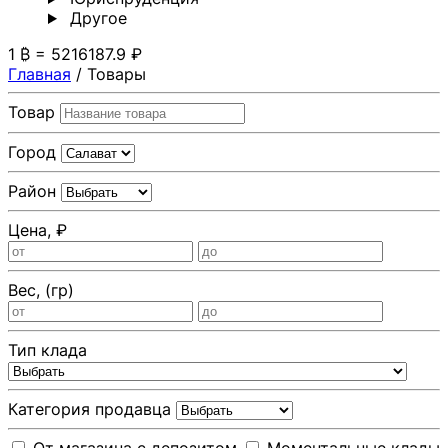
Другoе
1 ₿ = 5216187.9 ₽
Главная
/
Товары
Товар
Город
Район
Цена, ₽
Вес, (гр)
Тип клада
Категория продавца