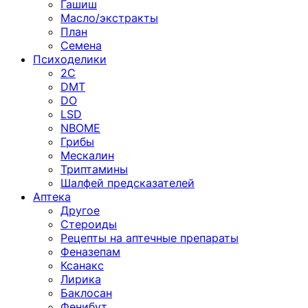
Гашиш
Масло/экстракты
План
Семена
Психоделики
2C
DMT
DO
LSD
NBOME
Грибы
Мескалин
Триптамины
Шалфей предсказателей
Аптека
Другое
Стероиды
Рецепты на аптечные препараты
Феназепам
Ксанакс
Лирика
Баклосан
Фенибут