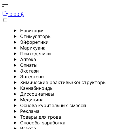
0.00 ₿
Навигация
Стимуляторы
Эйфоретики
Марихуана
Психоделики
Аптека
Опиаты
Экстази
Энтеогены
Химические реактивы/Конструкторы
Каннабиноиды
Диссоциативы
Медицина
Основа курительных смесей
Реклама
Товары для грова
Способы заработка
Работа