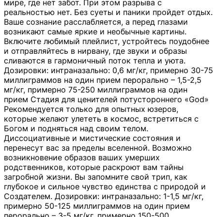
мире, где нет забот. При этом разрыва с
реальностью нет. Без суеты и паники пройдет отдых.
Ваше сознание расслабляется, а перед глазами
возникают самые яркие и необычные картины.
Включите любимый плейлист, устройтесь поудобнее
и отправляйтесь в нирвану, где звуки и образы
сливаются в гармоничный поток тепла и уюта.
Дозировки: интраназально: 0,6 мг/кг, примерно 30-75
миллиграммов на один прием перорально – 1,5-2,5
мг/кг, примерно 75-250 миллиграммов на один
прием Стадия для ценителей потустороннего «God»
Рекомендуется только для опытных юзеров,
которые желают улететь в космос, встретиться с
Богом и подняться над своим телом.
Диссоциативные и мистические состояния и
перенесут вас за пределы вселенной. Возможно
возникновение образов ваших умерших
родственников, которые раскроют вам тайны
загробной жизни. Вы запомните свой трип, как
глубокое и сильное чувство единства с природой и
Создателем. Дозировки: интраназально: 1-1,5 мг/кг,
примерно 50-125 миллиграммов на один прием
перорально – 3-5 мг/кг, примерно 150-500