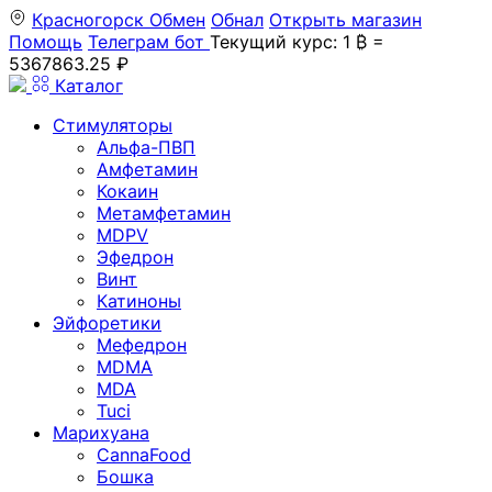
Красногорск
Обмен
Обнал
Открыть магазин
Помощь
Телеграм бот
Текущий курс: 1 ₿ =
5367863.25 ₽
Каталог
Стимуляторы
Альфа-ПВП
Амфетамин
Кокаин
Метамфетамин
MDPV
Эфедрон
Винт
Катиноны
Эйфоретики
Мефедрон
MDMA
MDA
Tuci
Марихуана
CannaFood
Бошка