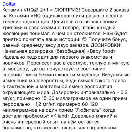
Dollar
Кетамин VHQ🎁 2+1 = СЮРПРИЗ! Совершите 2 заказа
на Кетамин VHQ (одинакового или разного веса) в
течение одного дня. Делитесь в отзывах своими
трипами и рассказами о товаре, чтобы каждый
желающий понимал, с чем он столкнется. Нам будет
приятно почитать ваши истории! 😊 Получите бонус,
равный среднему весу двух заказов. ДОЗИРОВКИ:
Начальная дозировка (безобидная) «Baby food»
Идеально подходит для первого знакомства и
новичков. Перенесет вас в светлую, теплую и мягкую
атмосферу, где вы почувствуете состояние
спокойствия и безмятежности младенца. Визуальные
изменения маловероятны, ведь смысл такого трипа
в тактильной и ментальной смене восприятия
окружающего мира. Дозировки: интраназально – 0,3
мг/кг, примерно 15-30 миллиграммов на один прием
перорально – 1,2 мг/кг, примерно 60-120
миллиграммов на один прием "Любитель" когда
достали проблемы* «K-land» Довольно мягкий и
очень интересный опыт, на нём остаётся
большиство, кто желает оказаться в красочном