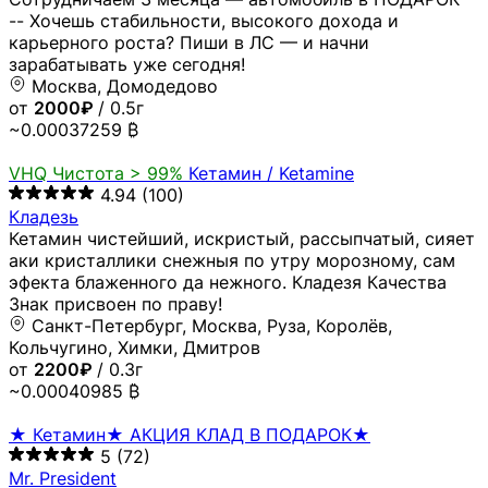
-- Хочешь стабильности, высокого дохода и
карьерного роста? Пиши в ЛС — и начни
зарабатывать уже сегодня!
Москва, Домодедово
от
2000₽
/ 0.5г
~0.00037259 ₿
VHQ
Чистота > 99%
Кетамин / Ketamine
4.94
(100)
Кладезь
Кетамин чистейший, искристый, рассыпчатый, сияет
аки кристаллики снежныя по утру морозному, сам
эфекта блаженного да нежного. Кладезя Качества
Знак присвоен по праву!
Санкт-Петербург, Москва, Руза, Королёв,
Кольчугино, Химки, Дмитров
от
2200₽
/ 0.3г
~0.00040985 ₿
★ Кетамин★ АКЦИЯ КЛАД В ПОДАРОК★
5
(72)
Mr. President