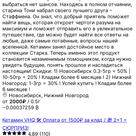
выбраться нет шансов. Находясь в полном отчаянии,
старина Тони набрал своего лучшего друга –
Стаффмена. Он знал, что добрый приятель поможет
найти вещь, которая откроет чертоги разума на
максимум и поможет отправить его в увлекательное
путешествие, где можно будет найти все ответы на
любые, даже самые потаённые, вопросы нашей
вселенной. Кетамин занял достойное место в
коллекции Старка. Теперь именно этот продукт
становится незаменимым помощником, когда нужно
увидеть будущее, понять прошлое и насладиться
настоящим! Скидки: 1) Новосибирск 0.3-5гр = 50% |
10-50гр = 20% ! Кладам более 6 месяцев ! 2) Нижний
Новгород: 1-3гр = 30% ! Успей купить ! Кладам более
6 месяцев !
Новосибирск, Нижний Новгород
от
2000₽
/ 0.5г
~0.00037259 ₿
Кетамин VHQ 🛠 Оплата от 1500₽ за клад / 🎁 2+1 =
СЮРПРИЗ!
4.89
(110)