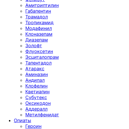
Амитриптилин
Габапентин
Трамадол
Тропикамид
Модафинил
Клоназепам
Диазепам
Золофт
Флуоксетин
Эсциталопрам
Тапентадол
Атаракс
Аминазин
Андипал
Клофелин
Кветиапин
Субутекс
Оксикодон
Аддералл
Метилфенидат
Опиаты
Героин