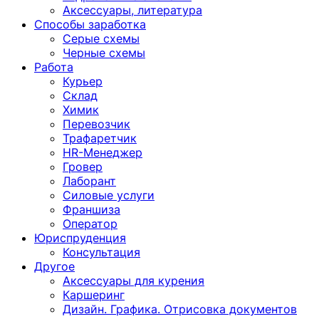
Аксессуары, литература
Способы заработка
Серые схемы
Черные схемы
Работа
Курьер
Склад
Химик
Перевозчик
Трафаретчик
HR-Менеджер
Гровер
Лаборант
Силовые услуги
Франшиза
Оператор
Юриспруденция
Консультация
Другoе
Аксессуары для курения
Каршеринг
Дизайн. Графика. Отрисовка документов