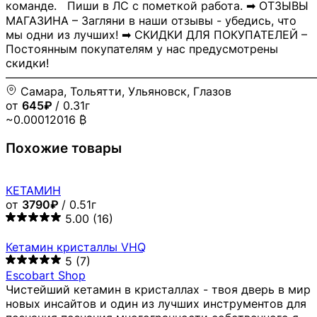
команде. Пиши в ЛС с пометкой работа. ➡ ОТЗЫВЫ
МАГАЗИНА – Загляни в наши отзывы - убедись, что
мы одни из лучших! ➡ СКИДКИ ДЛЯ ПОКУПАТЕЛЕЙ –
Постоянным покупателям у нас предусмотрены
скидки!
―――――――――――――――――――――――――――
Самара, Тольятти, Ульяновск, Глазов
от
645₽
/ 0.31г
~0.00012016 ₿
Похожие товары
КЕТАМИН
от
3790₽
/ 0.51г
5.00
(16)
Кетамин кристаллы VHQ
5
(7)
Escobart Shop
Чистейший кетамин в кристаллах - твоя дверь в мир
новых инсайтов и один из лучших инструментов для