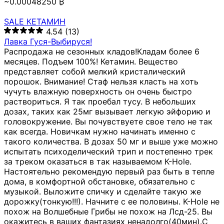
~0.00048250 ₿
SALE КЕТАМИН
4.54
(13)
Лавка Гуся-Выбируся!
Распродажа не сезонных кладов!Кладам более 6
месяцев. Подъем 100%! Кетамин. Вещество
представляет собой мелкий кристалический
порошок. Внимание! Стаф нельзя класть на хоть
чучуть влажную поверхность он очень быстро
раствориться. Я так проебал тусу. В небольших
дозах, таких как 25мг вызывает легкую эйфорию и
головокружение. Вы почувствуете свое тело не так
как всегда. Новичкам нужно начинать именно с
такого количества. В дозах 50 мг и выше уже можно
испытать психоделический трип и постепенно трек
за треком оказаться в так называемом К-Hole.
Настоятельно рекомендую первый раз быть в тепле
дома, в комфортной обстановке, обязательно с
музыкой. Выложите спичку и сделайте такую же
дорожку(тонкую!!!). Начните с ее половины. K-Hole не
похож на Волшебные Грибы не похож на Лсд-25. Вы
окажитесь в ваших фантазиях ненадолго(40мин).С