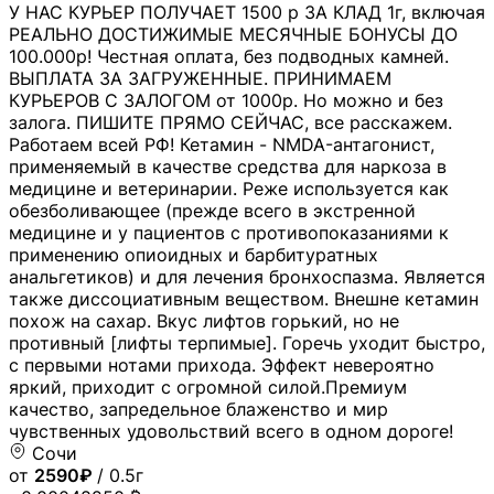
У НАС КУРЬЕР ПОЛУЧАЕТ 1500 р ЗА КЛАД 1г, включая
РЕАЛЬНО ДОСТИЖИМЫЕ МЕСЯЧНЫЕ БОНУСЫ ДО
100.000р! Честная оплата, без подводных камней.
ВЫПЛАТА ЗА ЗАГРУЖЕННЫЕ. ПРИНИМАЕМ
КУРЬЕРОВ С ЗАЛОГОМ от 1000р. Но можно и без
залога. ПИШИТЕ ПРЯМО СЕЙЧАС, все расскажем.
Работаем всей РФ! Кетамин - NMDA-антагонист,
применяемый в качестве средства для наркоза в
медицине и ветеринарии. Реже используется как
обезболивающее (прежде всего в экстренной
медицине и у пациентов с противопоказаниями к
применению опиоидных и барбитуратных
анальгетиков) и для лечения бронхоспазма. Является
также диссоциативным веществом. Внешне кетамин
похож на сахар. Вкус лифтов горький, но не
противный [лифты терпимые]. Горечь уходит быстро,
с первыми нотами прихода. Эффект невероятно
яркий, приходит с огромной силой.Премиум
качество, запредельное блаженство и мир
чувственных удовольствий всего в одном дороге!
Сочи
от
2590₽
/ 0.5г