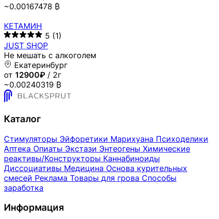
~0.00167478 ₿
КЕТАМИН
5
(1)
JUST SHOP
Не мешать с алкоголем
Екатеринбург
от
12900₽
/ 2г
~0.00240319 ₿
Каталог
Стимуляторы
Эйфоретики
Марихуана
Психоделики
Аптека
Опиаты
Экстази
Энтеогены
Химические
реактивы/Конструкторы
Каннабиноиды
Диссоциативы
Медицина
Основа курительных
смесей
Реклама
Товары для грова
Способы
заработка
Информация