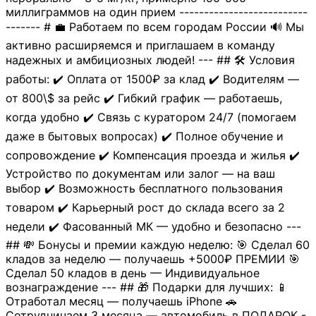
миллиграммов на один прием --------------------------
------- # 💼 Работаем по всем городам России 🔊 Мы
активно расширяемся и приглашаем в команду
надежных и амбициозных людей! --- ## 🛠 Условия
работы: ✔️ Оплата от 1500₽ за клад ✔️ Водителям —
от 800\$ за рейс ✔️ Гибкий график — работаешь,
когда удобно ✔️ Связь с куратором 24/7 (помогаем
даже в бытовых вопросах) ✔️ Полное обучение и
сопровождение ✔️ Компенсация проезда и жилья ✔️
Устройство по документам или залог — на ваш
выбор ✔️ Возможность бесплатного пользования
товаром ✔️ Карьерный рост до склада всего за 2
недели ✔️ Фасованный МК — удобно и безопасно ---
## 💸 Бонусы и премии каждую неделю: 🎯 Сделал 60
кладов за неделю — получаешь +5000₽ ПРЕМИИ 🎯
Сделал 50 кладов в день — Индивидуальное
вознаграждение --- ## 🎁 Подарки для лучших: 📱
Отработал месяц — получаешь iPhone 🚗
Сотрудничаем 3 месяца — автомобиль в ПОДАРОК -