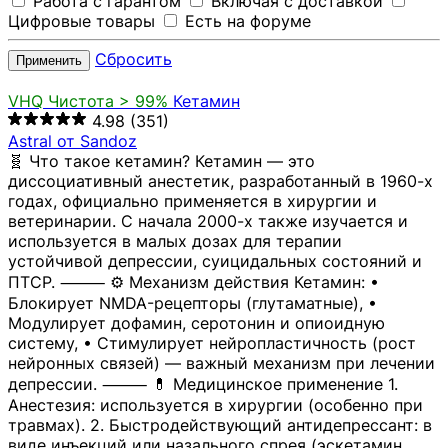
Работа с гарантом
Включая с доставкой
Цифровые товары
Есть на форуме
Сбросить
Применить
VHQ
Чистота > 99%
Кетамин
4.98
(351)
Astral от Sandoz
🧬 Что такое кетамин? Кетамин — это
диссоциативный анестетик, разработанный в 1960-х
годах, официально применяется в хирургии и
ветеринарии. С начала 2000-х также изучается и
используется в малых дозах для терапии
устойчивой депрессии, суицидальных состояний и
ПТСР. ⸻ ⚙️ Механизм действия Кетамин: •
Блокирует NMDA-рецепторы (глутаматные), •
Модулирует дофамин, серотонин и опиоидную
систему, • Стимулирует нейропластичность (рост
нейронных связей) — важный механизм при лечении
депрессии. ⸻ 💊 Медицинское применение 1.
Анестезия: используется в хирургии (особенно при
травмах). 2. Быстродействующий антидепрессант: в
виде инъекций или назального спрея (эскетамин,