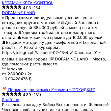
КЕТАМИН KETA-CONTROL
4.93
(154)
DOPAMINE LAND
♦️ Предложим индивидуальные условия, если ты
сотрудник другого магазина! 💲Делай 5 кладов в
день и получай 384.000 рублей в месяц на этом
товаре. 💲Удвоим твой залог для комфортного
старта. 💲Ежемесячные премии до 100.000 рублей.
💲Выдаем методичку для комфортной и безопасной
работы. 📌 Работа курьером :
https://telegra.ph/Vakansii-02-13-4 ✔️ Фасовка .01 -
клады в центре города. 🌈 DOPAMINE LAND - Место,
где помогают расти вместе.
Москва
от
23000₽
/ 2г
~0.00428476 ₿
Промокод за отзывы
Кетамин - %СКИДКИ%
4.89
(131)
Stuffman
Разгадывая загадку Войны Бесконечности, Железный
Человек зашёл в тупик, из которого казалось