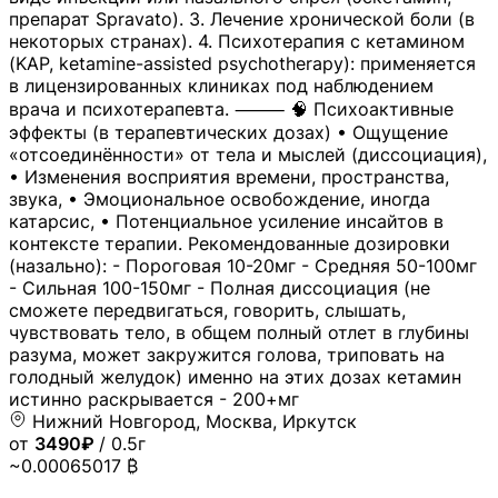
препарат Spravato). 3. Лечение хронической боли (в
некоторых странах). 4. Психотерапия с кетамином
(KAP, ketamine-assisted psychotherapy): применяется
в лицензированных клиниках под наблюдением
врача и психотерапевта. ⸻ 🧠 Психоактивные
эффекты (в терапевтических дозах) • Ощущение
«отсоединённости» от тела и мыслей (диссоциация),
• Изменения восприятия времени, пространства,
звука, • Эмоциональное освобождение, иногда
катарсис, • Потенциальное усиление инсайтов в
контексте терапии. Рекомендованные дозировки
(назально): - Пороговая 10-20мг - Средняя 50-100мг
- Сильная 100-150мг - Полная диссоциация (не
сможете передвигаться, говорить, слышать,
чувствовать тело, в общем полный отлет в глубины
разума, может закружится голова, триповать на
голодный желудок) именно на этих дозах кетамин
истинно раскрывается - 200+мг
Нижний Новгород, Москва, Иркутск
от
3490₽
/ 0.5г
~0.00065017 ₿