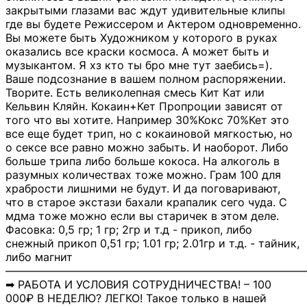
закрытыми глазами вас ждут удивительные клипы
где вы будете Режиссером и Актером одновременно.
Вы можете быть Художником у которого в руках
оказались все краски космоса. А может быть и
музыкантом. Я хз кто ты бро мне тут заебись=).
Ваше подсознание в вашем полном распоряжении.
Творите. Есть великолепная смесь Кит Кат или
Кельвин Кляйн. Кокаин+Кет Пропроции зависят от
того что вы хотите. Например 30%Кокс 70%Кет это
все еще будет трип, но с кокаиновой мягкостью, но
о сексе все равно можно забыть. И наоборот. Либо
больше трипа либо больше кокоса. На алкоголь в
разумных количествах тоже можно. Грам 100 для
храбрости лишними не будут. И да поговаривают,
что в старое экстази бахали крапалик сего чуда. С
мдма тоже можно если вы старичек в этом деле.
Фасовка: 0,5 гр; 1 гр; 2гр и т.д - прикоп, либо
снежный прикоп 0,51 гр; 1.01 гр; 2.01гр и т.д. - тайник,
либо магнит
―――――――――――――――――――――――――――
➡ РАБОТА И УСЛОВИЯ СОТРУДНИЧЕСТВА! – 100
000₽ В НЕДЕЛЮ? ЛЕГКО! Такое только в нашей