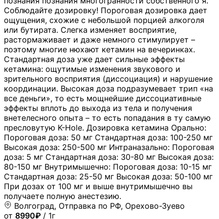
познания познания многогранности собственного я.
Соблюдайте дозировку! Пороговая дозировка дает
ощущения, схожие с небольшой порцией алкоголя
или бутирата. Слегка изменяет восприятие,
растормаживает и даже немного стимулирует –
поэтому многие нюхают кетамин на вечеринках.
Стандартная доза уже дает сильные эффекты
кетамина: ощутимые изменения звукового и
зрительного восприятия (диссоциация) и нарушение
координации. Высокая доза подразумевает трип «на
все деньги», то есть мощнейшие диссоциативные
эффекты вплоть до выхода из тела и получения
внетелесного опыта – то есть попадания в ту самую
пресловутую K-Hole. Дозировка кетамина Орально:
Пороговая доза: 50 мг Стандартная доза: 100-250 мг
Высокая доза: 250-500 мг Интраназально: Пороговая
доза: 5 мг Стандартная доза: 30-80 мг Высокая доза:
80-150 мг Внутримышечно: Пороговая доза: 10-15 мг
Стандартная доза: 25-50 мг Высокая доза: 50-100 мг
При дозах от 100 мг и выше внутримышечно вы
получаете полную анестезию.
Волгоград, Отправка по РФ, Орехово-Зуево
от
8990₽
/ 1г