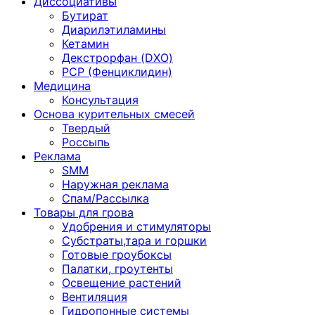
Диссоциативы
Бутират
Диарилэтиламины
Кетамин
Декстрорфан (DXO)
PCP (Фенциклидин)
Медицина
Консультация
Основа курительных смесей
Твердый
Россыпь
Реклама
SMM
Наружная реклама
Спам/Рассылка
Товары для грова
Удобрения и стимуляторы
Субстраты,тара и горшки
Готовые гроубоксы
Палатки, гроутенты
Освещение растений
Вентиляция
Гидропонные системы