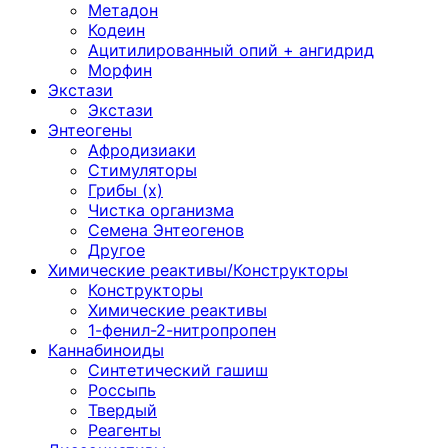
Метадон
Кодеин
Ацитилированный опий + ангидрид
Морфин
Экстази
Экстази
Энтеогены
Афродизиаки
Стимуляторы
Грибы (х)
Чистка организма
Семена Энтеогенов
Другое
Химические реактивы/Конструкторы
Конструкторы
Химические реактивы
1-фенил-2-нитропропен
Каннабиноиды
Синтетический гашиш
Россыпь
Твердый
Реагенты