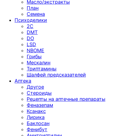
Масло/экстракты
План
Семена
Психоделики
2C
DMT
DO
LSD
NBOME
Грибы
Мескалин
Триптамины
Шалфей предсказателей
Аптека
Другое
Стероиды
Рецепты на аптечные препараты
Феназепам
Ксанакс
Лирика
Баклосан
Фенибут
Амитриптилин