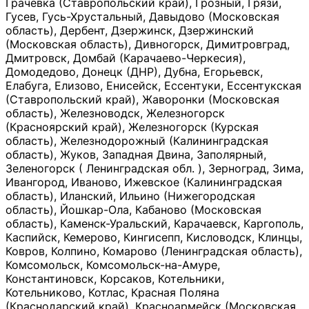
Грачевка (Ставропольский край), Грозный, Грязи,
Гусев, Гусь-Хрустальный, Давыдово (Московская
область), Дербент, Дзержинск, Дзержинский
(Московская область), Дивногорск, Димитровград,
Дмитровск, Домбай (Карачаево-Черкесия),
Домодедово, Донецк (ДНР), Дубна, Егорьевск,
Елабуга, Елизово, Енисейск, Ессентуки, Ессентукская
(Ставропольский край), Жаворонки (Московская
область), Железноводск, Железногорск
(Красноярский край), Железногорск (Курская
область), Железнодорожный (Калининградская
область), Жуков, Западная Двина, Заполярный,
Зеленогорск ( Ленинградская обл. ), Зерноград, Зима,
Ивангород, Иваново, Ижевское (Калининградская
область), Иланский, Ильино (Нижегородская
область), Йошкар-Ола, Кабаново (Московская
область), Каменск-Уральский, Карачаевск, Каргополь,
Каспийск, Кемерово, Кингисепп, Кисловодск, Клинцы,
Ковров, Колпино, Комарово (Ленинградская область),
Комсомольск, Комсомольск-на-Амуре,
Константиновск, Корсаков, Котельники,
Котельниково, Котлас, Красная Поляна
(Краснодарский край), Красноармейск (Московская