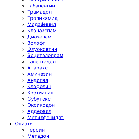
Габапентин
Трамадол
Тропикамид
Модафинил
Клоназепам
Диазепам
Золофт
Флуоксетин
Эсциталопрам
Тапентадол
Атаракс
Аминазин
Андипал
Клофелин
Кветиапин
Субутекс
Оксикодон
Аддералл
Метилфенидат
Опиаты
Героин
Метадон