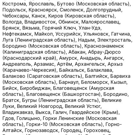
Кострома, Ярославль, Бутово (Московская область),
Подольск, Красноярск, Смоленск, Долгопрудный,
Чебоксары, Канск, Киров (Кировская область),
Вологда, Владивосток, Обнинск, Малоярославец,
Брянск, Вязьма, Горячий Ключ, Улан-Удэ,
Нефтекамск, Майкоп, Уссурийск, Ульяновск, Гатчина,
Луга (Ленинградская область), Надым, Электросталь,
Бородино (Московская область), Краснознаменск
(Калиниградская область), Абакан, Абрау-Дюрсо
(Краснодарский край), Амурск, Анадырь, Ангарск,
Андреаполь, Арзамас, Артём, Архангельск, Архыз
(Карачаево-Черкесия), Байкальск, Балаклава,
Балаково (Саратовская область), Балтийск, Барвиха
(Московская область), Барнаул, Беломорск, Кызыл,
Бийск, Биробиджан, Благовещенск (Амурская
область), Благовещенск (Башкортостан), Бородино,
Братск, Бугры (Ленинградская область), Великие
Луки, Великий Новгород, Великий Устюг,
Владикавказ, Выкса, Галич, Гвардейское (Крым),
Гдов, Голицыно, Горки Ленинские (Московская
область), Горки-10 (Московская область), Горно-
Алтайск, Горнозаводск, Городец, Гороховец,