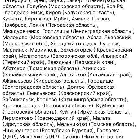
Петербург), Орёл, Бирск, Выборг (Ленинградская
область), Голубое (Московская область), Вся РФ,
Гвардейск, Ейск, Киров (Калужская область),
Кузнецк, Кировград, Ирбит, Ачинск, Глазов,
Ноябрьск, Локня (Псковская область),
Междуреченск, Гостилицы (Ленинградская область),
Молоково (Московская область), Абаза, Львовский
(Московская обл.), Звездный городок, Луганск,
Мариинск, Мариуполь, Зеленогорск ( Красноярский
край), Мелитополь (Запорожская обл), Ильинский
(Пермский край), Звездный (Пермский край),
Абатское (Тюменская область), Агинское
(Забайкальский край), Алтайское (Алтайский край),
Афанасьево (Кировская область), Городище
(Волгоградская область), Долгое (Орловская
область), Емельяново (Красноярский край),
Забайкальск, Корнево (Калининградская область),
Красногородск (Псковская область), Куйбышево
(Ростовская область), Куйтун (Иркутская область),
Лермонтово (Краснодарский край), Мальта
(Иркутская область), Мельниково (Томская область),
Нижнеангарск (Республика Бурятия), Горловка
(ДНР), Макеевка (ДНР), Лукино (Нижегородская