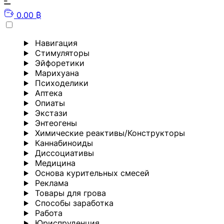
0.00 ₿
Навигация
Стимуляторы
Эйфоретики
Марихуана
Психоделики
Аптека
Опиаты
Экстази
Энтеогены
Химические реактивы/Конструкторы
Каннабиноиды
Диссоциативы
Медицина
Основа курительных смесей
Реклама
Товары для грова
Способы заработка
Работа
Юриспруденция