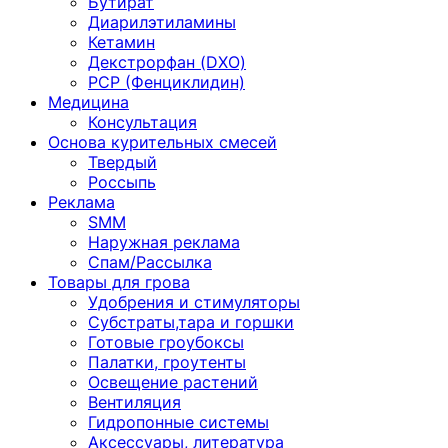
Бутират
Диарилэтиламины
Кетамин
Декстрорфан (DXO)
PCP (Фенциклидин)
Медицина
Консультация
Основа курительных смесей
Твердый
Россыпь
Реклама
SMM
Наружная реклама
Спам/Рассылка
Товары для грова
Удобрения и стимуляторы
Субстраты,тара и горшки
Готовые гроубоксы
Палатки, гроутенты
Освещение растений
Вентиляция
Гидропонные системы
Аксессуары, литература