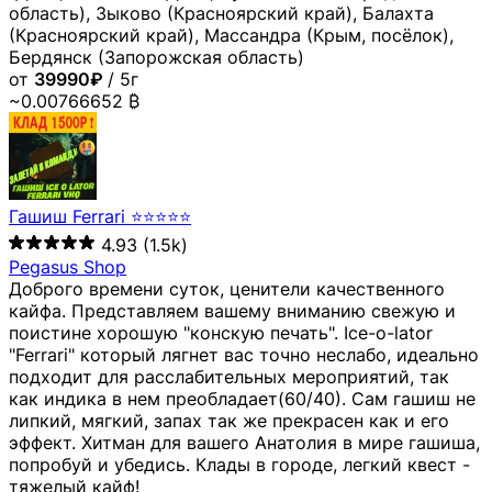
область), Зыково (Красноярский край), Балахта
(Красноярский край), Массандра (Крым, посёлок),
Бердянск (Запорожская область)
от
39990₽
/ 5г
~0.00766652 ₿
Гашиш Ferrari ⭐⭐⭐⭐⭐
4.93
(1.5k)
Pegasus Shop
Доброго времени суток, ценители качественного
кайфа. Представляем вашему вниманию свежую и
поистине хорошую "конскую печать". Ice-o-lator
"Ferrari" который лягнет вас точно неслабо, идеально
подходит для расслабительных мероприятий, так
как индика в нем преобладает(60/40). Сам гашиш не
липкий, мягкий, запах так же прекрасен как и его
эффект. Хитман для вашего Анатолия в мире гашиша,
попробуй и убедись. Клады в городе, легкий квест -
тяжелый кайф!