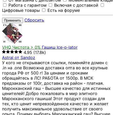
От магазина с депозитом
Моментальные клады
Работа с гарантом
Включая с доставкой
Цифровые товары
Есть на форуме
Сбросить
Применить
VHQ
Чистота > 0%
Гашиш Ice-o-lator
4.95
(17.8k)
Astral от Sandoz
У кого не открываются ссылки, поменяйте домен с
.in на .one Возможна доставка опта во все крупные
города РФ от 500 г! За ценами и сроками
обращайтесь в ЛС! РАБОТА от 1500р. В МСК
предзаказы от 100г, доставка на район - платная.
Марокканский гаш - Высшее качество для истинных
ценителей! Добро пожаловать в мир элитного
Марокканского гашиша! Этот продукт создан для
тех, кто ценит непревзойденное качество и желает
получить максимальное удовольствие от своего
опыта. Почему выбрать Марокканский гаш? Высшее