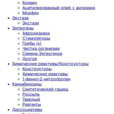
Кодеин
Ацитилированный опий + ангидрид
Морфин
Экстази
Экстази
Энтеогены
Афродизиаки
Стимуляторы
Грибы (х)
Чистка организма
Семена Энтеогенов
Другое
Химические реактивы/Конструкторы
Конструкторы
Химические реактивы
1-фенил-2-нитропропен
Каннабиноиды
Синтетический гашиш
Россыпь
Твердый
Реагенты
Диссоциативы