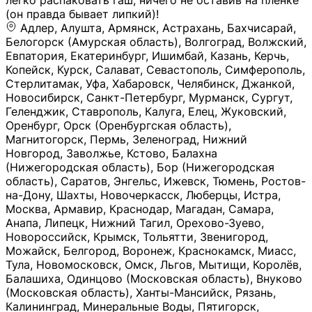
легко распаковать гаш, ничего не оставив на плёнке
(он правда бывает липкий)!
Адлер, Алушта, Армянск, Астрахань, Бахчисарай,
Белогорск (Амурская область), Волгоград, Волжский,
Евпатория, Екатеринбург, Ишимбай, Казань, Керчь,
Копейск, Курск, Салават, Севастополь, Симферополь,
Стерлитамак, Уфа, Хабаровск, Челябинск, Джанкой,
Новосибирск, Санкт-Петербург, Мурманск, Сургут,
Геленджик, Ставрополь, Калуга, Елец, Жуковский,
Оренбург, Орск (Оренбургская область),
Магнитогорск, Пермь, Зеленоград, Нижний
Новгород, Заволжье, Кстово, Балахна
(Нижегородская область), Бор (Нижегородская
область), Саратов, Энгельс, Ижевск, Тюмень, Ростов-
на-Дону, Шахты, Новочеркасск, Люберцы, Истра,
Москва, Армавир, Краснодар, Магадан, Самара,
Анапа, Липецк, Нижний Тагил, Орехово-Зуево,
Новороссийск, Крымск, Тольятти, Звенигород,
Можайск, Белгород, Воронеж, Краснокамск, Миасс,
Тула, Новомосковск, Омск, Льгов, Мытищи, Королёв,
Балашиха, Одинцово (Московская область), Внуково
(Московская область), Ханты-Мансийск, Рязань,
Калининград, Минеральные Воды, Пятигорск,