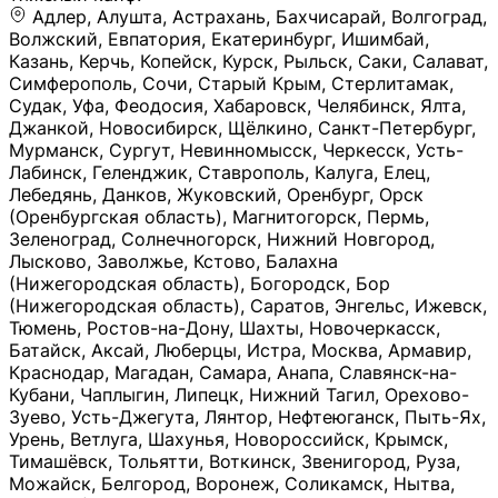
Адлер, Алушта, Астрахань, Бахчисарай, Волгоград, Волжский, Евпатория, Екатеринбург, Ишимбай, Казань, Керчь, Копейск, Курск, Рыльск, Саки, Салават, Симферополь, Сочи, Старый Крым, Стерлитамак, Судак, Уфа, Феодосия, Хабаровск, Челябинск, Ялта, Джанкой, Новосибирск, Щёлкино, Санкт-Петербург, Мурманск, Сургут, Невинномысск, Черкесск, Усть-Лабинск, Геленджик, Ставрополь, Калуга, Елец, Лебедянь, Данков, Жуковский, Оренбург, Орск (Оренбургская область), Магнитогорск, Пермь, Зеленоград, Солнечногорск, Нижний Новгород, Лысково, Заволжье, Кстово, Балахна (Нижегородская область), Богородск, Бор (Нижегородская область), Саратов, Энгельс, Ижевск, Тюмень, Ростов-на-Дону, Шахты, Новочеркасск, Батайск, Аксай, Люберцы, Истра, Москва, Армавир, Краснодар, Магадан, Самара, Анапа, Славянск-на-Кубани, Чаплыгин, Липецк, Нижний Тагил, Орехово-Зуево, Усть-Джегута, Лянтор, Нефтеюганск, Пыть-Ях, Урень, Ветлуга, Шахунья, Новороссийск, Крымск, Тимашёвск, Тольятти, Воткинск, Звенигород, Руза, Можайск, Белгород, Воронеж, Соликамск, Нытва, Лысьва (Пермский край), Чусовой, Кунгур, Краснокамск, Миасс, Губаха, Тула, Новомосковск, Донской, Омск, Льгов, Мытищи, Королёв, Ивантеевка, Балашиха, Семилуки, Кудымкар, Старый Оскол, Оса (Пермский край), Одинцово (Московская область), Ханты-Мансийск, Лабинск, Темрюк, Курганинск, Белореченск (Краснодарский край), Алупкa, Губкин, Рязань, Калининград, Усть-Илимск, Фрязино, Минеральные Воды, Пятигорск, Кострома, Ярославль, Коркино, Верхняя Пышма, Подольск, Красноярск, Смоленск, Долгопрудный, Чебоксары, Калачинск, Канск, Киров (Кировская область), Вологда, Рославль, Владивосток, Обнинск, Балабаново (Калужская область), Малоярославец, Брянск, Видное, Ярцево, Вязьма, Гагарин, Приволжск, Фурманов, Чайковский, Кинешма, Горячий Ключ, Улан-Удэ, Туймазы, Дюртюли, Альметьевск, Нефтекамск, Хадыженск, Апшеронск, Майкоп, Уссурийск, Ульяновск, Гатчина, Луга (Ленинградская область), Надым, Ногинск, Электросталь, Железнодорожный (Московская область), Бутурлиновка, Кириллов, Краснознаменск (Калиниградская область), Мышкин, Томмот, Холм, Абакан, Абдулино, Агидель, Агрыз, Адыгейск, Азнакаево, Алатырь, Алдан, Алейск, Александров, Александровск, Алексеевка (Белгородская обл.), Алексин, Амурск, Анадырь, Ангарск, Андреаполь, Анжеро-Судженск, Анива, Апатиты, Арамиль, Ардон, Арзамас, Аркадак, Арсеньев, Артём, Артёмовский, Архангельск, Асбест, Асино, Аткарск, Ахтубинск, Аша, Бабаево (Вологодская область), Бавлы (Республика Татарстан), Байкальск, Бакал, Баксан, Балаклава, Балаково (Саратовская область), Балашов (Саратовская область), Балтийск, Барабинск, Барнаул, Барыш (Ульяновская область), Бежецк, Белая Калитва (Ростовская область), Белебей, Белогорск (Крым), Белозерск, Белокуриха, Беломорск, Белоозёрский (Московская область), Белорецк (Республика Башкортостан), Кызыл, Белоярский (Ханты-Мансийский АО), Бердск, Березники (Пермский край), Берёзовский (Кемеровская область), Берёзовский (Свердловская область), Беслан, Бийск, Бикин, Билибино, Биробиджан, Благовещенск (Амурская область), Благовещенск (Башкортостан), Бобров, Богородицк, Боготол, Богучар, Бокситогорск (Ленинградская область), Бологое (Тверская область), Болхов, Большой Камень (Приморский край), Борисоглебск (Воронежская область), Боровичи (Новгородская область), Боровск, Бородино, Братск, Бронницы (Московская область), Бугульма (Республика Татарстан), Бугуруслан (Оренбургская область), Буинск, Буй, Буйнакск, Валдай, Валуйки, Велиж, Великие Луки, Великий Новгород, Великий Устюг, Вельск, Венёв, Верещагино, Верхнеуральск, Верхний Уфалей, Верхняя Салда, Верхняя Тура, Весьегонск, Вилючинск, Вихоревка, Вичуга, Владикавказ, Волгодонск, Волгореченск, Володарск, Волосово, Волчанск, Вольск, Воркута, Ворсма, Всеволожск (Ленинградская область), Вуктыл, Выкса, Высоковск, Высоцк, Вытегра, Вышний Волочёк, Вяземский, Вязники, Вятские Поляны, Нея, Шилка, Гаврилов Посад, Гаврилов-Ям, Гай, Галич, Гдов, Голицыно, Горно-Алтайск, Горнозаводск, Горняк, Городец, Гороховец, Гремячинск, Грозный, Грязи, Грязовец, Губкинский, Гуково, Гулькевичи, Гурьевск (Калининградская область), Гурьевск (Кемеровская область), Гусев, Гусь-Хрустальный, Давлеканово, Далматово, Дальнегорск, Дегтярск, Дедовск, Демидов, Дербент, Десногорск, Дзержинск, Дзержинский (Московская область), Дивногорск, Димитровград, Дмитровск, Дно, Добрянка, Долинск, Домодедово, Донецк (ДНР), Дорогобуж, Дрезна, Дубна, Дудинка, Духовщина, Дятьково, Егорьевск, Елабуга, Елизово, Ельня (Будет изменено название), Емва, Енисейск, Ермолино, Ершов, Ессентуки, Ефремов, Железноводск, Железногорск (Красноярский край), Железногорск (Курская область), Железногорск-Илимский, Жигулёвск, Жиздра, Жирновск, Жуков, Жуковка, Заводоуковск, Заволжск, Задонск, Заинск, Заозёрный, Заозёрск, Западная Двина, Заполярный, Зарайск, Заречный (Пензенская область), Заречный (Свердловская область), Заринск, Звенигово, Зверево, Зеленогорск ( Ленинградская обл. ), Зеленоградск, Зеленодольск, Зеленокумск, Зерноград, Зима, Змеиногорск, Зубцов, Ивангород, Иваново, Ивдель, Избербаш, Изобильный, Иланский, Инза, Инкерман, Инта, Ипатово, Искитим, Йошкар-Ола, Кадников, Калач, Калач-на-Дону, Калининск, Калтан, Калязин, Камбарка, Каменка (Пензенская область), Каменногорск (Ленинградская область), Каменск-Уральский, Каменск-Шахтинский, Камень-на-Оби, Камешково, Камышин, Канаш, Кандалакша, Карабаново, Карабаш, Карачаевск, Каргат, Каргополь, Карпинск, Карталы, Касимов, Касли, Каспийск, Катав-Ивановск, Катайск, Качканар, Кашин, Кашира, Кемерово, Кемь, Кизел, Кизилюрт, Кизляр, Кимовск, Кимры, Кингисепп, Кинель, Киреевск, Киренск, Киржач, Кириши, Кирово-Чепецк, Кировск (Ленинградская область), Кировск (Мурманская область), Кирсанов, Киселёвск, Кисловодск, Климовск, Клинцы, Княгинино, Ковдор, Ковров, Когалым, Козельск, Козьмодемьянск, Кола, Кологрив, Колпашево, Колпино, Кольчугино, Комсомольск, Комсомольск-на-Амуре, Конаково, Кондопога, Кондрово, Константиновск, Кораблино, Кореновск, Корсаков, Коряжма, Костерёво, Костомукша, Котельники, Котельниково, Котельнич, Котлас, Котовск, Кохма, Красноармейск (Московская область), Краснозаводск, Краснознаменск (Московская область), Краснокаменск, Краснослободск (Волгоградская область), Краснотурьинск, Красноуральск, Красный Сулин, Кремёнки, Кропоткин, Кубинка, Кувшиново (Тверская область), Кудрово, Кулебаки, Кумертау, Курлово, Куровское, Куртамыш, Курчатов, Куса, Кушва, Кыштым, Лабытнанги, Лагань, Лаишево (Республика Татарстан), Лакинск, Лангепас, Лахденпохья, Ленинск-Кузнецкий, Ленск (Республика Саха), Лермонтов (Ставропольский край), Лесозаводск (Приморский край), Лесосибирск, Ливны (Орловская область), Ликино-Дулёво, Липки (Тульская область), Лиски (Воронежская область), Лихославль, Лодейное Поле, Ломоносов (Санкт-Петербург), Лосино-Петровский, Лукоянов, Луховицы, Лыткарино, Любань (Ленинградская область), Любим, Людиново, Магас, Майский, Макаров, Малая Вишера, Малгобек, Мамадыш, Мамоново, Мантурово, Маркс, Махачкала, Мглин, Мегион, Медвежьегорск, Медногорск, Медынь, Меленки, Мелеуз, Менделеевск, Мещовск, Микунь, Миллерово, Минусинск, Миньяр, Мирный (Архангельская область), Мирный (Якутия), Михайловка (Город), Михайловск (Свердловская область), Михайловск (Ставропольский край), Могоча, Можга, Моздок, Мончегорск, Морозовск, Моршанск, Мосальск, Муравленко, Мурино, Муром, Мценск, Мыски, Набережные Челны, Навашино (Нижегородская область), Назарово (Красноярский край), Назрань, Нальчик, Наро-Фоминск, Нарткала, Нарьян-Мар, Находка, Невель (Псковская область), Невельск, Невьянск, Нелидово (Тверская область), Неман, Нерехта (Костромская область), Нерюнгри, Нестеров, Нефтегорск (Самарская область), Нефтекумск, Нижневартовск, Нижнекамск (Республика Татарстан), Нижнеудинск, Нижние Серги, Нижний Ломов, Нижняя Тура, Николаевск-на-Амуре, Никольск (Вологодская область), Никольск (Пензенская область), Новая Ладога, Новая Ляля, Новоалександровск, Новоалтайск, Нововоронеж, Новодвинск, Новозыбков, Новокубанск, Новокуйбышевск, Новомичуринск, Новопавловск, Новоржев, Новосокольники, Новотроицк, Новоульяновск, Новоуральск, Новохопёрск, Новочебоксарск, Новошахтинск, Новый Оскол, Новый Уренгой, Норильск, Нурлат, Нягань, Нязепетровск, Няндома, Облучье, Обоянь, Озёрск (Калининградская область), Озёрск (Челябинская область), Озёры, Октябрьск (Самарская область), Октябрьский (Башкортостан), Окуловка (Новгородская область), Оленегорск, Олонец, Онега, Опочка, Осинники, Осташков, Остров, Острогожск, Отрадный, Оха, Павлово, Павловск (Воронежская область), Павловск (Санкт-Петербург), Павловский Посад, Партизанск, Певек, Пенза, Первоуральск, Перевоз, Пересвет, Переславль-Залесский, Пестово (Новгородская область), Петрозаводск, Петропавловск-Камчатский, Печоры, Пикалёво, Пионерский, Питкяранта, Плавск, Плёс, Подпорожье, Покачи, Покров, Покровск, Полесск, Полысаево, Полярные Зори, Полярный, Поронайск, Порхов, Похвистнево, Почеп, Починок, Пошехонье, Правдинск, Приморск (Калининградская область), Приморско-Ахтарск, Приозерск, Прокопьевск, Протвино, Прохладный, Пугачёв, Пудож, Пустошка, Пушкино, Пущино, Пыталово, Радужный (Владимирская область), Радужный (Ханты-Мансийский АО), Райчихинск, Раменское, Рассказово, Ревда, Реж, Реутов, Родники, Россошь, Ростов (Ярославская обл.), Рошаль, Ртищево, Рубцовск, Рузаевка, Рыбинск, Рыбное, Ряжск, Салехард, Сальск, Саранск, Сарапул, Саров, Сасово, Сатка, Сафоново, Саяногорск, Саянск, Светлогорск, Светлоград, Светлый, Светогорск (Ленинградская область), Свободный, Себеж, Северобайкальск, Северодвинск, Североуральск, Сегежа, Семикаракорск, Сенгилей, Серафимович, Сергач, Сергиев Посад, Сердобск, Сертолово (Ленинградская область), Сестрорецк (Ленинградская область), Сибай, Скопин, Славгород, Сланцы, Слободской, Слюдянка, Собинка, Советск (Кировская область), Советск (Калининградская область), Советск (Тульская область), Советская Гавань, Советский (Ханты-Мансийский АО), Сокол (Вологодская область), Солигалич, Соль-Илецк, Сольцы, Сортавала, Сосенский, Сосновоборск, Сосновый Бор (Ленинградская область), Сосногорск, Спас-Клепики, Спасск-Рязанский, С