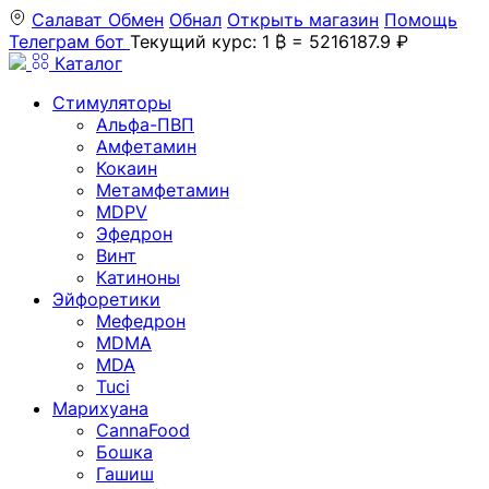
Салават
Обмен
Обнал
Открыть магазин
Помощь
Телеграм бот
Текущий курс: 1 ₿ = 5216187.9 ₽
Каталог
Стимуляторы
Альфа-ПВП
Амфетамин
Кокаин
Метамфетамин
MDPV
Эфедрон
Винт
Катиноны
Эйфоретики
Мефедрон
MDMA
MDA
Tuci
Марихуана
CannaFood
Бошка
Гашиш