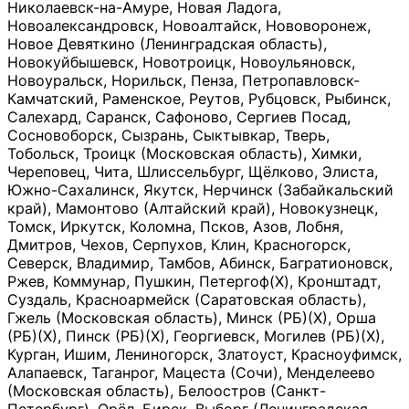
Николаевск-на-Амуре, Новая Ладога,
Новоалександровск, Новоалтайск, Нововоронеж,
Новое Девяткино (Ленинградская область),
Новокуйбышевск, Новотроицк, Новоульяновск,
Новоуральск, Норильск, Пенза, Петропавловск-
Камчатский, Раменское, Реутов, Рубцовск, Рыбинск,
Салехард, Саранск, Сафоново, Сергиев Посад,
Сосновоборск, Сызрань, Сыктывкар, Тверь,
Тобольск, Троицк (Московская область), Химки,
Череповец, Чита, Шлиссельбург, Щёлково, Элиста,
Южно-Сахалинск, Якутск, Нерчинск (Забайкальский
край), Мамонтово (Алтайский край), Новокузнецк,
Томск, Иркутск, Коломна, Псков, Азов, Лобня,
Дмитров, Чехов, Серпухов, Клин, Красногорск,
Северск, Владимир, Тамбов, Абинск, Багратионовск,
Ржев, Коммунар, Пушкин, Петергоф(Х), Кронштадт,
Суздаль, Красноармейск (Саратовская область),
Гжель (Московская область), Минск (РБ)(Х), Орша
(РБ)(Х), Пинск (РБ)(Х), Георгиевск, Могилев (РБ)(Х),
Курган, Ишим, Лениногорск, Златоуст, Красноуфимск,
Алапаевск, Таганрог, Мацеста (Сочи), Менделеево
(Московская область), Белоостров (Санкт-