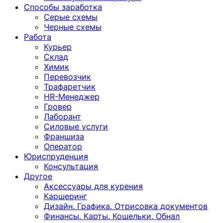
Способы заработка
Серые схемы
Черные схемы
Работа
Курьер
Склад
Химик
Перевозчик
Трафаретчик
HR-Менеджер
Гровер
Лаборант
Силовые услуги
Франшиза
Оператор
Юриспруденция
Консультация
Другoе
Аксессуары для курения
Каршеринг
Дизайн. Графика. Отрисовка документов
Финансы. Карты. Кошельки. Обнал