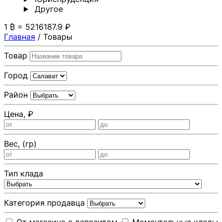
Другoе
1 ₿ = 5216187.9 ₽
Главная
/
Товары
Товар
Город
Район
Цена, ₽
Вес, (гр)
Тип клада
Категория продавца