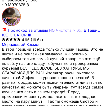
от
990000₽
/ 1000г
~0.18979378 ₿
Промокод за отзывы
HQ
Чистота > 0%
🍫 Гашиш
ICE-O-LATOR 🍫
4.95
(19.6k)
Мерцающий Космос
В этой позиции всегда только лучший Гашиш. Это не
шутка и не рекламная замануха, мы реально
выбираем только самый лучший товар. Но это ещё
не всё, у нас его кладут обученные и проверенные
курьеры! БЕЗ НЕДОВЕСОВ, БЕЗ ХАЛТУРЫ, МЫ
СТАРАЕМСЯ ДЛЯ ВАС! Изолятор очень высокого
качества!. Эффект на уровне топовых печатей. В
разных городах может незначительно отличаться по
качеству, но можете быть уверены, тут всегда самое
лучшее что есть в вашем городе! -Перед
применением советуем положить пак в холодное
место, на пару минут!⠀ Так ты сможешь быстро и