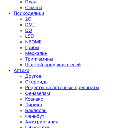
План
Семена
Психоделики
2C
DMT
DO
LSD
NBOME
Грибы
Мескалин
Триптамины
Шалфей предсказателей
Аптека
Другое
Стероиды
Рецепты на аптечные препараты
Феназепам
Ксанакс
Лирика
Баклосан
Фенибут
Амитриптилин
Габапентин