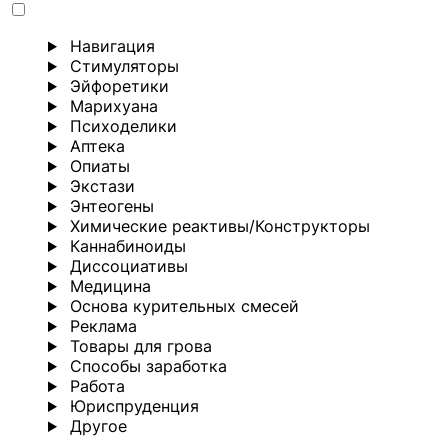
Навигация
Стимуляторы
Эйфоретики
Марихуана
Психоделики
Аптека
Опиаты
Экстази
Энтеогены
Химические реактивы/Конструкторы
Каннабиноиды
Диссоциативы
Медицина
Основа курительных смесей
Реклама
Товары для грова
Способы заработка
Работа
Юриспруденция
Другoе