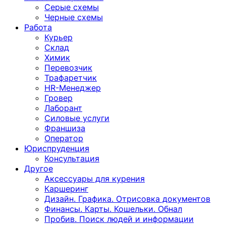
Серые схемы
Черные схемы
Работа
Курьер
Склад
Химик
Перевозчик
Трафаретчик
HR-Менеджер
Гровер
Лаборант
Силовые услуги
Франшиза
Оператор
Юриспруденция
Консультация
Другoе
Аксессуары для курения
Каршеринг
Дизайн. Графика. Отрисовка документов
Финансы. Карты. Кошельки. Обнал
Пробив. Поиск людей и информации