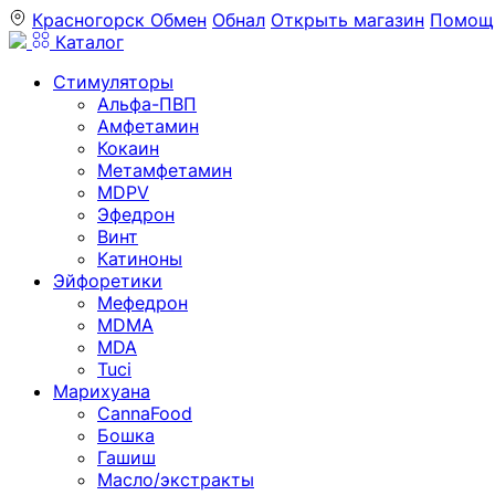
Красногорск
Обмен
Обнал
Открыть магазин
Помощ
Каталог
Стимуляторы
Альфа-ПВП
Амфетамин
Кокаин
Метамфетамин
MDPV
Эфедрон
Винт
Катиноны
Эйфоретики
Мефедрон
MDMA
MDA
Tuci
Марихуана
CannaFood
Бошка
Гашиш
Масло/экстракты