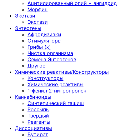
Ацитилированный опий + ангидрид
Морфин
Экстази
Экстази
Энтеогены
Афродизиаки
Стимуляторы
Грибы (х)
Чистка организма
Семена Энтеогенов
Другое
Химические реактивы/Конструкторы
Конструкторы
Химические реактивы
1-фенил-2-нитропропен
Каннабиноиды
Синтетический гашиш
Россыпь
Твердый
Реагенты
Диссоциативы
Бутират