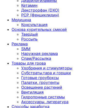
Диарилэтиламины
Кетамин
Декстрорфан (DXO)
PCP (Фенциклидин)
Медицина
Консультация
Основа курительных смесей
Твердый
Россыпь
Реклама
SMM
Наружная реклама
Спам/Рассылка
Товары для грова
Удобрения и стимуляторы
Субстраты,тара и горшки
Готовые гроубоксы
Палатки, гроутенты
Освещение растений
Вентиляция
Гидропонные системы
Аксессуары, литература
Способы заработка