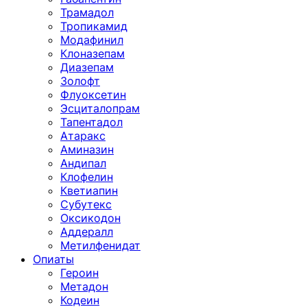
Трамадол
Тропикамид
Модафинил
Клоназепам
Диазепам
Золофт
Флуоксетин
Эсциталопрам
Тапентадол
Атаракс
Аминазин
Андипал
Клофелин
Кветиапин
Субутекс
Оксикодон
Аддералл
Метилфенидат
Опиаты
Героин
Метадон
Кодеин