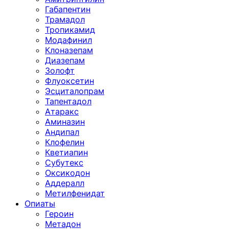
Габапентин
Трамадол
Тропикамид
Модафинил
Клоназепам
Диазепам
Золофт
Флуоксетин
Эсциталопрам
Тапентадол
Атаракс
Аминазин
Андипал
Клофелин
Кветиапин
Субутекс
Оксикодон
Аддералл
Метилфенидат
Опиаты
Героин
Метадон