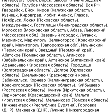
Петербург), Орёл, Бирск, Выборг (Ленинградская
область), Голубое (Московская область), Вся РФ,
Гвардейск, Ейск, Киров (Калужская область),
Кузнецк, Кировград, Ирбит, Ачинск, Глазов,
Ноябрьск, Локня (Псковская область),
Междуреченск, Гостилицы (Ленинградская область),
Молоково (Московская область), Абаза, Львовский
(Московская обл.), Звездный городок, Луганск,
Мариинск, Мариуполь, Зеленогорск ( Красноярский
край), Мелитополь (Запорожская обл), Ильинский
(Пермский край), Звездный (Пермский край),
Абатское (Тюменская область), Агинское
(Забайкальский край), Алтайское (Алтайский край),
Афанасьево (Кировская область), Городище
(Волгоградская область), Долгое (Орловская
область), Емельяново (Красноярский край),
Забайкальск, Корнево (Калининградская область),
Красногородск (Псковская область), Куйбышево
(Ростовская область), Куйтун (Иркутская область),
Лермонтово (Краснодарский край), Мальта
(Иркутская область), Мельниково (Томская область),
Нижнеангарск (Республика Бурятия), Горловка
(ДНР), Макеевка (ДНР), Лукино (Нижегородская