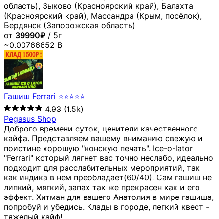
область), Зыково (Красноярский край), Балахта
(Красноярский край), Массандра (Крым, посёлок),
Бердянск (Запорожская область)
от
39990₽
/ 5г
~0.00766652 ₿
Гашиш Ferrari ⭐⭐⭐⭐⭐
4.93
(1.5k)
Pegasus Shop
Доброго времени суток, ценители качественного
кайфа. Представляем вашему вниманию свежую и
поистине хорошую "конскую печать". Ice-o-lator
"Ferrari" который лягнет вас точно неслабо, идеально
подходит для расслабительных мероприятий, так
как индика в нем преобладает(60/40). Сам гашиш не
липкий, мягкий, запах так же прекрасен как и его
эффект. Хитман для вашего Анатолия в мире гашиша,
попробуй и убедись. Клады в городе, легкий квест -
тяжелый кайф!