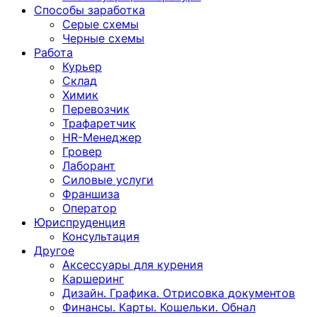
Способы заработка
Серые схемы
Черные схемы
Работа
Курьер
Склад
Химик
Перевозчик
Трафаретчик
HR-Менеджер
Гровер
Лаборант
Силовые услуги
Франшиза
Оператор
Юриспруденция
Консультация
Другoе
Аксессуары для курения
Каршеринг
Дизайн. Графика. Отрисовка документов
Финансы. Карты. Кошельки. Обнал