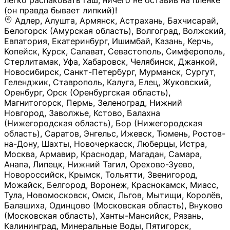
легко распаковать гаш, ничего не оставив на плёнке
(он правда бывает липкий)!
Адлер, Алушта, Армянск, Астрахань, Бахчисарай,
Белогорск (Амурская область), Волгоград, Волжский,
Евпатория, Екатеринбург, Ишимбай, Казань, Керчь,
Копейск, Курск, Салават, Севастополь, Симферополь,
Стерлитамак, Уфа, Хабаровск, Челябинск, Джанкой,
Новосибирск, Санкт-Петербург, Мурманск, Сургут,
Геленджик, Ставрополь, Калуга, Елец, Жуковский,
Оренбург, Орск (Оренбургская область),
Магнитогорск, Пермь, Зеленоград, Нижний
Новгород, Заволжье, Кстово, Балахна
(Нижегородская область), Бор (Нижегородская
область), Саратов, Энгельс, Ижевск, Тюмень, Ростов-
на-Дону, Шахты, Новочеркасск, Люберцы, Истра,
Москва, Армавир, Краснодар, Магадан, Самара,
Анапа, Липецк, Нижний Тагил, Орехово-Зуево,
Новороссийск, Крымск, Тольятти, Звенигород,
Можайск, Белгород, Воронеж, Краснокамск, Миасс,
Тула, Новомосковск, Омск, Льгов, Мытищи, Королёв,
Балашиха, Одинцово (Московская область), Внуково
(Московская область), Ханты-Мансийск, Рязань,
Калининград, Минеральные Воды, Пятигорск,