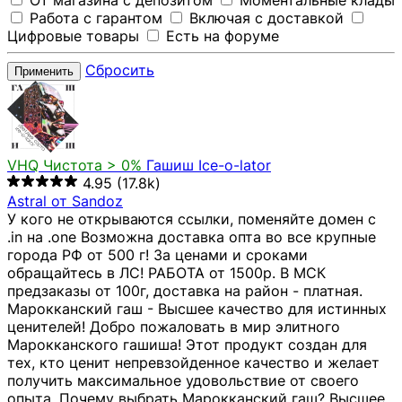
От магазина с депозитом
Моментальные клады
Работа с гарантом
Включая с доставкой
Цифровые товары
Есть на форуме
Сбросить
Применить
VHQ
Чистота > 0%
Гашиш Ice-o-lator
4.95
(17.8k)
Astral от Sandoz
У кого не открываются ссылки, поменяйте домен с
.in на .one Возможна доставка опта во все крупные
города РФ от 500 г! За ценами и сроками
обращайтесь в ЛС! РАБОТА от 1500р. В МСК
предзаказы от 100г, доставка на район - платная.
Марокканский гаш - Высшее качество для истинных
ценителей! Добро пожаловать в мир элитного
Марокканского гашиша! Этот продукт создан для
тех, кто ценит непревзойденное качество и желает
получить максимальное удовольствие от своего
опыта. Почему выбрать Марокканский гаш? Высшее