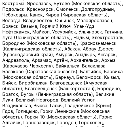
Кострома, Ярославль, Бутово (Московская область),
Подольск, Красноярск, Смоленск, Долгопрудный,
Чебоксары, Канск, Киров (Кировская область),
Вологда, Владивосток, Обнинск, Малоярославец,
Брянск, Вязьма, Горячий Ключ, Улан-Удэ,
Нефтекамск, Майкоп, Уссурийск, Ульяновск, Гатчина,
Луга (Ленинградская область), Надым, Электросталь,
Бородино (Московская область), Краснознаменск
(Калиниградская область), Абакан, Абрау-Дюрсо
(Краснодарский край), Амурск, Анадырь, Ангарск,
Андреаполь, Арзамас, Артём, Архангельск, Архыз
(Карачаево-Черкесия), Байкальск, Балаклава,
Балаково (Саратовская область), Балтийск, Барвиха
(Московская область), Барнаул, Беломорск, Кызыл,
Бийск, Биробиджан, Благовещенск (Амурская
область), Благовещенск (Башкортостан), Бородино,
Братск, Бугры (Ленинградская область), Великие
Луки, Великий Новгород, Великий Устюг,
Владикавказ, Выкса, Галич, Гвардейское (Крым),
Гдов, Голицыно, Горки Ленинские (Московская
область), Горки-10 (Московская область), Горно-
Алтайск, Горнозаводск, Городец, Гороховец,