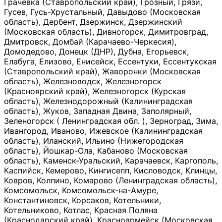
Грачевка (Ставропольский край), Грозный, Грязи,
Гусев, Гусь-Хрустальный, Давыдово (Московская
область), Дербент, Дзержинск, Дзержинский
(Московская область), Дивногорск, Димитровград,
Дмитровск, Домбай (Карачаево-Черкесия),
Домодедово, Донецк (ДНР), Дубна, Егорьевск,
Елабуга, Елизово, Енисейск, Ессентуки, Ессентукская
(Ставропольский край), Жаворонки (Московская
область), Железноводск, Железногорск
(Красноярский край), Железногорск (Курская
область), Железнодорожный (Калининградская
область), Жуков, Западная Двина, Заполярный,
Зеленогорск ( Ленинградская обл. ), Зерноград, Зима,
Ивангород, Иваново, Ижевское (Калининградская
область), Иланский, Ильино (Нижегородская
область), Йошкар-Ола, Кабаново (Московская
область), Каменск-Уральский, Карачаевск, Каргополь,
Каспийск, Кемерово, Кингисепп, Кисловодск, Клинцы,
Ковров, Колпино, Комарово (Ленинградская область),
Комсомольск, Комсомольск-на-Амуре,
Константиновск, Корсаков, Котельники,
Котельниково, Котлас, Красная Поляна
(Краснодарский край), Красноармейск (Московская