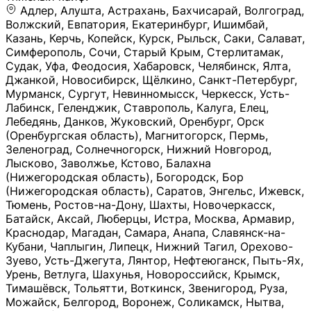
Адлер, Алушта, Астрахань, Бахчисарай, Волгоград, Волжский, Евпатория, Екатеринбург, Ишимбай, Казань, Керчь, Копейск, Курск, Рыльск, Саки, Салават, Симферополь, Сочи, Старый Крым, Стерлитамак, Судак, Уфа, Феодосия, Хабаровск, Челябинск, Ялта, Джанкой, Новосибирск, Щёлкино, Санкт-Петербург, Мурманск, Сургут, Невинномысск, Черкесск, Усть-Лабинск, Геленджик, Ставрополь, Калуга, Елец, Лебедянь, Данков, Жуковский, Оренбург, Орск (Оренбургская область), Магнитогорск, Пермь, Зеленоград, Солнечногорск, Нижний Новгород, Лысково, Заволжье, Кстово, Балахна (Нижегородская область), Богородск, Бор (Нижегородская область), Саратов, Энгельс, Ижевск, Тюмень, Ростов-на-Дону, Шахты, Новочеркасск, Батайск, Аксай, Люберцы, Истра, Москва, Армавир, Краснодар, Магадан, Самара, Анапа, Славянск-на-Кубани, Чаплыгин, Липецк, Нижний Тагил, Орехово-Зуево, Усть-Джегута, Лянтор, Нефтеюганск, Пыть-Ях, Урень, Ветлуга, Шахунья, Новороссийск, Крымск, Тимашёвск, Тольятти, Воткинск, Звенигород, Руза, Можайск, Белгород, Воронеж, Соликамск, Нытва, Лысьва (Пермский край), Чусовой, Кунгур, Краснокамск, Миасс, Губаха, Тула, Новомосковск, Донской, Омск, Льгов, Мытищи, Королёв, Ивантеевка, Балашиха, Семилуки, Кудымкар, Старый Оскол, Оса (Пермский край), Одинцово (Московская область), Ханты-Мансийск, Лабинск, Темрюк, Курганинск, Белореченск (Краснодарский край), Алупкa, Губкин, Рязань, Калининград, Усть-Илимск, Фрязино, Минеральные Воды, Пятигорск, Кострома, Ярославль, Коркино, Верхняя Пышма, Подольск, Красноярск, Смоленск, Долгопрудный, Чебоксары, Калачинск, Канск, Киров (Кировская область), Вологда, Рославль, Владивосток, Обнинск, Балабаново (Калужская область), Малоярославец, Брянск, Видное, Ярцево, Вязьма, Гагарин, Приволжск, Фурманов, Чайковский, Кинешма, Горячий Ключ, Улан-Удэ, Туймазы, Дюртюли, Альметьевск, Нефтекамск, Хадыженск, Апшеронск, Майкоп, Уссурийск, Ульяновск, Гатчина, Луга (Ленинградская область), Надым, Ногинск, Электросталь, Железнодорожный (Московская область), Бутурлиновка, Кириллов, Краснознаменск (Калиниградская область), Мышкин, Томмот, Холм, Абакан, Абдулино, Агидель, Агрыз, Адыгейск, Азнакаево, Алатырь, Алдан, Алейск, Александров, Александровск, Алексеевка (Белгородская обл.), Алексин, Амурск, Анадырь, Ангарск, Андреаполь, Анжеро-Судженск, Анива, Апатиты, Арамиль, Ардон, Арзамас, Аркадак, Арсеньев, Артём, Артёмовский, Архангельск, Асбест, Асино, Аткарск, Ахтубинск, Аша, Бабаево (Вологодская область), Бавлы (Республика Татарстан), Байкальск, Бакал, Баксан, Балаклава, Балаково (Саратовская область), Балашов (Саратовская область), Балтийск, Барабинск, Барнаул, Барыш (Ульяновская область), Бежецк, Белая Калитва (Ростовская область), Белебей, Белогорск (Крым), Белозерск, Белокуриха, Беломорск, Белоозёрский (Московская область), Белорецк (Республика Башкортостан), Кызыл, Белоярский (Ханты-Мансийский АО), Бердск, Березники (Пермский край), Берёзовский (Кемеровская область), Берёзовский (Свердловская область), Беслан, Бийск, Бикин, Билибино, Биробиджан, Благовещенск (Амурская область), Благовещенск (Башкортостан), Бобров, Богородицк, Боготол, Богучар, Бокситогорск (Ленинградская область), Бологое (Тверская область), Болхов, Большой Камень (Приморский край), Борисоглебск (Воронежская область), Боровичи (Новгородская область), Боровск, Бородино, Братск, Бронницы (Московская область), Бугульма (Республика Татарстан), Бугуруслан (Оренбургская область), Буинск, Буй, Буйнакск, Валдай, Валуйки, Велиж, Великие Луки, Великий Новгород, Великий Устюг, Вельск, Венёв, Верещагино, Верхнеуральск, Верхний Уфалей, Верхняя Салда, Верхняя Тура, Весьегонск, Вилючинск, Вихоревка, Вичуга, Владикавказ, Волгодонск, Волгореченск, Володарск, Волосово, Волчанск, Вольск, Воркута, Ворсма, Всеволожск (Ленинградская область), Вуктыл, Выкса, Высоковск, Высоцк, Вытегра, Вышний Волочёк, Вяземский, Вязники, Вятские Поляны, Нея, Шилка, Гаврилов Посад, Гаврилов-Ям, Гай, Галич, Гдов, Голицыно, Горно-Алтайск, Горнозаводск, Горняк, Городец, Гороховец, Гремячинск, Грозный, Грязи, Грязовец, Губкинский, Гуково, Гулькевичи, Гурьевск (Калининградская область), Гурьевск (Кемеровская область), Гусев, Гусь-Хрустальный, Давлеканово, Далматово, Дальнегорск, Дегтярск, Дедовск, Демидов, Дербент, Десногорск, Дзержинск, Дзержинский (Московская область), Дивногорск, Димитровград, Дмитровск, Дно, Добрянка, Долинск, Домодедово, Донецк (ДНР), Дорогобуж, Дрезна, Дубна, Дудинка, Духовщина, Дятьково, Егорьевск, Елабуга, Елизово, Ельня (Будет изменено название), Емва, Енисейск, Ермолино, Ершов, Ессентуки, Ефремов, Железноводск, Железногорск (Красноярский край), Железногорск (Курская область), Железногорск-Илимский, Жигулёвск, Жиздра, Жирновск, Жуков, Жуковка, Заводоуковск, Заволжск, Задонск, Заинск, Заозёрный, Заозёрск, Западная Двина, Заполярный, Зарайск, Заречный (Пензенская область), Заречный (Свердловская область), Заринск, Звенигово, Зверево, Зеленогорск ( Ленинградская обл. ), Зеленоградск, Зеленодольск, Зеленокумск, Зерноград, Зима, Змеиногорск, Зубцов, Ивангород, Иваново, Ивдель, Избербаш, Изобильный, Иланский, Инза, Инкерман, Инта, Ипатово, Искитим, Йошкар-Ола, Кадников, Калач, Калач-на-Дону, Калининск, Калтан, Калязин, Камбарка, Каменка (Пензенская область), Каменногорск (Ленинградская область), Каменск-Уральский, Каменск-Шахтинский, Камень-на-Оби, Камешково, Камышин, Канаш, Кандалакша, Карабаново, Карабаш, Карачаевск, Каргат, Каргополь, Карпинск, Карталы, Касимов, Касли, Каспийск, Катав-Ивановск, Катайск, Качканар, Кашин, Кашира, Кемерово, Кемь, Кизел, Кизилюрт, Кизляр, Кимовск, Кимры, Кингисепп, Кинель, Киреевск, Киренск, Киржач, Кириши, Кирово-Чепецк, Кировск (Ленинградская область), Кировск (Мурманская область), Кирсанов, Киселёвск, Кисловодск, Климовск, Клинцы, Княгинино, Ковдор, Ковров, Когалым, Козельск, Козьмодемьянск, Кола, Кологрив, Колпашево, Колпино, Кольчугино, Комсомольск, Комсомольск-на-Амуре, Конаково, Кондопога, Кондрово, Константиновск, Кораблино, Кореновск, Корсаков, Коряжма, Костерёво, Костомукша, Котельники, Котельниково, Котельнич, Котлас, Котовск, Кохма, Красноармейск (Московская область), Краснозаводск, Краснознаменск (Московская область), Краснокаменск, Краснослободск (Волгоградская область), Краснотурьинск, Красноуральск, Красный Сулин, Кремёнки, Кропоткин, Кубинка, Кувшиново (Тверская область), Кудрово, Кулебаки, Кумертау, Курлово, Куровское, Куртамыш, Курчатов, Куса, Кушва, Кыштым, Лабытнанги, Лагань, Лаишево (Республика Татарстан), Лакинск, Лангепас, Лахденпохья, Ленинск-Кузнецкий, Ленск (Республика Саха), Лермонтов (Ставропольский край), Лесозаводск (Приморский край), Лесосибирск, Ливны (Орловская область), Ликино-Дулёво, Липки (Тульская область), Лиски (Воронежская область), Лихославль, Лодейное Поле, Ломоносов (Санкт-Петербург), Лосино-Петровский, Лукоянов, Луховицы, Лыткарино, Любань (Ленинградская область), Любим, Людиново, Магас, Майский, Макаров, Малая Вишера, Малгобек, Мамадыш, Мамоново, Мантурово, Маркс, Махачкала, Мглин, Мегион, Медвежьегорск, Медногорск, Медынь, Меленки, Мелеуз, Менделеевск, Мещовск, Микунь, Миллерово, Минусинск, Миньяр, Мирный (Архангельская область), Мирный (Якутия), Михайловка (Город), Михайловск (Свердловская область), Михайловск (Ставропольский край), Могоча, Можга, Моздок, Мончегорск, Морозовск, Моршанск, Мосальск, Муравленко, Мурино, Муром, Мценск, Мыски, Набережные Челны, Навашино (Нижегородская область), Назарово (Красноярский край), Назрань, Нальчик, Наро-Фоминск, Нарткала, Нарьян-Мар, Находка, Невель (Псковская область), Невельск, Невьянск, Нелидово (Тверская область), Неман, Нерехта (Костромская область), Нерюнгри, Нестеров, Нефтегорск (Самарская область), Нефтекумск, Нижневартовск, Нижнекамск (Республика Татарстан), Нижнеудинск, Нижние Серги, Нижний Ломов, Нижняя Тура, Николаевск-на-Амуре, Никольск (Вологодская область), Никольск (Пензенская область), Новая Ладога, Новая Ляля, Новоалександровск, Новоалтайск, Нововоронеж, Новодвинск, Новозыбков, Новокубанск, Новокуйбышевск, Новомичуринск, Новопавловск, Новоржев, Новосокольники, Новотроицк, Новоульяновск, Новоуральск, Новохопёрск, Новочебоксарск, Новошахтинск, Новый Оскол, Новый Уренгой, Норильск, Нурлат, Нягань, Нязепетровск, Няндома, Облучье, Обоянь, Озёрск (Калининградская область), Озёрск (Челябинская область), Озёры, Октябрьск (Самарская область), Октябрьский (Башкортостан), Окуловка (Новгородская область), Оленегорск, Олонец, Онега, Опочка, Осинники, Осташков, Остров, Острогожск, Отрадный, Оха, Павлово, Павловск (Воронежская область), Павловск (Санкт-Петербург), Павловский Посад, Партизанск, Певек, Пенза, Первоуральск, Перевоз, Пересвет, Переславль-Залесский, Пестово (Новгородская область), Петрозаводск, Петропавловск-Камчатский, Печоры, Пикалёво, Пионерский, Питкяранта, Плавск, Плёс, Подпорожье, Покачи, Покров, Покровск, Полесск, Полысаево, Полярные Зори, Полярный, Поронайск, Порхов, Похвистнево, Почеп, Починок, Пошехонье, Правдинск, Приморск (Калининградская область), Приморско-Ахтарск, Приозерск, Прокопьевск, Протвино, Прохладный, Пугачёв, Пудож, Пустошка, Пушкино, Пущино, Пыталово, Радужный (Владимирская область), Радужный (Ханты-Мансийский АО), Райчихинск, Раменское, Рассказово, Ревда, Реж, Реутов, Родники, Россошь, Ростов (Ярославская обл.), Рошаль, Ртищево, Рубцовск, Рузаевка, Рыбинск, Рыбное, Ряжск, Салехард, Сальск, Саранск, Сарапул, Саров, Сасово, Сатка, Сафоново, Саяногорск, Саянск, Светлогорск, Светлоград, Светлый, Светогорск (Ленинградская область), Свободный, Себеж, Северобайкальск, Северодвинск, Североуральск, Сегежа, Семикаракорск, Сенгилей, Серафимович, Сергач, Сергиев Посад, Сердобск, Сертолово (Ленинградская область), Сестрорецк (Ленинградская область), Сибай, Скопин, Славгород, Сланцы, Слободской, Слюдянка, Собинка, Советск (Кировская область), Советск (Калининградская область), Советск (Тульская область), Советская Гавань, Советский (Ханты-Мансийский АО), Сокол (Вологодская область), Солигалич, Соль-Илецк, Сольцы, Сортавала, Сосенский, Сосновоборск, Сосновый Бор (Ленинградская область), Сосногорск, Спас-Клепики, Спасск-Рязанский, С