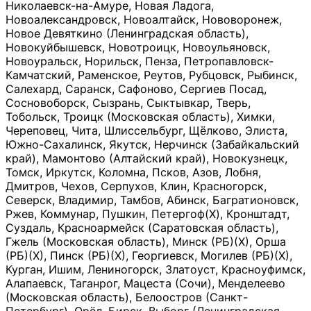
Николаевск-на-Амуре, Новая Ладога,
Новоалександровск, Новоалтайск, Нововоронеж,
Новое Девяткино (Ленинградская область),
Новокуйбышевск, Новотроицк, Новоульяновск,
Новоуральск, Норильск, Пенза, Петропавловск-
Камчатский, Раменское, Реутов, Рубцовск, Рыбинск,
Салехард, Саранск, Сафоново, Сергиев Посад,
Сосновоборск, Сызрань, Сыктывкар, Тверь,
Тобольск, Троицк (Московская область), Химки,
Череповец, Чита, Шлиссельбург, Щёлково, Элиста,
Южно-Сахалинск, Якутск, Нерчинск (Забайкальский
край), Мамонтово (Алтайский край), Новокузнецк,
Томск, Иркутск, Коломна, Псков, Азов, Лобня,
Дмитров, Чехов, Серпухов, Клин, Красногорск,
Северск, Владимир, Тамбов, Абинск, Багратионовск,
Ржев, Коммунар, Пушкин, Петергоф(Х), Кронштадт,
Суздаль, Красноармейск (Саратовская область),
Гжель (Московская область), Минск (РБ)(Х), Орша
(РБ)(Х), Пинск (РБ)(Х), Георгиевск, Могилев (РБ)(Х),
Курган, Ишим, Лениногорск, Златоуст, Красноуфимск,
Алапаевск, Таганрог, Мацеста (Сочи), Менделеево
(Московская область), Белоостров (Санкт-