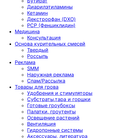
Бутират
Диарилэтиламины
Кетамин
Декстрорфан (DXO)
PCP (Фенциклидин)
Медицина
Консультация
Основа курительных смесей
Твердый
Россыпь
Реклама
SMM
Наружная реклама
Спам/Рассылка
Товары для грова
Удобрения и стимуляторы
Субстраты,тара и горшки
Готовые гроубоксы
Палатки, гроутенты
Освещение растений
Вентиляция
Гидропонные системы
Аксессуары, литература