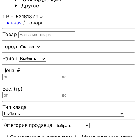
Другoе
1 ₿ = 5216187.9 ₽
Главная
/
Товары
Товар
Город
Район
Цена, ₽
Вес, (гр)
Тип клада
Категория продавца