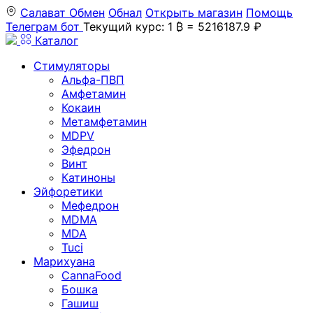
Салават
Обмен
Обнал
Открыть магазин
Помощь
Телеграм бот
Текущий курс: 1 ₿ = 5216187.9 ₽
Каталог
Стимуляторы
Альфа-ПВП
Амфетамин
Кокаин
Метамфетамин
MDPV
Эфедрон
Винт
Катиноны
Эйфоретики
Мефедрон
MDMA
MDA
Tuci
Марихуана
CannaFood
Бошка
Гашиш