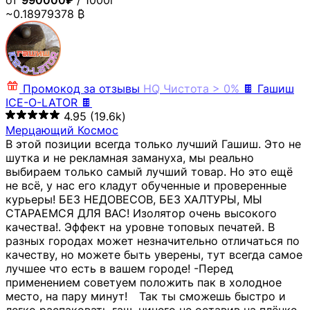
от
990000₽
/ 1000г
~0.18979378 ₿
Промокод за отзывы
HQ
Чистота > 0%
🍫 Гашиш
ICE-O-LATOR 🍫
4.95
(19.6k)
Мерцающий Космос
В этой позиции всегда только лучший Гашиш. Это не
шутка и не рекламная замануха, мы реально
выбираем только самый лучший товар. Но это ещё
не всё, у нас его кладут обученные и проверенные
курьеры! БЕЗ НЕДОВЕСОВ, БЕЗ ХАЛТУРЫ, МЫ
СТАРАЕМСЯ ДЛЯ ВАС! Изолятор очень высокого
качества!. Эффект на уровне топовых печатей. В
разных городах может незначительно отличаться по
качеству, но можете быть уверены, тут всегда самое
лучшее что есть в вашем городе! -Перед
применением советуем положить пак в холодное
место, на пару минут!⠀ Так ты сможешь быстро и