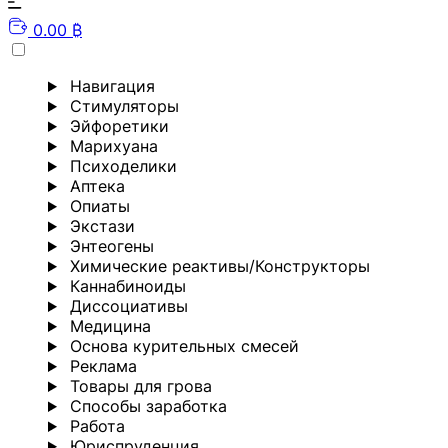
0.00 ₿
Навигация
Стимуляторы
Эйфоретики
Марихуана
Психоделики
Аптека
Опиаты
Экстази
Энтеогены
Химические реактивы/Конструкторы
Каннабиноиды
Диссоциативы
Медицина
Основа курительных смесей
Реклама
Товары для грова
Способы заработка
Работа
Юриспруденция