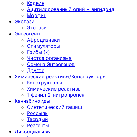
Кодеин
Ацитилированный опий + ангидрид
Морфин
Экстази
Экстази
Энтеогены
Афродизиаки
Стимуляторы
Грибы (х)
Чистка организма
Семена Энтеогенов
Другое
Химические реактивы/Конструкторы
Конструкторы
Химические реактивы
1-фенил-2-нитропропен
Каннабиноиды
Синтетический гашиш
Россыпь
Твердый
Реагенты
Диссоциативы