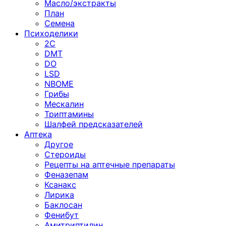
Масло/экстракты
План
Семена
Психоделики
2C
DMT
DO
LSD
NBOME
Грибы
Мескалин
Триптамины
Шалфей предсказателей
Аптека
Другое
Стероиды
Рецепты на аптечные препараты
Феназепам
Ксанакс
Лирика
Баклосан
Фенибут
Амитриптилин