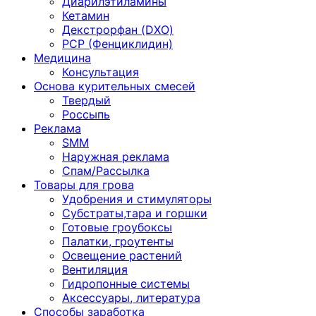
Диарилэтиламины
Кетамин
Декстрорфан (DXO)
PCP (Фенциклидин)
Медицина
Консультация
Основа курительных смесей
Твердый
Россыпь
Реклама
SMM
Наружная реклама
Спам/Рассылка
Товары для грова
Удобрения и стимуляторы
Субстраты,тара и горшки
Готовые гроубоксы
Палатки, гроутенты
Освещение растений
Вентиляция
Гидропонные системы
Аксессуары, литература
Способы заработка