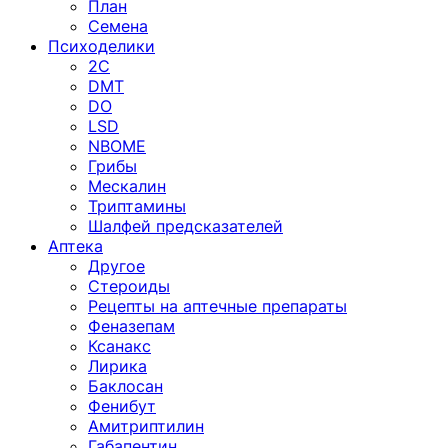
План
Семена
Психоделики
2C
DMT
DO
LSD
NBOME
Грибы
Мескалин
Триптамины
Шалфей предсказателей
Аптека
Другое
Стероиды
Рецепты на аптечные препараты
Феназепам
Ксанакс
Лирика
Баклосан
Фенибут
Амитриптилин
Габапентин