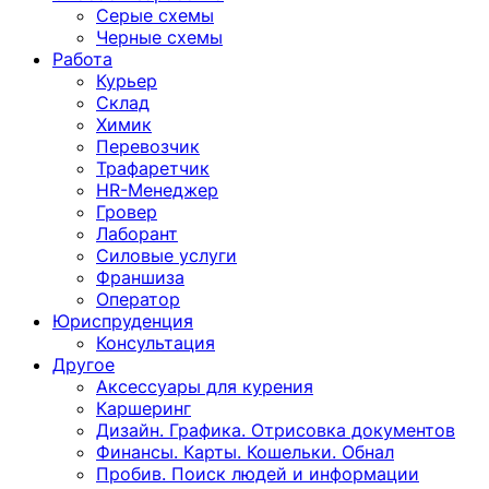
Серые схемы
Черные схемы
Работа
Курьер
Склад
Химик
Перевозчик
Трафаретчик
HR-Менеджер
Гровер
Лаборант
Силовые услуги
Франшиза
Оператор
Юриспруденция
Консультация
Другoе
Аксессуары для курения
Каршеринг
Дизайн. Графика. Отрисовка документов
Финансы. Карты. Кошельки. Обнал
Пробив. Поиск людей и информации