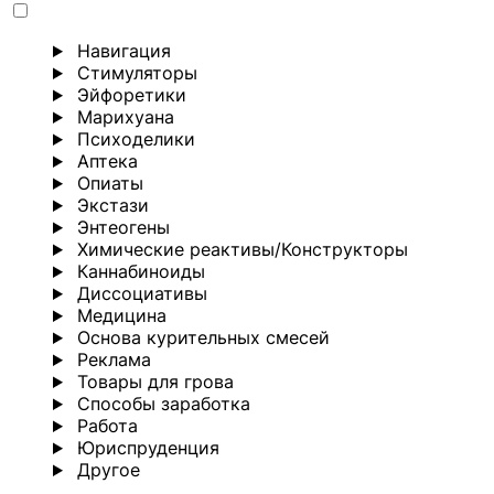
Навигация
Стимуляторы
Эйфоретики
Марихуана
Психоделики
Аптека
Опиаты
Экстази
Энтеогены
Химические реактивы/Конструкторы
Каннабиноиды
Диссоциативы
Медицина
Основа курительных смесей
Реклама
Товары для грова
Способы заработка
Работа
Юриспруденция
Другoе