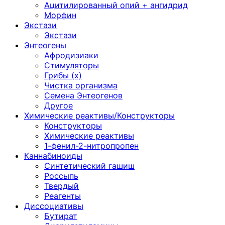
Ацитилированный опий + ангидрид
Морфин
Экстази
Экстази
Энтеогены
Афродизиаки
Стимуляторы
Грибы (х)
Чистка организма
Семена Энтеогенов
Другое
Химические реактивы/Конструкторы
Конструкторы
Химические реактивы
1-фенил-2-нитропропен
Каннабиноиды
Синтетический гашиш
Россыпь
Твердый
Реагенты
Диссоциативы
Бутират