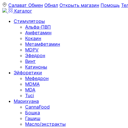
Салават
Обмен
Обнал
Открыть магазин
Помощь
Те
Каталог
Стимуляторы
Альфа-ПВП
Амфетамин
Кокаин
Метамфетамин
MDPV
Эфедрон
Винт
Катиноны
Эйфоретики
Мефедрон
MDMA
MDA
Tuci
Марихуана
CannaFood
Бошка
Гашиш
Масло/экстракты