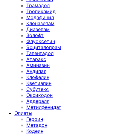
Трамадол
Тропикамид
Модафинил
Клоназепам
Диазепам
Золофт
Флуоксетин
Эсциталопрам
Тапентадол
Атаракс
Аминазин
Андипал
Клофелин
Кветиапин
Субутекс
Оксикодон
Аддералл
Метилфенидат
Опиаты
Героин
Метадон
Кодеин