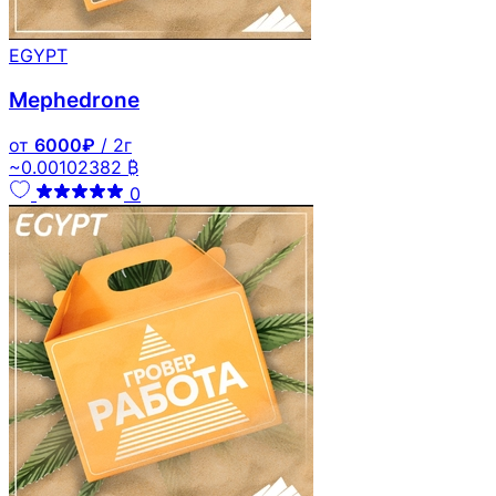
EGYPT
Mephedrone
от
6000₽
/ 2г
~0.00102382 ₿
0