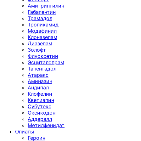
Амитриптилин
Габапентин
Трамадол
Тропикамид
Модафинил
Клоназепам
Диазепам
Золофт
Флуоксетин
Эсциталопрам
Тапентадол
Атаракс
Аминазин
Андипал
Клофелин
Кветиапин
Субутекс
Оксикодон
Аддералл
Метилфенидат
Опиаты
Героин