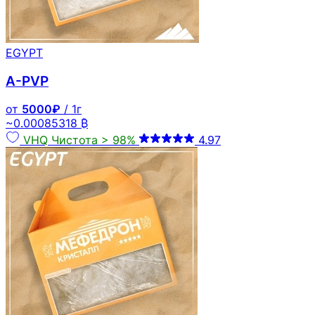
EGYPT
A-PVP
от
5000₽
/ 1г
~0.00085318 ₿
VHQ
Чистота > 98%
4.97