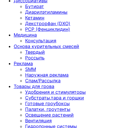
Диссоциативы
Бутират
Диарилэтиламины
Кетамин
Декстрорфан (DXO)
PCP (Фенциклидин)
Медицина
Консультация
Основа курительных смесей
Твердый
Россыпь
Реклама
SMM
Наружная реклама
Спам/Рассылка
Товары для грова
Удобрения и стимуляторы
Субстраты,тара и горшки
Готовые гроубоксы
Палатки, гроутенты
Освещение растений
Вентиляция
Гидропонные системы