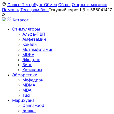
Санкт-Петербург
Обмен
Обнал
Открыть магазин
Помощь
Телеграм бот
Текущий курс: 1 ₿ = 5860414.17
₽
Каталог
Стимуляторы
Альфа-ПВП
Амфетамин
Кокаин
Метамфетамин
MDPV
Эфедрон
Винт
Катиноны
Эйфоретики
Мефедрон
MDMA
MDA
Tuci
Марихуана
CannaFood
Бошка