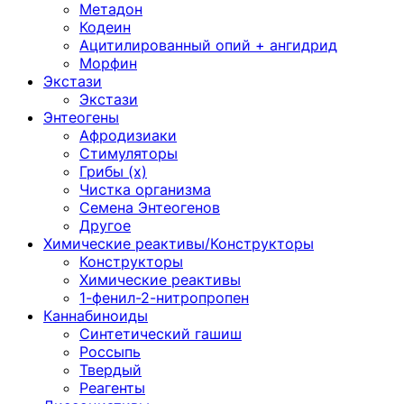
Метадон
Кодеин
Ацитилированный опий + ангидрид
Морфин
Экстази
Экстази
Энтеогены
Афродизиаки
Стимуляторы
Грибы (х)
Чистка организма
Семена Энтеогенов
Другое
Химические реактивы/Конструкторы
Конструкторы
Химические реактивы
1-фенил-2-нитропропен
Каннабиноиды
Синтетический гашиш
Россыпь
Твердый
Реагенты