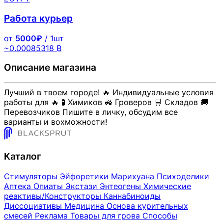
Работа курьер
от
5000₽
/ 1шт
~0.00085318 ₿
Описание магазина
Лучший в твоем городе! 🔥 Индивидуальные условия
работы для 🔥 🧪 Химиков 🚜 Гроверов 🛒 Складов 🚚
Перевозчиков Пишите в личку, обсудим все
варианты и вохможности!
Каталог
Стимуляторы
Эйфоретики
Марихуана
Психоделики
Аптека
Опиаты
Экстази
Энтеогены
Химические
реактивы/Конструкторы
Каннабиноиды
Диссоциативы
Медицина
Основа курительных
смесей
Реклама
Товары для грова
Способы