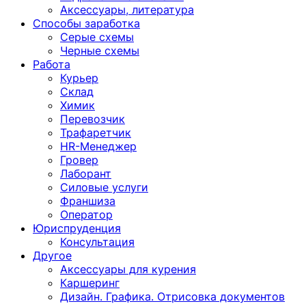
Аксессуары, литература
Способы заработка
Серые схемы
Черные схемы
Работа
Курьер
Склад
Химик
Перевозчик
Трафаретчик
HR-Менеджер
Гровер
Лаборант
Силовые услуги
Франшиза
Оператор
Юриспруденция
Консультация
Другoе
Аксессуары для курения
Каршеринг
Дизайн. Графика. Отрисовка документов