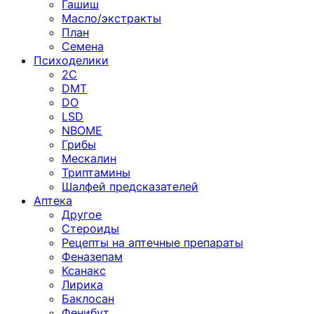
Гашиш
Масло/экстракты
План
Семена
Психоделики
2C
DMT
DO
LSD
NBOME
Грибы
Мескалин
Триптамины
Шалфей предсказателей
Аптека
Другое
Стероиды
Рецепты на аптечные препараты
Феназепам
Ксанакс
Лирика
Баклосан
Фенибут