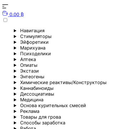
0.00 ₿
Навигация
Стимуляторы
Эйфоретики
Марихуана
Психоделики
Аптека
Опиаты
Экстази
Энтеогены
Химические реактивы/Конструкторы
Каннабиноиды
Диссоциативы
Медицина
Основа курительных смесей
Реклама
Товары для грова
Способы заработка
Работа