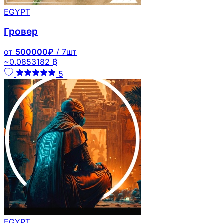
EGYPT
Гровер
от
500000₽
/ 7шт
~0.0853182 ₿
5
EGYPT