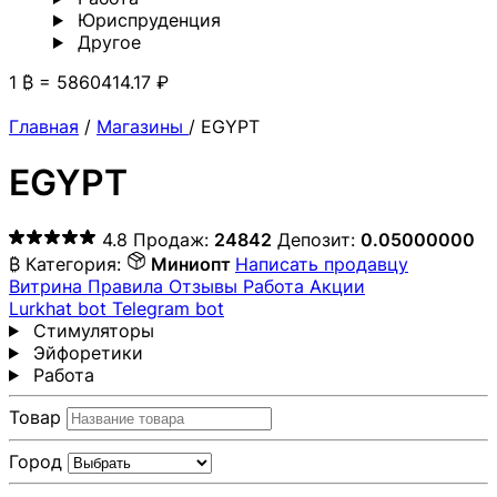
Юриспруденция
Другoе
1 ₿ = 5860414.17 ₽
Главная
/
Магазины
/
EGYPT
EGYPT
4.8
Продаж:
24842
Депозит:
0.05000000
₿
Категория:
Миниопт
Написать продавцу
Витрина
Правила
Отзывы
Работа
Акции
Lurkhat bot
Telegram bot
Стимуляторы
Эйфоретики
Работа
Товар
Город