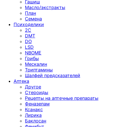
Гашиш
Масло/экстракты
План
Семена
Психоделики
2C
DMT
DO
LSD
NBOME
Грибы
Мескалин
Триптамины
Шалфей предсказателей
Аптека
Другое
Стероиды
Рецепты на аптечные препараты
Феназепам
Ксанакс
Лирика
Баклосан
Фенибут