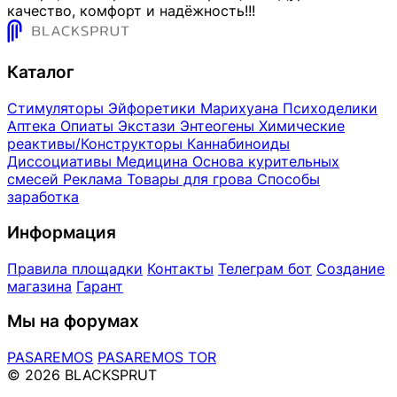
качество, комфорт и надёжность!!!
Каталог
Стимуляторы
Эйфоретики
Марихуана
Психоделики
Аптека
Опиаты
Экстази
Энтеогены
Химические
реактивы/Конструкторы
Каннабиноиды
Диссоциативы
Медицина
Основа курительных
смесей
Реклама
Товары для грова
Способы
заработка
Информация
Правила площадки
Контакты
Телеграм бот
Создание
магазина
Гарант
Мы на форумах
PASAREMOS
PASAREMOS TOR
© 2026 BLACKSPRUT