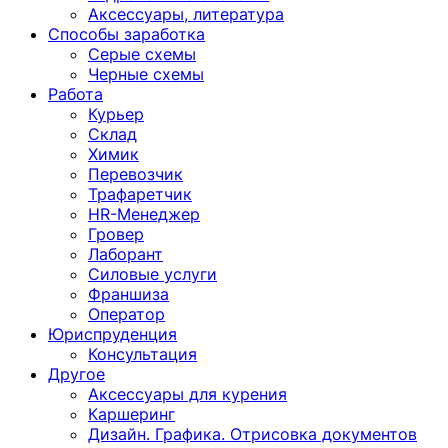
Аксессуары, литература
Способы заработка
Серые схемы
Черные схемы
Работа
Курьер
Склад
Химик
Перевозчик
Трафаретчик
HR-Менеджер
Гровер
Лаборант
Силовые услуги
Франшиза
Оператор
Юриспруденция
Консультация
Другoе
Аксессуары для курения
Каршеринг
Дизайн. Графика. Отрисовка документов