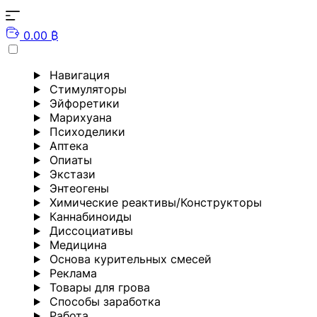
0.00 ₿
Навигация
Стимуляторы
Эйфоретики
Марихуана
Психоделики
Аптека
Опиаты
Экстази
Энтеогены
Химические реактивы/Конструкторы
Каннабиноиды
Диссоциативы
Медицина
Основа курительных смесей
Реклама
Товары для грова
Способы заработка
Работа