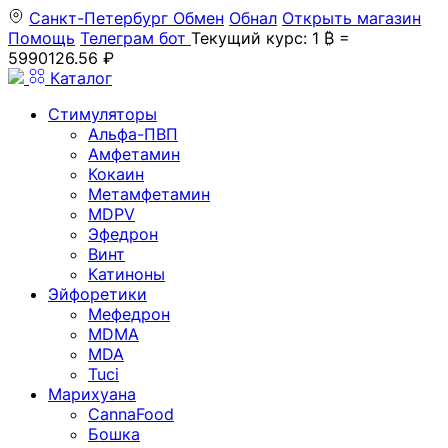
Санкт-Петербург
Обмен
Обнал
Открыть магазин
Помощь
Телеграм бот
Текущий курс: 1 ₿ =
5990126.56 ₽
Каталог
Стимуляторы
Альфа-ПВП
Амфетамин
Кокаин
Метамфетамин
MDPV
Эфедрон
Винт
Катиноны
Эйфоретики
Мефедрон
MDMA
MDA
Tuci
Марихуана
CannaFood
Бошка