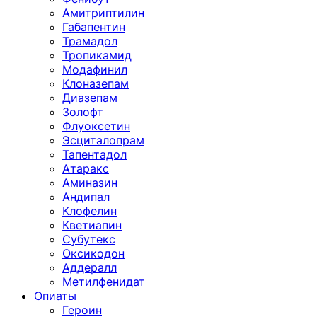
Амитриптилин
Габапентин
Трамадол
Тропикамид
Модафинил
Клоназепам
Диазепам
Золофт
Флуоксетин
Эсциталопрам
Тапентадол
Атаракс
Аминазин
Андипал
Клофелин
Кветиапин
Субутекс
Оксикодон
Аддералл
Метилфенидат
Опиаты
Героин