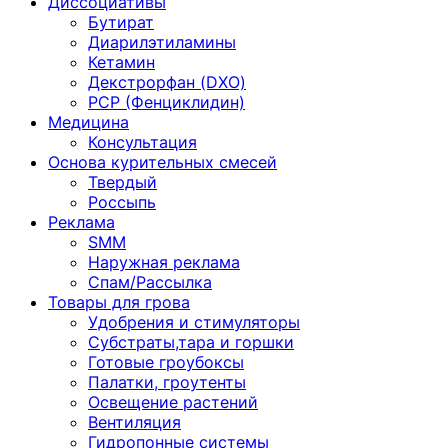
Диссоциативы
Бутират
Диарилэтиламины
Кетамин
Декстрорфан (DXO)
PCP (Фенциклидин)
Медицина
Консультация
Основа курительных смесей
Твердый
Россыпь
Реклама
SMM
Наружная реклама
Спам/Рассылка
Товары для грова
Удобрения и стимуляторы
Субстраты,тара и горшки
Готовые гроубоксы
Палатки, гроутенты
Освещение растений
Вентиляция
Гидропонные системы