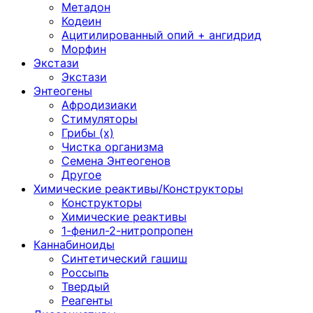
Метадон
Кодеин
Ацитилированный опий + ангидрид
Морфин
Экстази
Экстази
Энтеогены
Афродизиаки
Стимуляторы
Грибы (х)
Чистка организма
Семена Энтеогенов
Другое
Химические реактивы/Конструкторы
Конструкторы
Химические реактивы
1-фенил-2-нитропропен
Каннабиноиды
Синтетический гашиш
Россыпь
Твердый
Реагенты