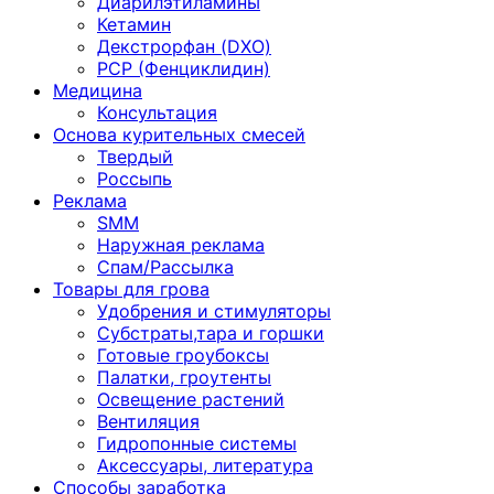
Диарилэтиламины
Кетамин
Декстрорфан (DXO)
PCP (Фенциклидин)
Медицина
Консультация
Основа курительных смесей
Твердый
Россыпь
Реклама
SMM
Наружная реклама
Спам/Рассылка
Товары для грова
Удобрения и стимуляторы
Субстраты,тара и горшки
Готовые гроубоксы
Палатки, гроутенты
Освещение растений
Вентиляция
Гидропонные системы
Аксессуары, литература
Способы заработка