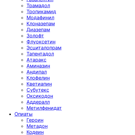
Трамадол
Тропикамид
Модафинил
Клоназепам
Диазепам
Золофт
Флуоксетин
Эсциталопрам
Тапентадол
Атаракс
Аминазин
Андипал
Клофелин
Кветиапин
Субутекс
Оксикодон
Аддералл
Метилфенидат
Опиаты
Героин
Метадон
Кодеин