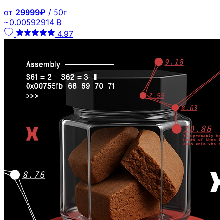
от
29999₽
/ 50г
~0.00592914 ₿
4.97