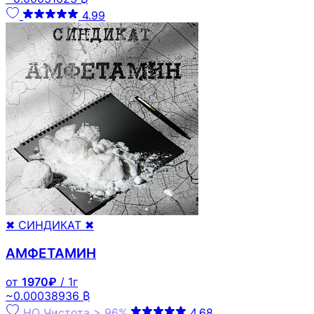
4.99
✖ СИНДИКАТ ✖
АМФЕТАМИН
от
1970₽
/ 1г
~0.00038936 ₿
HQ
Чистота > 96%
4.68