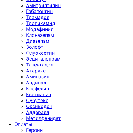
Амитриптилин
Габапентин
Трамадол
Тропикамид
Модафинил
Клоназепам
Диазепам
Золофт
Флуоксетин
Эсциталопрам
Тапентадол
Атаракс
Аминазин
Андипал
Клофелин
Кветиапин
Субутекс
Оксикодон
Аддералл
Метилфенидат
Опиаты
Героин