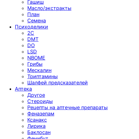
Гашиш
Масло/экстракты
План
Семена
Психоделики
2C
DMT
DO
LSD
NBOME
Грибы
Мескалин
Триптамины
Шалфей предсказателей
Аптека
Другое
Стероиды
Рецепты на аптечные препараты
Феназепам
Ксанакс
Лирика
Баклосан
Фенибут