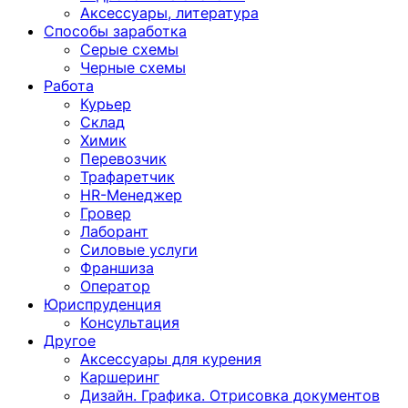
Аксессуары, литература
Способы заработка
Серые схемы
Черные схемы
Работа
Курьер
Склад
Химик
Перевозчик
Трафаретчик
HR-Менеджер
Гровер
Лаборант
Силовые услуги
Франшиза
Оператор
Юриспруденция
Консультация
Другoе
Аксессуары для курения
Каршеринг
Дизайн. Графика. Отрисовка документов