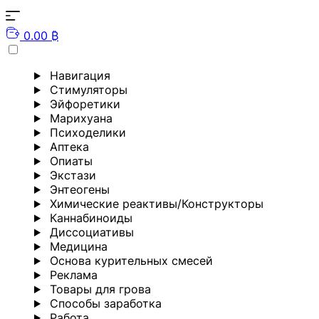
0.00 ₿
Навигация
Стимуляторы
Эйфоретики
Марихуана
Психоделики
Аптека
Опиаты
Экстази
Энтеогены
Химические реактивы/Конструкторы
Каннабиноиды
Диссоциативы
Медицина
Основа курительных смесей
Реклама
Товары для грова
Способы заработка
Работа