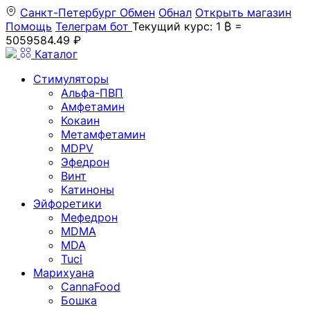
Санкт-Петербург
Обмен
Обнал
Открыть магазин
Помощь
Телеграм бот
Текущий курс: 1 ₿ =
5059584.49 ₽
Каталог
Стимуляторы
Альфа-ПВП
Амфетамин
Кокаин
Метамфетамин
MDPV
Эфедрон
Винт
Катиноны
Эйфоретики
Мефедрон
MDMA
MDA
Tuci
Марихуана
CannaFood
Бошка