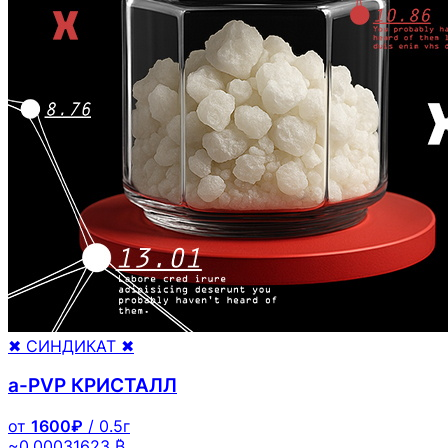
✖ СИНДИКАТ ✖
a-PVP КРИСТАЛЛ
от
1600₽
/ 0.5г
~0.00031623 ₿