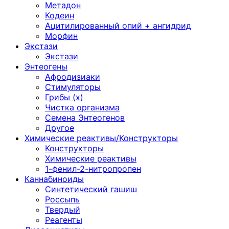
Метадон
Кодеин
Ацитилированный опий + ангидрид
Морфин
Экстази
Экстази
Энтеогены
Афродизиаки
Стимуляторы
Грибы (х)
Чистка организма
Семена Энтеогенов
Другое
Химические реактивы/Конструкторы
Конструкторы
Химические реактивы
1-фенил-2-нитропропен
Каннабиноиды
Синтетический гашиш
Россыпь
Твердый
Реагенты