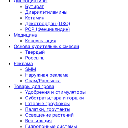
Диссоциативы
Бутират
Диарилэтиламины
Кетамин
Декстрорфан (DXO)
PCP (Фенциклидин)
Медицина
Консультация
Основа курительных смесей
Твердый
Россыпь
Реклама
SMM
Наружная реклама
Спам/Рассылка
Товары для грова
Удобрения и стимуляторы
Субстраты,тара и горшки
Готовые гроубоксы
Палатки, гроутенты
Освещение растений
Вентиляция
Гидропонные системы