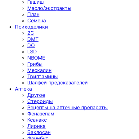
Гашиш
Масло/экстракты
План
Семена
Психоделики
2C
DMT
DO
LSD
NBOME
Грибы
Мескалин
Триптамины
Шалфей предсказателей
Аптека
Другое
Стероиды
Рецепты на аптечные препараты
Феназепам
Ксанакс
Лирика
Баклосан
Фенибут