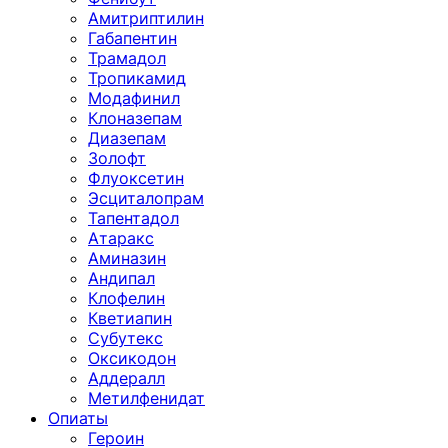
Амитриптилин
Габапентин
Трамадол
Тропикамид
Модафинил
Клоназепам
Диазепам
Золофт
Флуоксетин
Эсциталопрам
Тапентадол
Атаракс
Аминазин
Андипал
Клофелин
Кветиапин
Субутекс
Оксикодон
Аддералл
Метилфенидат
Опиаты
Героин