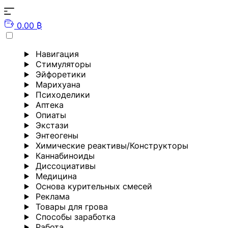
0.00 ₿
Навигация
Стимуляторы
Эйфоретики
Марихуана
Психоделики
Аптека
Опиаты
Экстази
Энтеогены
Химические реактивы/Конструкторы
Каннабиноиды
Диссоциативы
Медицина
Основа курительных смесей
Реклама
Товары для грова
Способы заработка
Работа