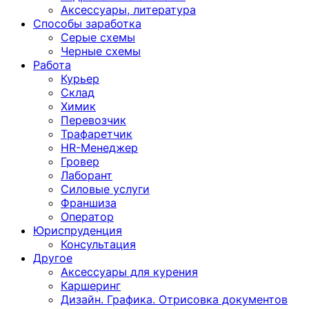
Аксессуары, литература
Способы заработка
Серые схемы
Черные схемы
Работа
Курьер
Склад
Химик
Перевозчик
Трафаретчик
HR-Менеджер
Гровер
Лаборант
Силовые услуги
Франшиза
Оператор
Юриспруденция
Консультация
Другoе
Аксессуары для курения
Каршеринг
Дизайн. Графика. Отрисовка документов