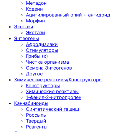
Метадон
Кодеин
Ацитилированный опий + ангидрид
Морфин
Экстази
Экстази
Энтеогены
Афродизиаки
Стимуляторы
Грибы (х)
Чистка организма
Семена Энтеогенов
Другое
Химические реактивы/Конструкторы
Конструкторы
Химические реактивы
1-фенил-2-нитропропен
Каннабиноиды
Синтетический гашиш
Россыпь
Твердый
Реагенты