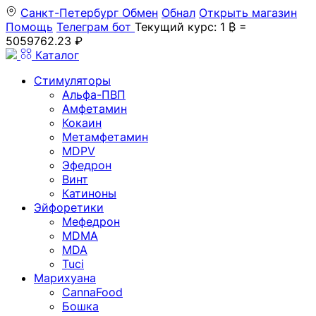
Санкт-Петербург
Обмен
Обнал
Открыть магазин
Помощь
Телеграм бот
Текущий курс: 1 ₿ =
5059762.23 ₽
Каталог
Стимуляторы
Альфа-ПВП
Амфетамин
Кокаин
Метамфетамин
MDPV
Эфедрон
Винт
Катиноны
Эйфоретики
Мефедрон
MDMA
MDA
Tuci
Марихуана
CannaFood
Бошка