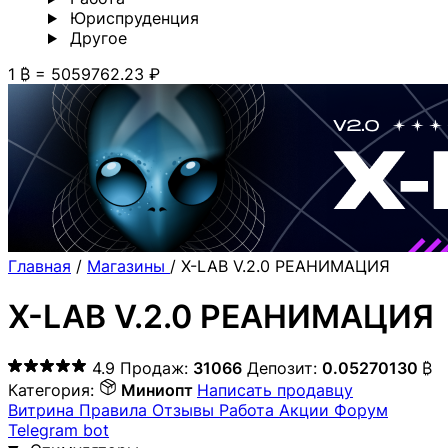
Юриспруденция
Другoе
1 ₿ = 5059762.23 ₽
Главная
/
Магазины
/
X-LAB V.2.0 РЕАНИМАЦИЯ
X-LAB V.2.0 РЕАНИМАЦИЯ
4.9
Продаж:
31066
Депозит:
0.05270130
₿
Категория:
Миниопт
Написать продавцу
Витрина
Правила
Отзывы
Работа
Акции
Форум
Telegram bot