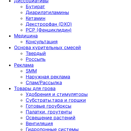
Диссоциативы
Бутират
Диарилэтиламины
Кетамин
Декстрорфан (DXO)
PCP (Фенциклидин)
Медицина
Консультация
Основа курительных смесей
Твердый
Россыпь
Реклама
SMM
Наружная реклама
Спам/Рассылка
Товары для грова
Удобрения и стимуляторы
Субстраты,тара и горшки
Готовые гроубоксы
Палатки, гроутенты
Освещение растений
Вентиляция
Гидропонные системы