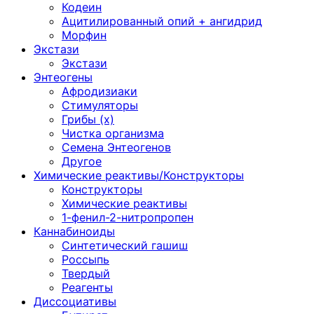
Кодеин
Ацитилированный опий + ангидрид
Морфин
Экстази
Экстази
Энтеогены
Афродизиаки
Стимуляторы
Грибы (х)
Чистка организма
Семена Энтеогенов
Другое
Химические реактивы/Конструкторы
Конструкторы
Химические реактивы
1-фенил-2-нитропропен
Каннабиноиды
Синтетический гашиш
Россыпь
Твердый
Реагенты
Диссоциативы