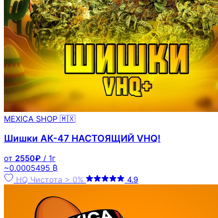
MEXICA SHOP 🇲🇽
Шишки АК-47 НАСТОЯЩИЙ VHQ!
от
2550₽
/ 1г
~0.0005495 ₿
HQ
Чистота > 0%
4.9