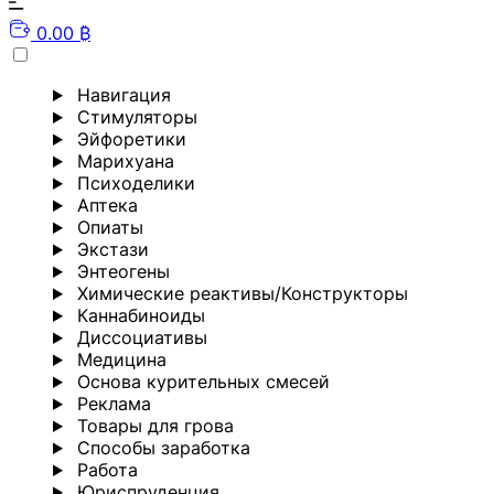
0.00 ₿
Навигация
Стимуляторы
Эйфоретики
Марихуана
Психоделики
Аптека
Опиаты
Экстази
Энтеогены
Химические реактивы/Конструкторы
Каннабиноиды
Диссоциативы
Медицина
Основа курительных смесей
Реклама
Товары для грова
Способы заработка
Работа
Юриспруденция