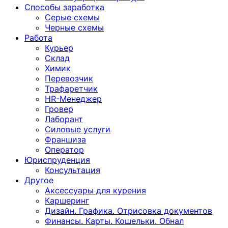
Способы заработка
Серые схемы
Черные схемы
Работа
Курьер
Склад
Химик
Перевозчик
Трафаретчик
HR-Менеджер
Гровер
Лаборант
Силовые услуги
Франшиза
Оператор
Юриспруденция
Консультация
Другoе
Аксессуары для курения
Каршеринг
Дизайн. Графика. Отрисовка документов
Финансы. Карты. Кошельки. Обнал