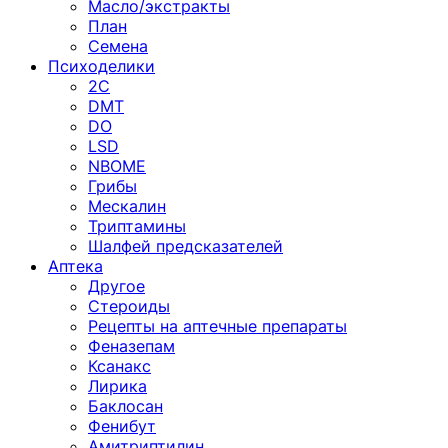
Масло/экстракты
План
Семена
Психоделики
2C
DMT
DO
LSD
NBOME
Грибы
Мескалин
Триптамины
Шалфей предсказателей
Аптека
Другое
Стероиды
Рецепты на аптечные препараты
Феназепам
Ксанакс
Лирика
Баклосан
Фенибут
Амитриптилин