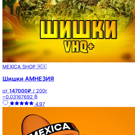
MEXICA SHOP 🇲🇽
Шишки АМНЕЗИЯ
от
147000₽
/ 200г
~0.03167692 ₿
4.97