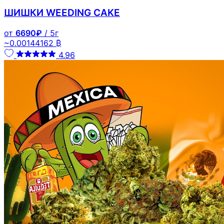
ШИШКИ WEEDING CAKE
от
6690₽
/ 5г
~0.00144162 ₿
4.96