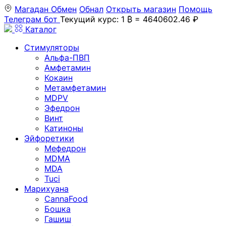
Магадан
Обмен
Обнал
Открыть магазин
Помощь
Телеграм бот
Текущий курс: 1 ₿ = 4640602.46 ₽
Каталог
Стимуляторы
Альфа-ПВП
Амфетамин
Кокаин
Метамфетамин
MDPV
Эфедрон
Винт
Катиноны
Эйфоретики
Мефедрон
MDMA
MDA
Tuci
Марихуана
CannaFood
Бошка
Гашиш