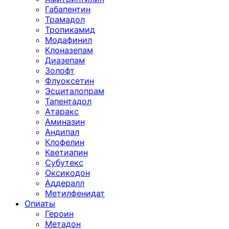
Габапентин
Трамадол
Тропикамид
Модафинил
Клоназепам
Диазепам
Золофт
Флуоксетин
Эсциталопрам
Тапентадол
Атаракс
Аминазин
Андипал
Клофелин
Кветиапин
Субутекс
Оксикодон
Аддералл
Метилфенидат
Опиаты
Героин
Метадон