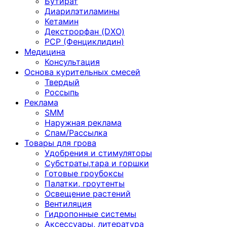
Бутират
Диарилэтиламины
Кетамин
Декстрорфан (DXO)
PCP (Фенциклидин)
Медицина
Консультация
Основа курительных смесей
Твердый
Россыпь
Реклама
SMM
Наружная реклама
Спам/Рассылка
Товары для грова
Удобрения и стимуляторы
Субстраты,тара и горшки
Готовые гроубоксы
Палатки, гроутенты
Освещение растений
Вентиляция
Гидропонные системы
Аксессуары, литература