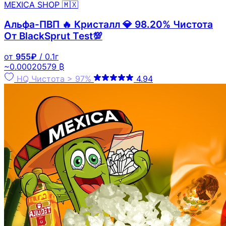
MEXICA SHOP 🇲🇽
Альфа-ПВП 🔥 Кристалл 💎 98.20% Чистота
От BlackSprut Test💯
от
955₽
/ 0.1г
~0.00020579 ₿
HQ
Чистота > 97%
4.94