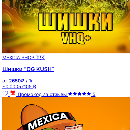
MEXICA SHOP 🇲🇽
Шишки “OG KUSH”
от
2650₽
/ 1г
~0.00057105 ₿
Промокод за отзывы
5