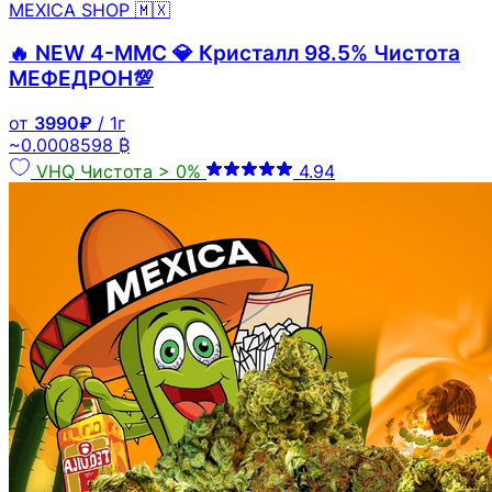
MEXICA SHOP 🇲🇽
🔥 NEW 4-MMC 💎 Кристалл 98.5% Чистота
МЕФЕДРОН💯
от
3990₽
/ 1г
~0.0008598 ₿
VHQ
Чистота > 0%
4.94