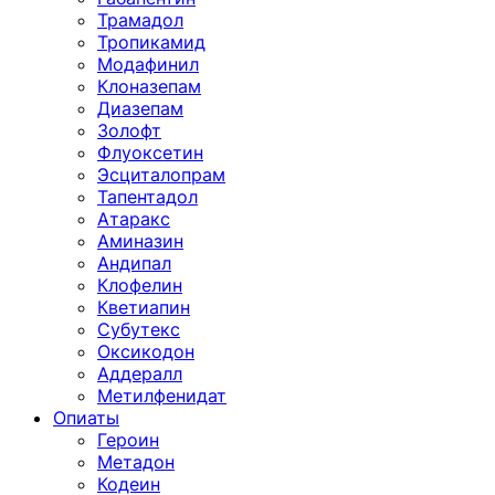
Трамадол
Тропикамид
Модафинил
Клоназепам
Диазепам
Золофт
Флуоксетин
Эсциталопрам
Тапентадол
Атаракс
Аминазин
Андипал
Клофелин
Кветиапин
Субутекс
Оксикодон
Аддералл
Метилфенидат
Опиаты
Героин
Метадон
Кодеин