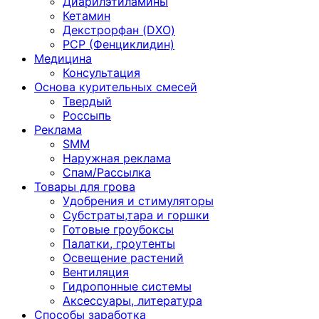
Диарилэтиламины
Кетамин
Декстрорфан (DXO)
PCP (Фенциклидин)
Медицина
Консультация
Основа курительных смесей
Твердый
Россыпь
Реклама
SMM
Наружная реклама
Спам/Рассылка
Товары для грова
Удобрения и стимуляторы
Субстраты,тара и горшки
Готовые гроубоксы
Палатки, гроутенты
Освещение растений
Вентиляция
Гидропонные системы
Аксессуары, литература
Способы заработка