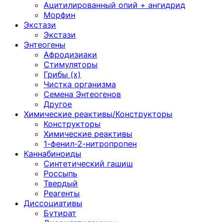
Ацитилированный опий + ангидрид
Морфин
Экстази
Экстази
Энтеогены
Афродизиаки
Стимуляторы
Грибы (х)
Чистка организма
Семена Энтеогенов
Другое
Химические реактивы/Конструкторы
Конструкторы
Химические реактивы
1-фенил-2-нитропропен
Каннабиноиды
Синтетический гашиш
Россыпь
Твердый
Реагенты
Диссоциативы
Бутират