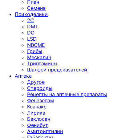
План
Семена
Психоделики
2C
DMT
DO
LSD
NBOME
Грибы
Мескалин
Триптамины
Шалфей предсказателей
Аптека
Другое
Стероиды
Рецепты на аптечные препараты
Феназепам
Ксанакс
Лирика
Баклосан
Фенибут
Амитриптилин
Габапентин