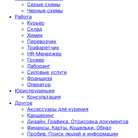
Серые схемы
Черные схемы
Работа
Курьер
Склад
Химик
Перевозчик
Трафаретчик
HR-Менеджер
Гровер
Лаборант
Силовые услуги
Франшиза
Оператор
Юриспруденция
Консультация
Другoе
Аксессуары для курения
Каршеринг
Дизайн. Графика. Отрисовка документов
Финансы. Карты. Кошельки. Обнал
Пробив. Поиск людей и информации