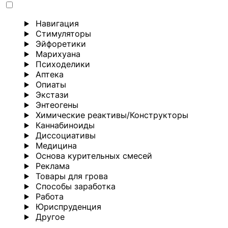
Навигация
Стимуляторы
Эйфоретики
Марихуана
Психоделики
Аптека
Опиаты
Экстази
Энтеогены
Химические реактивы/Конструкторы
Каннабиноиды
Диссоциативы
Медицина
Основа курительных смесей
Реклама
Товары для грова
Способы заработка
Работа
Юриспруденция
Другoе