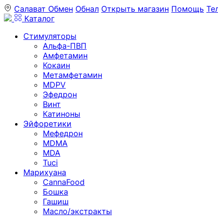
Салават
Обмен
Обнал
Открыть магазин
Помощь
Те
Каталог
Стимуляторы
Альфа-ПВП
Амфетамин
Кокаин
Метамфетамин
MDPV
Эфедрон
Винт
Катиноны
Эйфоретики
Мефедрон
MDMA
MDA
Tuci
Марихуана
CannaFood
Бошка
Гашиш
Масло/экстракты