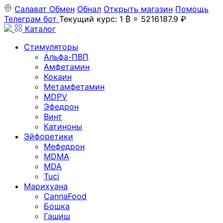
Салават
Обмен
Обнал
Открыть магазин
Помощь
Телеграм бот
Текущий курс: 1 ₿ = 5216187.9 ₽
Каталог
Стимуляторы
Альфа-ПВП
Амфетамин
Кокаин
Метамфетамин
MDPV
Эфедрон
Винт
Катиноны
Эйфоретики
Мефедрон
MDMA
MDA
Tuci
Марихуана
CannaFood
Бошка
Гашиш