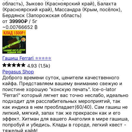
область), Зыково (Красноярский край), Балахта
(Красноярский край), Массандра (Крым, посёлок),
Бердянск (Запорожская область)
от
39990₽
/ 5г
~0.00766652 ₿
Гашиш Ferrari ⭐⭐⭐⭐⭐
4.93
(1.5k)
Pegasus Shop
Доброго времени суток, ценители качественного
кайфа. Представляем вашему вниманию свежую и
поистине хорошую "конскую печать". Ice-o-lator
"Ferrari" который лягнет вас точно неслабо, идеально
подходит для расслабительных мероприятий, так
как индика в нем преобладает(60/40). Сам гашиш не
липкий, мягкий, запах так же прекрасен как и его
эффект. Хитман для вашего Анатолия в мире гашиша,
попробуй и убедись. Клады в городе, легкий квест -
тяжелый кайф!