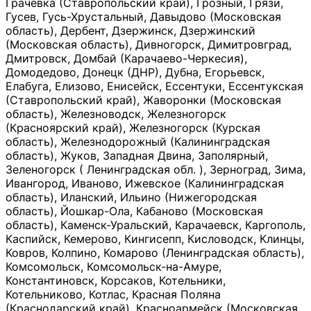
Грачевка (Ставропольский край), Грозный, Грязи,
Гусев, Гусь-Хрустальный, Давыдово (Московская
область), Дербент, Дзержинск, Дзержинский
(Московская область), Дивногорск, Димитровград,
Дмитровск, Домбай (Карачаево-Черкесия),
Домодедово, Донецк (ДНР), Дубна, Егорьевск,
Елабуга, Елизово, Енисейск, Ессентуки, Ессентукская
(Ставропольский край), Жаворонки (Московская
область), Железноводск, Железногорск
(Красноярский край), Железногорск (Курская
область), Железнодорожный (Калининградская
область), Жуков, Западная Двина, Заполярный,
Зеленогорск ( Ленинградская обл. ), Зерноград, Зима,
Ивангород, Иваново, Ижевское (Калининградская
область), Иланский, Ильино (Нижегородская
область), Йошкар-Ола, Кабаново (Московская
область), Каменск-Уральский, Карачаевск, Каргополь,
Каспийск, Кемерово, Кингисепп, Кисловодск, Клинцы,
Ковров, Колпино, Комарово (Ленинградская область),
Комсомольск, Комсомольск-на-Амуре,
Константиновск, Корсаков, Котельники,
Котельниково, Котлас, Красная Поляна
(Краснодарский край), Красноармейск (Московская