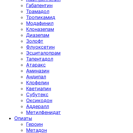
Габапентин
Трамадол
Тропикамид
Модафинил
Клоназепам
Диазепам
Золофт
Флуоксетин
Эсциталопрам
Тапентадол
Атаракс
Аминазин
Андипал
Клофелин
Кветиапин
Субутекс
Оксикодон
Аддералл
Метилфенидат
Опиаты
Героин
Метадон