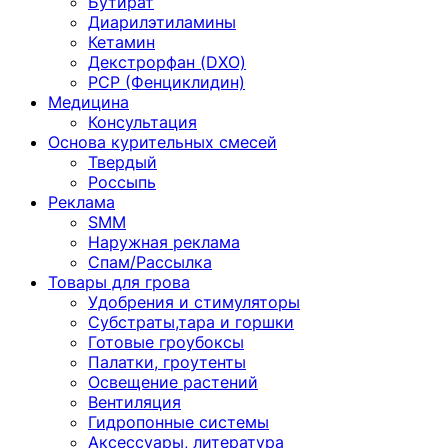
Бутират
Диарилэтиламины
Кетамин
Декстрорфан (DXO)
PCP (Фенциклидин)
Медицина
Консультация
Основа курительных смесей
Твердый
Россыпь
Реклама
SMM
Наружная реклама
Спам/Рассылка
Товары для грова
Удобрения и стимуляторы
Субстраты,тара и горшки
Готовые гроубоксы
Палатки, гроутенты
Освещение растений
Вентиляция
Гидропонные системы
Аксессуары, литература