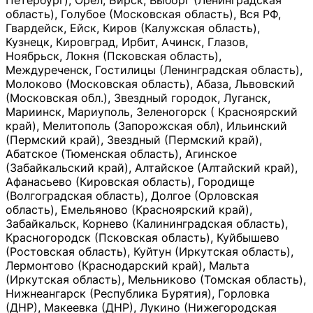
Петербург), Орёл, Бирск, Выборг (Ленинградская
область), Голубое (Московская область), Вся РФ,
Гвардейск, Ейск, Киров (Калужская область),
Кузнецк, Кировград, Ирбит, Ачинск, Глазов,
Ноябрьск, Локня (Псковская область),
Междуреченск, Гостилицы (Ленинградская область),
Молоково (Московская область), Абаза, Львовский
(Московская обл.), Звездный городок, Луганск,
Мариинск, Мариуполь, Зеленогорск ( Красноярский
край), Мелитополь (Запорожская обл), Ильинский
(Пермский край), Звездный (Пермский край),
Абатское (Тюменская область), Агинское
(Забайкальский край), Алтайское (Алтайский край),
Афанасьево (Кировская область), Городище
(Волгоградская область), Долгое (Орловская
область), Емельяново (Красноярский край),
Забайкальск, Корнево (Калининградская область),
Красногородск (Псковская область), Куйбышево
(Ростовская область), Куйтун (Иркутская область),
Лермонтово (Краснодарский край), Мальта
(Иркутская область), Мельниково (Томская область),
Нижнеангарск (Республика Бурятия), Горловка
(ДНР), Макеевка (ДНР), Лукино (Нижегородская