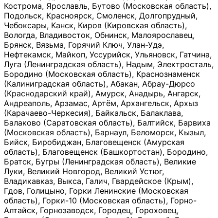
Кострома, Ярославль, Бутово (Московская область),
Подольск, Красноярск, Смоленск, Долгопрудный,
Чебоксары, Канск, Киров (Кировская область),
Вологда, Владивосток, Обнинск, Малоярославец,
Брянск, Вязьма, Горячий Ключ, Улан-Удэ,
Нефтекамск, Майкоп, Уссурийск, Ульяновск, Гатчина,
Луга (Ленинградская область), Надым, Электросталь,
Бородино (Московская область), Краснознаменск
(Калиниградская область), Абакан, Абрау-Дюрсо
(Краснодарский край), Амурск, Анадырь, Ангарск,
Андреаполь, Арзамас, Артём, Архангельск, Архыз
(Карачаево-Черкесия), Байкальск, Балаклава,
Балаково (Саратовская область), Балтийск, Барвиха
(Московская область), Барнаул, Беломорск, Кызыл,
Бийск, Биробиджан, Благовещенск (Амурская
область), Благовещенск (Башкортостан), Бородино,
Братск, Бугры (Ленинградская область), Великие
Луки, Великий Новгород, Великий Устюг,
Владикавказ, Выкса, Галич, Гвардейское (Крым),
Гдов, Голицыно, Горки Ленинские (Московская
область), Горки-10 (Московская область), Горно-
Алтайск, Горнозаводск, Городец, Гороховец,