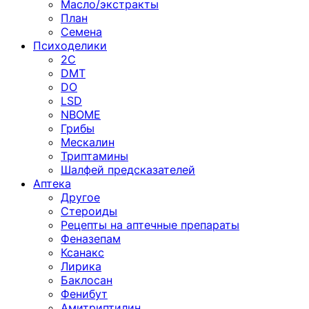
Масло/экстракты
План
Семена
Психоделики
2C
DMT
DO
LSD
NBOME
Грибы
Мескалин
Триптамины
Шалфей предсказателей
Аптека
Другое
Стероиды
Рецепты на аптечные препараты
Феназепам
Ксанакс
Лирика
Баклосан
Фенибут
Амитриптилин