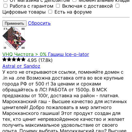
От магазина с депозитом
Моментальные клады
Работа с гарантом
Включая с доставкой
Цифровые товары
Есть на форуме
Сбросить
Применить
VHQ
Чистота > 0%
Гашиш Ice-o-lator
4.95
(17.8k)
Astral от Sandoz
У кого не открываются ссылки, поменяйте домен с
.in на .one Возможна доставка опта во все крупные
города РФ от 500 г! За ценами и сроками
обращайтесь в ЛС! РАБОТА от 1500р. В МСК
предзаказы от 100г, доставка на район - платная.
Марокканский гаш - Высшее качество для истинных
ценителей! Добро пожаловать в мир элитного
Марокканского гашиша! Этот продукт создан для
тех, кто ценит непревзойденное качество и желает
получить максимальное удовольствие от своего
опыта. Почему выбрать Марокканский гаш? Высшее