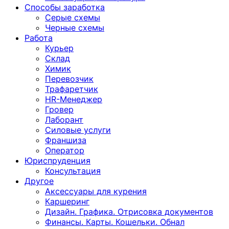
Способы заработка
Серые схемы
Черные схемы
Работа
Курьер
Склад
Химик
Перевозчик
Трафаретчик
HR-Менеджер
Гровер
Лаборант
Силовые услуги
Франшиза
Оператор
Юриспруденция
Консультация
Другoе
Аксессуары для курения
Каршеринг
Дизайн. Графика. Отрисовка документов
Финансы. Карты. Кошельки. Обнал