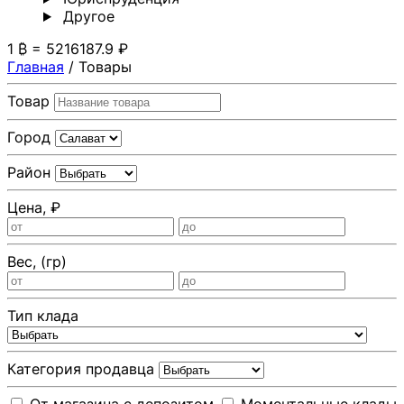
Другoе
1 ₿ = 5216187.9 ₽
Главная
/
Товары
Товар
Город
Район
Цена, ₽
Вес, (гр)
Тип клада
Категория продавца