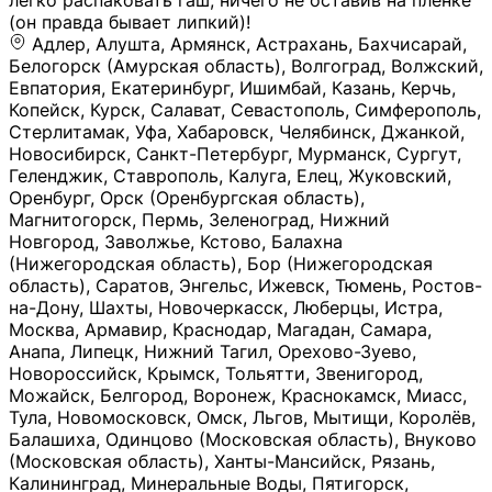
легко распаковать гаш, ничего не оставив на плёнке
(он правда бывает липкий)!
Адлер, Алушта, Армянск, Астрахань, Бахчисарай,
Белогорск (Амурская область), Волгоград, Волжский,
Евпатория, Екатеринбург, Ишимбай, Казань, Керчь,
Копейск, Курск, Салават, Севастополь, Симферополь,
Стерлитамак, Уфа, Хабаровск, Челябинск, Джанкой,
Новосибирск, Санкт-Петербург, Мурманск, Сургут,
Геленджик, Ставрополь, Калуга, Елец, Жуковский,
Оренбург, Орск (Оренбургская область),
Магнитогорск, Пермь, Зеленоград, Нижний
Новгород, Заволжье, Кстово, Балахна
(Нижегородская область), Бор (Нижегородская
область), Саратов, Энгельс, Ижевск, Тюмень, Ростов-
на-Дону, Шахты, Новочеркасск, Люберцы, Истра,
Москва, Армавир, Краснодар, Магадан, Самара,
Анапа, Липецк, Нижний Тагил, Орехово-Зуево,
Новороссийск, Крымск, Тольятти, Звенигород,
Можайск, Белгород, Воронеж, Краснокамск, Миасс,
Тула, Новомосковск, Омск, Льгов, Мытищи, Королёв,
Балашиха, Одинцово (Московская область), Внуково
(Московская область), Ханты-Мансийск, Рязань,
Калининград, Минеральные Воды, Пятигорск,