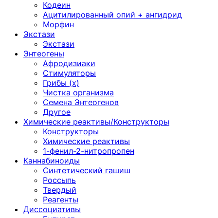
Кодеин
Ацитилированный опий + ангидрид
Морфин
Экстази
Экстази
Энтеогены
Афродизиаки
Стимуляторы
Грибы (х)
Чистка организма
Семена Энтеогенов
Другое
Химические реактивы/Конструкторы
Конструкторы
Химические реактивы
1-фенил-2-нитропропен
Каннабиноиды
Синтетический гашиш
Россыпь
Твердый
Реагенты
Диссоциативы