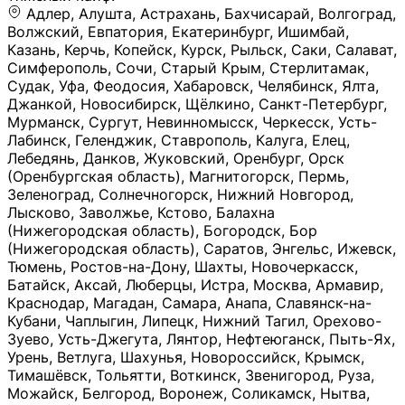
Адлер, Алушта, Астрахань, Бахчисарай, Волгоград, Волжский, Евпатория, Екатеринбург, Ишимбай, Казань, Керчь, Копейск, Курск, Рыльск, Саки, Салават, Симферополь, Сочи, Старый Крым, Стерлитамак, Судак, Уфа, Феодосия, Хабаровск, Челябинск, Ялта, Джанкой, Новосибирск, Щёлкино, Санкт-Петербург, Мурманск, Сургут, Невинномысск, Черкесск, Усть-Лабинск, Геленджик, Ставрополь, Калуга, Елец, Лебедянь, Данков, Жуковский, Оренбург, Орск (Оренбургская область), Магнитогорск, Пермь, Зеленоград, Солнечногорск, Нижний Новгород, Лысково, Заволжье, Кстово, Балахна (Нижегородская область), Богородск, Бор (Нижегородская область), Саратов, Энгельс, Ижевск, Тюмень, Ростов-на-Дону, Шахты, Новочеркасск, Батайск, Аксай, Люберцы, Истра, Москва, Армавир, Краснодар, Магадан, Самара, Анапа, Славянск-на-Кубани, Чаплыгин, Липецк, Нижний Тагил, Орехово-Зуево, Усть-Джегута, Лянтор, Нефтеюганск, Пыть-Ях, Урень, Ветлуга, Шахунья, Новороссийск, Крымск, Тимашёвск, Тольятти, Воткинск, Звенигород, Руза, Можайск, Белгород, Воронеж, Соликамск, Нытва, Лысьва (Пермский край), Чусовой, Кунгур, Краснокамск, Миасс, Губаха, Тула, Новомосковск, Донской, Омск, Льгов, Мытищи, Королёв, Ивантеевка, Балашиха, Семилуки, Кудымкар, Старый Оскол, Оса (Пермский край), Одинцово (Московская область), Ханты-Мансийск, Лабинск, Темрюк, Курганинск, Белореченск (Краснодарский край), Алупкa, Губкин, Рязань, Калининград, Усть-Илимск, Фрязино, Минеральные Воды, Пятигорск, Кострома, Ярославль, Коркино, Верхняя Пышма, Подольск, Красноярск, Смоленск, Долгопрудный, Чебоксары, Калачинск, Канск, Киров (Кировская область), Вологда, Рославль, Владивосток, Обнинск, Балабаново (Калужская область), Малоярославец, Брянск, Видное, Ярцево, Вязьма, Гагарин, Приволжск, Фурманов, Чайковский, Кинешма, Горячий Ключ, Улан-Удэ, Туймазы, Дюртюли, Альметьевск, Нефтекамск, Хадыженск, Апшеронск, Майкоп, Уссурийск, Ульяновск, Гатчина, Луга (Ленинградская область), Надым, Ногинск, Электросталь, Железнодорожный (Московская область), Бутурлиновка, Кириллов, Краснознаменск (Калиниградская область), Мышкин, Томмот, Холм, Абакан, Абдулино, Агидель, Агрыз, Адыгейск, Азнакаево, Алатырь, Алдан, Алейск, Александров, Александровск, Алексеевка (Белгородская обл.), Алексин, Амурск, Анадырь, Ангарск, Андреаполь, Анжеро-Судженск, Анива, Апатиты, Арамиль, Ардон, Арзамас, Аркадак, Арсеньев, Артём, Артёмовский, Архангельск, Асбест, Асино, Аткарск, Ахтубинск, Аша, Бабаево (Вологодская область), Бавлы (Республика Татарстан), Байкальск, Бакал, Баксан, Балаклава, Балаково (Саратовская область), Балашов (Саратовская область), Балтийск, Барабинск, Барнаул, Барыш (Ульяновская область), Бежецк, Белая Калитва (Ростовская область), Белебей, Белогорск (Крым), Белозерск, Белокуриха, Беломорск, Белоозёрский (Московская область), Белорецк (Республика Башкортостан), Кызыл, Белоярский (Ханты-Мансийский АО), Бердск, Березники (Пермский край), Берёзовский (Кемеровская область), Берёзовский (Свердловская область), Беслан, Бийск, Бикин, Билибино, Биробиджан, Благовещенск (Амурская область), Благовещенск (Башкортостан), Бобров, Богородицк, Боготол, Богучар, Бокситогорск (Ленинградская область), Бологое (Тверская область), Болхов, Большой Камень (Приморский край), Борисоглебск (Воронежская область), Боровичи (Новгородская область), Боровск, Бородино, Братск, Бронницы (Московская область), Бугульма (Республика Татарстан), Бугуруслан (Оренбургская область), Буинск, Буй, Буйнакск, Валдай, Валуйки, Велиж, Великие Луки, Великий Новгород, Великий Устюг, Вельск, Венёв, Верещагино, Верхнеуральск, Верхний Уфалей, Верхняя Салда, Верхняя Тура, Весьегонск, Вилючинск, Вихоревка, Вичуга, Владикавказ, Волгодонск, Волгореченск, Володарск, Волосово, Волчанск, Вольск, Воркута, Ворсма, Всеволожск (Ленинградская область), Вуктыл, Выкса, Высоковск, Высоцк, Вытегра, Вышний Волочёк, Вяземский, Вязники, Вятские Поляны, Нея, Шилка, Гаврилов Посад, Гаврилов-Ям, Гай, Галич, Гдов, Голицыно, Горно-Алтайск, Горнозаводск, Горняк, Городец, Гороховец, Гремячинск, Грозный, Грязи, Грязовец, Губкинский, Гуково, Гулькевичи, Гурьевск (Калининградская область), Гурьевск (Кемеровская область), Гусев, Гусь-Хрустальный, Давлеканово, Далматово, Дальнегорск, Дегтярск, Дедовск, Демидов, Дербент, Десногорск, Дзержинск, Дзержинский (Московская область), Дивногорск, Димитровград, Дмитровск, Дно, Добрянка, Долинск, Домодедово, Донецк (ДНР), Дорогобуж, Дрезна, Дубна, Дудинка, Духовщина, Дятьково, Егорьевск, Елабуга, Елизово, Ельня (Будет изменено название), Емва, Енисейск, Ермолино, Ершов, Ессентуки, Ефремов, Железноводск, Железногорск (Красноярский край), Железногорск (Курская область), Железногорск-Илимский, Жигулёвск, Жиздра, Жирновск, Жуков, Жуковка, Заводоуковск, Заволжск, Задонск, Заинск, Заозёрный, Заозёрск, Западная Двина, Заполярный, Зарайск, Заречный (Пензенская область), Заречный (Свердловская область), Заринск, Звенигово, Зверево, Зеленогорск ( Ленинградская обл. ), Зеленоградск, Зеленодольск, Зеленокумск, Зерноград, Зима, Змеиногорск, Зубцов, Ивангород, Иваново, Ивдель, Избербаш, Изобильный, Иланский, Инза, Инкерман, Инта, Ипатово, Искитим, Йошкар-Ола, Кадников, Калач, Калач-на-Дону, Калининск, Калтан, Калязин, Камбарка, Каменка (Пензенская область), Каменногорск (Ленинградская область), Каменск-Уральский, Каменск-Шахтинский, Камень-на-Оби, Камешково, Камышин, Канаш, Кандалакша, Карабаново, Карабаш, Карачаевск, Каргат, Каргополь, Карпинск, Карталы, Касимов, Касли, Каспийск, Катав-Ивановск, Катайск, Качканар, Кашин, Кашира, Кемерово, Кемь, Кизел, Кизилюрт, Кизляр, Кимовск, Кимры, Кингисепп, Кинель, Киреевск, Киренск, Киржач, Кириши, Кирово-Чепецк, Кировск (Ленинградская область), Кировск (Мурманская область), Кирсанов, Киселёвск, Кисловодск, Климовск, Клинцы, Княгинино, Ковдор, Ковров, Когалым, Козельск, Козьмодемьянск, Кола, Кологрив, Колпашево, Колпино, Кольчугино, Комсомольск, Комсомольск-на-Амуре, Конаково, Кондопога, Кондрово, Константиновск, Кораблино, Кореновск, Корсаков, Коряжма, Костерёво, Костомукша, Котельники, Котельниково, Котельнич, Котлас, Котовск, Кохма, Красноармейск (Московская область), Краснозаводск, Краснознаменск (Московская область), Краснокаменск, Краснослободск (Волгоградская область), Краснотурьинск, Красноуральск, Красный Сулин, Кремёнки, Кропоткин, Кубинка, Кувшиново (Тверская область), Кудрово, Кулебаки, Кумертау, Курлово, Куровское, Куртамыш, Курчатов, Куса, Кушва, Кыштым, Лабытнанги, Лагань, Лаишево (Республика Татарстан), Лакинск, Лангепас, Лахденпохья, Ленинск-Кузнецкий, Ленск (Республика Саха), Лермонтов (Ставропольский край), Лесозаводск (Приморский край), Лесосибирск, Ливны (Орловская область), Ликино-Дулёво, Липки (Тульская область), Лиски (Воронежская область), Лихославль, Лодейное Поле, Ломоносов (Санкт-Петербург), Лосино-Петровский, Лукоянов, Луховицы, Лыткарино, Любань (Ленинградская область), Любим, Людиново, Магас, Майский, Макаров, Малая Вишера, Малгобек, Мамадыш, Мамоново, Мантурово, Маркс, Махачкала, Мглин, Мегион, Медвежьегорск, Медногорск, Медынь, Меленки, Мелеуз, Менделеевск, Мещовск, Микунь, Миллерово, Минусинск, Миньяр, Мирный (Архангельская область), Мирный (Якутия), Михайловка (Город), Михайловск (Свердловская область), Михайловск (Ставропольский край), Могоча, Можга, Моздок, Мончегорск, Морозовск, Моршанск, Мосальск, Муравленко, Мурино, Муром, Мценск, Мыски, Набережные Челны, Навашино (Нижегородская область), Назарово (Красноярский край), Назрань, Нальчик, Наро-Фоминск, Нарткала, Нарьян-Мар, Находка, Невель (Псковская область), Невельск, Невьянск, Нелидово (Тверская область), Неман, Нерехта (Костромская область), Нерюнгри, Нестеров, Нефтегорск (Самарская область), Нефтекумск, Нижневартовск, Нижнекамск (Республика Татарстан), Нижнеудинск, Нижние Серги, Нижний Ломов, Нижняя Тура, Николаевск-на-Амуре, Никольск (Вологодская область), Никольск (Пензенская область), Новая Ладога, Новая Ляля, Новоалександровск, Новоалтайск, Нововоронеж, Новодвинск, Новозыбков, Новокубанск, Новокуйбышевск, Новомичуринск, Новопавловск, Новоржев, Новосокольники, Новотроицк, Новоульяновск, Новоуральск, Новохопёрск, Новочебоксарск, Новошахтинск, Новый Оскол, Новый Уренгой, Норильск, Нурлат, Нягань, Нязепетровск, Няндома, Облучье, Обоянь, Озёрск (Калининградская область), Озёрск (Челябинская область), Озёры, Октябрьск (Самарская область), Октябрьский (Башкортостан), Окуловка (Новгородская область), Оленегорск, Олонец, Онега, Опочка, Осинники, Осташков, Остров, Острогожск, Отрадный, Оха, Павлово, Павловск (Воронежская область), Павловск (Санкт-Петербург), Павловский Посад, Партизанск, Певек, Пенза, Первоуральск, Перевоз, Пересвет, Переславль-Залесский, Пестово (Новгородская область), Петрозаводск, Петропавловск-Камчатский, Печоры, Пикалёво, Пионерский, Питкяранта, Плавск, Плёс, Подпорожье, Покачи, Покров, Покровск, Полесск, Полысаево, Полярные Зори, Полярный, Поронайск, Порхов, Похвистнево, Почеп, Починок, Пошехонье, Правдинск, Приморск (Калининградская область), Приморско-Ахтарск, Приозерск, Прокопьевск, Протвино, Прохладный, Пугачёв, Пудож, Пустошка, Пушкино, Пущино, Пыталово, Радужный (Владимирская область), Радужный (Ханты-Мансийский АО), Райчихинск, Раменское, Рассказово, Ревда, Реж, Реутов, Родники, Россошь, Ростов (Ярославская обл.), Рошаль, Ртищево, Рубцовск, Рузаевка, Рыбинск, Рыбное, Ряжск, Салехард, Сальск, Саранск, Сарапул, Саров, Сасово, Сатка, Сафоново, Саяногорск, Саянск, Светлогорск, Светлоград, Светлый, Светогорск (Ленинградская область), Свободный, Себеж, Северобайкальск, Северодвинск, Североуральск, Сегежа, Семикаракорск, Сенгилей, Серафимович, Сергач, Сергиев Посад, Сердобск, Сертолово (Ленинградская область), Сестрорецк (Ленинградская область), Сибай, Скопин, Славгород, Сланцы, Слободской, Слюдянка, Собинка, Советск (Кировская область), Советск (Калининградская область), Советск (Тульская область), Советская Гавань, Советский (Ханты-Мансийский АО), Сокол (Вологодская область), Солигалич, Соль-Илецк, Сольцы, Сортавала, Сосенский, Сосновоборск, Сосновый Бор (Ленинградская область), Сосногорск, Спас-Клепики, Спасск-Рязанский, С