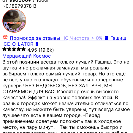
от
990000₽
/ 1000г
~0.18979378 ₿
Промокод за отзывы
HQ
Чистота > 0%
🍫 Гашиш
ICE-O-LATOR 🍫
4.95
(19.6k)
Мерцающий Космос
В этой позиции всегда только лучший Гашиш. Это не
шутка и не рекламная замануха, мы реально
выбираем только самый лучший товар. Но это ещё
не всё, у нас его кладут обученные и проверенные
курьеры! БЕЗ НЕДОВЕСОВ, БЕЗ ХАЛТУРЫ, МЫ
СТАРАЕМСЯ ДЛЯ ВАС! Изолятор очень высокого
качества!. Эффект на уровне топовых печатей. В
разных городах может незначительно отличаться по
качеству, но можете быть уверены, тут всегда самое
лучшее что есть в вашем городе! -Перед
применением советуем положить пак в холодное
место, на пару минут!⠀ Так ты сможешь быстро и