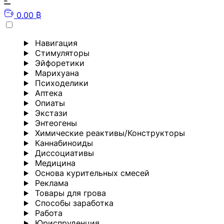
0.00 ₿
Навигация
Стимуляторы
Эйфоретики
Марихуана
Психоделики
Аптека
Опиаты
Экстази
Энтеогены
Химические реактивы/Конструкторы
Каннабиноиды
Диссоциативы
Медицина
Основа курительных смесей
Реклама
Товары для грова
Способы заработка
Работа
Юриспруденция