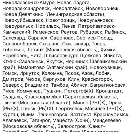
Николаевск-на-Амуре, Новая Ладога,
Новоалександровск, Новоалтайск, Нововоронеж,
Новое Девяткино (Ленинградская область),
Новокуйбышевск, Новотроицк, Новоульяновск,
Новоуральск, Норильск, Пенза, Петропавловск-
Камчатский, Раменское, Реутов, Рубцовск, Рыбинск,
Салехард, Саранск, Сафоново, Сергиев Посад,
Сосновоборск, Сызрань, Сыктывкар, Тверь,
Тобольск, Троицк (Московская область), Химки,
Череповец, Чита, Шлиссельбург, Щёлково, Элиста,
Южно-Сахалинск, Якутск, Нерчинск (Забайкальский
край), Мамонтово (Алтайский край), Новокузнецк,
Томск, Иркутск, Коломна, Псков, Азов, Лобня,
Дмитров, Чехов, Серпухов, Клин, Красногорск,
Северск, Владимир, Тамбов, Абинск, Багратионовск,
Ржев, Коммунар, Пушкин, Петергоф(Х), Кронштадт,
Суздаль, Красноармейск (Саратовская область),
Гжель (Московская область), Минск (РБ)(Х), Орша
(РБ)(Х), Пинск (РБ)(Х), Георгиевск, Могилев (РБ)(Х),
Курган, Ишим, Лениногорск, Златоуст, Красноуфимск,
Алапаевск, Таганрог, Мацеста (Сочи), Менделеево
(Московская область), Белоостров (Санкт-